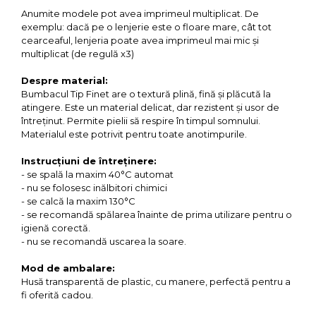
Anumite modele pot avea imprimeul multiplicat. De
exemplu: dacă pe o lenjerie este o floare mare, cât tot
cearceaful, lenjeria poate avea imprimeul mai mic și
multiplicat (de regulă x3)
Despre material:
Bumbacul Tip Finet are o textură plină, fină și plăcută la
atingere. Este un material delicat, dar rezistent și usor de
întreținut. Permite pielii să respire în timpul somnului.
Materialul este potrivit pentru toate anotimpurile.
Instrucțiuni de întreținere:
- se spală la maxim 40°C automat
- nu se folosesc inălbitori chimici
- se calcă la maxim 130°C
- se recomandă spălarea înainte de prima utilizare pentru o
igienă corectă.
- nu se recomandă uscarea la soare.
Mod de ambalare:
Husă transparentă de plastic, cu manere, perfectă pentru a
fi oferită cadou.