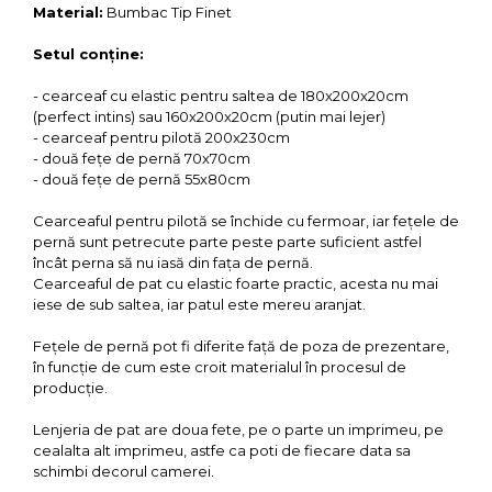
Material:
Bumbac Tip Finet
Setul conține:
- cearceaf cu elastic pentru saltea de 180x200x20cm
(perfect intins) sau 160x200x20cm (putin mai lejer)
- cearceaf pentru pilotă 200x230cm
- două fețe de pernă 70x70cm
- două fețe de pernă 55x80cm
Cearceaful pentru pilotă se închide cu fermoar, iar fețele de
pernă sunt petrecute parte peste parte suficient astfel
încât perna să nu iasă din fața de pernă.
Cearceaful de pat cu elastic foarte practic, acesta nu mai
iese de sub saltea, iar patul este mereu aranjat.
Fețele de pernă pot fi diferite față de poza de prezentare,
în funcție de cum este croit materialul în procesul de
producție.
Lenjeria de pat are doua fete, pe o parte un imprimeu, pe
cealalta alt imprimeu, astfe ca poti de fiecare data sa
schimbi decorul camerei.