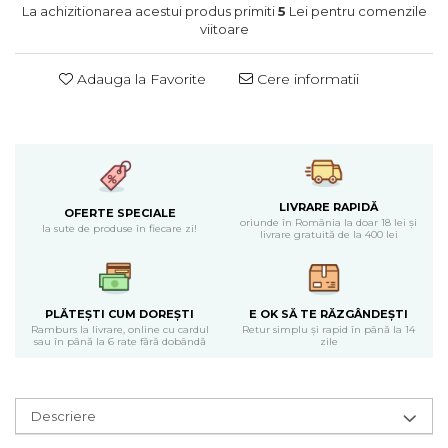
Cearceaf normal 6 piese
Huse De Pat Tricotate 180x200cm
La achizitionarea acestui produs primiti
5
Lei pentru comenzile
Lenjerii Catifea
viitoare
Huse Impermeabile
Cearceaf cu elastic
Huse Impermeabile 160x200cm
Adauga la Favorite
Cere informatii
Cearceaf normal
Huse Impermeabile 180x200cm
Lenjerii Pufoase Fluffy/ Rabbit
Bumbac Neted Nesatinat
Bumbac 100% Poplin Hobby
Bumbac 100%
LIVRARE RAPIDĂ
OFERTE SPECIALE
oriunde în România la doar 18 lei și
Lenjerii Satin Premium
la sute de produse în fiecare zi!
livrare gratuită de la 400 lei
Lenjerii Jacquard
Lenjerii Matase
PLĂTEȘTI CUM DOREȘTI
E OK SĂ TE RĂZGÂNDEȘTI
Lenjerii Creponate
Ramburs la livrare, online cu cardul
Retur simplu și rapid în până la 14
sau în până la 6 rate fără dobândă
zile
Lenjerii pentru PASTE
Set Lenjerie + Draperii Pat Dublu
Descriere