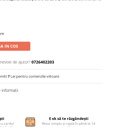
are
A IN COS
 nevoie de ajutor?
0726402203
imiti
7
Lei pentru comenzile viitoare
informatii
ști
E ok să te răzgândești
cu cardul
Retur simplu și rapid în până la 14