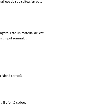
ai iese de sub saltea, iar patul
ingere. Este un material delicat,
e în timpul somnului.
 igienă corectă.
a fi oferită cadou.