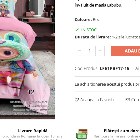
învăluit de magia Labubu.
Culoare:
Roz
IN STOC
Durata de livrare:
1-2 zile lucrato
ADAUG
Cod Produs:
LFE1PBF17-15
Ai
La achizitionarea acestui produs pr
Adauga la Favorite
Cere 
Livrare Rapidă
Plătești cum dore
oriunde în România la doar 18 lei și
Ramburs la livrare, online 