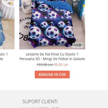
-38%
stic 1
Lenjerie De Pat Finet Cu Elastic 1
Lenjeri
te
Persoana 5D - Mingi De Fotbal In Galaxie
Pe
159,00 Lei
99,00 Lei
ADAUGA IN COS
SUPORT CLIENTI