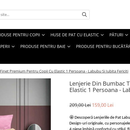
ODUSE PENTRU COPII
HUSE DE PAT CU ELASTIC
PĂTURI
PERII
PRODUSE PENTRU BAIE
PRODUSE PENTRU BUCĂTĂR
Finet Premium Pentru Copii Cu Elastic 1 Persoana - Labubu Si Iubita Fericiti
Lenjerie Din Bumbac T
Elastic 1 Persoana - Lab
209,00 Lei
159,00 Lei
🤩 Descoperă Lenjeriile de Pat Labu
Design-uri originale, cu personajele t
4 piese îmbină confortul cu stilul, f