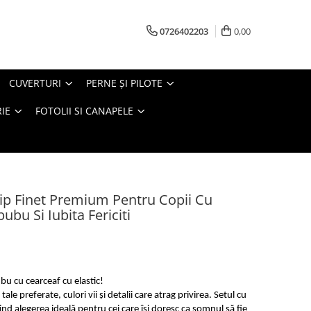
0726402203
0,00
CUVERTURI
PERNE ŞI PILOTE
IE
FOTOLII SI CANAPELE
ip Finet Premium Pentru Copii Cu
ubu Si Iubita Fericiti
bu cu cearceaf cu elastic!
ale preferate, culori vii și detalii care atrag privirea. Setul cu
iind alegerea ideală pentru cei care își doresc ca somnul să fie