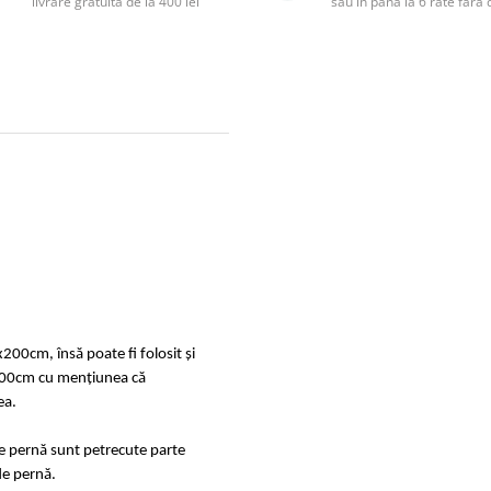
livrare gratuită de la 400 lei
sau în până la 6 rate făr
x200cm, însă poate fi folosit și
00cm cu mențiunea că
ea.
de pernă sunt petrecute parte
de pernă.