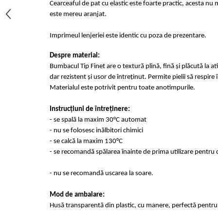
Cearceaful de pat cu elastic este foarte practic, acesta nu m
este mereu aranjat.
Imprimeul lenjeriei este identic cu poza de prezentare.
Despre material:
Bumbacul Tip Finet are o textură plină, fină și plăcută la at
dar rezistent și usor de întreținut. Permite pielii să respir
Materialul este potrivit pentru toate anotimpurile.
Instrucțiuni de întreținere:
- se spală la maxim 30°C automat
- nu se folosesc inălbitori chimici
- se calcă la maxim 130°C
- se recomandă spălarea înainte de prima utilizare pentru o
- nu se recomandă uscarea la soare.
Mod de ambalare:
Husă transparentă din plastic, cu manere, perfectă pentru 