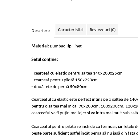
Cearceaf cu elastic 4 piese
Huse De Pat Tricotate 160x200cm
Cearceaf normal 6 piese
Huse De Pat Tricotate 180x200cm
Lenjerii Catifea
Huse Impermeabile
Caracteristici
Review-uri
(0)
Cearceaf cu elastic
Huse Impermeabile 160x200cm
Descriere
Cearceaf normal
Huse Impermeabile 180x200cm
Lenjerii Pufoase Fluffy/ Rabbit
Material:
Bumbac Tip Finet
Bumbac Neted Nesatinat
Setul conține:
Bumbac 100% Poplin Hobby
- cearceaf cu elastic pentru saltea 140x200x25cm
Bumbac 100%
- cearceaf pentru pilotă 150x220cm
Lenjerii Satin Premium
- două fețe de pernă 50x80cm
Lenjerii Jacquard
Cearceaful cu elastic este perfect întins pe o saltea de 140
Lenjerii Matase
pentru o saltea mai mica, 90x200cm, 100x200cm, 120x2
Lenjerii Creponate
cearceaful va fi puțin mai lejer si va intra mai mult sub salt
Lenjerii pentru PASTE
Cearceaful pentru pilotă se închide cu fermoar, iar fețele 
Set Lenjerie + Draperii Pat Dublu
peste parte suficient astfel încât perna să nu iasă din fața 