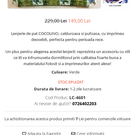
Huse De Pat Damasc
Lenjerii Bumbac 100% - 1 Persoana
Persoana
Cearceaf cu elastic
Huse De Pat Damasc - 140x200cm
Paturi Cocolino Pentru Copii
Bumbac Tip Finet 5D In Relief - 1
Cearceaf normal
Huse De Pat Damasc - 160x200cm
229,00 Lei
149,00 Lei
Persoana
Bumbac Satinat Superior
Huse De Pat Damasc - 180x200cm
Cearceaf cu elastic 4 piese
Cearceaf cu elastic
Huse De Pat Jersey Reiat
Lenjerie de pat COCOLINO, calduroasa si pufoasa, cu imprimeu
Cearceaf normal 4 piese
deosebit, perfecta pentru perioada rece.
Cearceaf normal
Cearceaf Pat + Fețe De Pernă
Set Lenjerie + Draperii 1 Persoana
Bumbac Satinat 3D
Un plus pentru alegerea acestei lenjerii: reprezinta un accesoriu cu stil
Huse De Pat Catifea / Topper
Cearceaf cu elastic 4 piese
ce iti va infrumuseta dormtitorul prin calitatea foarte buna a
Huse De Pat Catifea / Topper -
materialului folosit si a imprimeurilor atent alese!
Cearceaf normal 4 piese
140x200cm
Culoare:
Verde
Cearceaf normal 6 piese
Huse De Pat Catifea / Topper -
Bumbac Tip Damasc
STOC EPUIZAT
160x200cm
Durata de livrare:
1-2 zile lucratoare
Huse De Pat Catifea / Topper -
Cearceaf normal 4 piese
180x200cm
Cod Produs:
LC-4601
Cearceaf cu elastic 4 piese
Ai nevoie de ajutor?
0726402203
Huse Din Frotir
Cearceaf normal 6 piese
Huse De Pat Cocolino
Cearceaf cu elastic 6 piese
La achizitionarea acestui produs primiti
7
Lei pentru comenzile viitoare
Lenjerii De Pat Cocolino
Huse De Pat Cocolino Tricotate
Cearceaf normal 4 piese
Huse De Pat Tricotate 140x200cm
Adauga la Favorite
Cere informatii