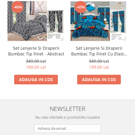
-46%
-43%
Set Lenjerie Si Draperii
Set Lenjerie Si Draperii
Bumbac Tip Finet - Abstract
Bumbac Tip Finet Cu Elastic
- Dansul Fluturilor
349,00 Lei
349,00 Lei
189,00 Lei
199,00 Lei
ADAUGA IN COS
ADAUGA IN COS
NEWSLETTER
Nu rata ofertele si promotiile noastre