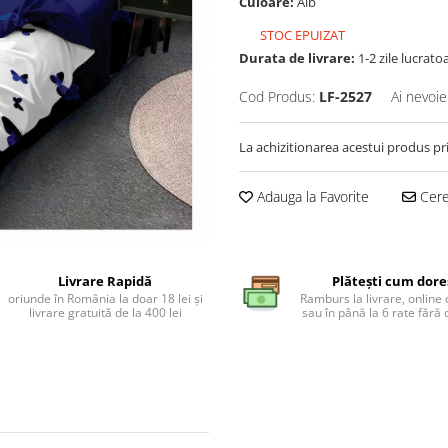
Culoare:
Alb
STOC EPUIZAT
Durata de livrare:
1-2 zile lucrato
Cod Produs:
LF-2527
Ai nevoie
La achizitionarea acestui produs pr
Adauga la Favorite
Cere 
Livrare Rapidă
Plătești cum dore
oriunde în România la doar 18 lei și
Ramburs la livrare, online 
livrare gratuită de la 400 lei
sau în până la 6 rate făr