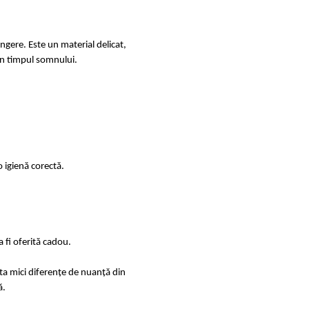
ingere. Este un material delicat,
e în timpul somnului.
 igienă corectă.
 fi oferită cadou.
sta mici diferențe de nuanță din
ă.