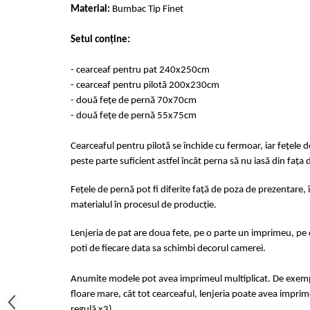
Material:
Bumbac Tip Finet
Cearceaf cu elastic 4 piese
Huse De Pat Tricotate 160x200cm
Cearceaf normal 6 piese
Huse De Pat Tricotate 180x200cm
Setul conține:
Lenjerii Catifea
Huse Impermeabile
Cearceaf cu elastic
Huse Impermeabile 160x200cm
- cearceaf pentru pat 240x250cm
Cearceaf normal
- cearceaf pentru pilotă 200x230cm
Huse Impermeabile 180x200cm
- două fețe de pernă 70x70cm
Lenjerii Pufoase Fluffy/ Rabbit
- două fețe de pernă 55x75cm
Bumbac Neted Nesatinat
Bumbac 100% Poplin Hobby
Cearceaful pentru pilotă se închide cu fermoar, iar fețele 
peste parte suficient astfel încât perna să nu iasă din fața 
Bumbac 100%
Lenjerii Satin Premium
Fețele de pernă pot fi diferite față de poza de prezentare, 
materialul în procesul de producție.
Lenjerii Jacquard
Lenjerii Matase
Lenjeria de pat are doua fete, pe o parte un imprimeu, pe c
poti de fiecare data sa schimbi decorul camerei.
Lenjerii Creponate
Lenjerii pentru PASTE
Anumite modele pot avea imprimeul multiplicat. De exempl
floare mare, cât tot cearceaful, lenjeria poate avea imprime
Set Lenjerie + Draperii Pat Dublu
regulă x3)