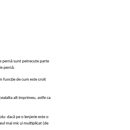
de pernă sunt petrecute parte
de pernă.
în funcție de cum este croit
ealalta alt imprimeu, astfe ca
u: dacă pe o lenjerie este o
ul mai mic și multiplicat (de