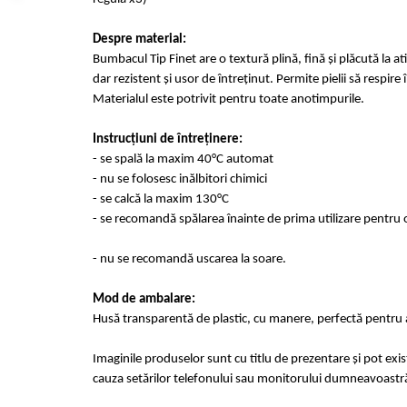
Despre material:
Bumbacul Tip Finet are o textură plină, fină și plăcută la at
dar rezistent și usor de întreținut. Permite pielii să respir
Materialul este potrivit pentru toate anotimpurile.
Instrucțiuni de întreținere:
- se spală la maxim 40°C automat
- nu se folosesc inălbitori chimici
- se calcă la maxim 130°C
- se recomandă spălarea înainte de prima utilizare pentru o
- nu se recomandă uscarea la soare.
Mod de ambalare:
Husă transparentă de plastic, cu manere, perfectă pentru a
Imaginile produselor sunt cu titlu de prezentare și pot exi
cauza setărilor telefonului sau monitorului dumneavoastr