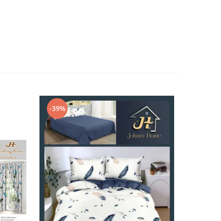
-39%
-32%