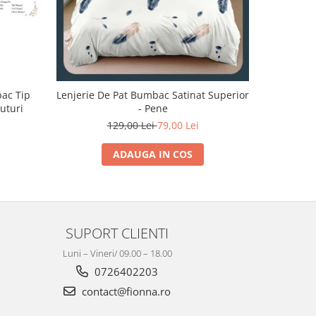
bac Tip
Lenjerie De Pat Bumbac Satinat Superior
Lenjerie 
luturi
- Pene
129,00 Lei
79,00 Lei
1
ADAUGA IN COS
SUPORT CLIENTI
Luni – Vineri/ 09.00 – 18.00
0726402203
contact@fionna.ro