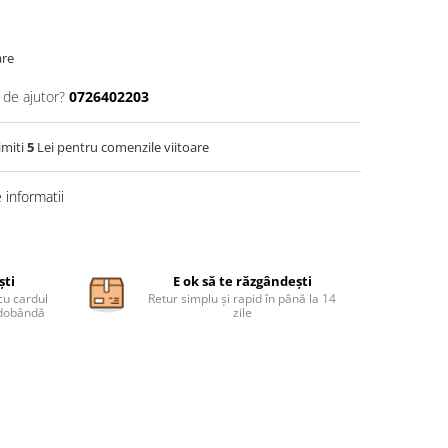
are
 de ajutor?
0726402203
imiti
5
Lei pentru comenzile viitoare
informatii
ști
E ok să te răzgândești
cu cardul
Retur simplu și rapid în până la 14
ă dobândă
zile