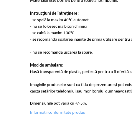
Materialul este potrivit pentru toate anotimpurile.
Instrucțiuni de întreținere:
- se spală la maxim 40°C automat
- nu se folosesc inălbitori chimici
- se calcă la maxim 130°C
- se recomandă spălarea înainte de prima utilizare pentru o
- nu se recomandă uscarea la soare.
Mod de ambalare:
Husă transparentă de plastic, perfectă pentru a fi oferită 
Imaginile produselor sunt cu titlu de prezentare și pot exi
cauza setărilor telefonului sau monitorului dumneavoastr
Dimensiunile pot varia cu +/-5%.
Informatii conformitate produs