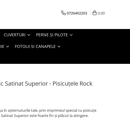
0726402203
0,00
CUVERTURI
PERNE ŞI PILOTE
IE
FOTOLII SI CANAPELE
 Satinat Superior - Pisicuțele Rock
a în așternuturile tale, prin imprimeul special cu pisicuțe
atinat Superior este foarte fin și plăcut la atingere.