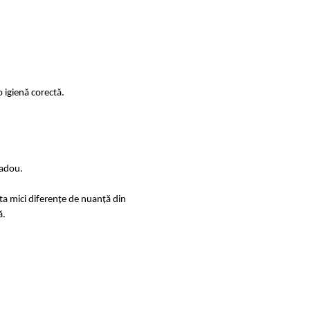
 igienă corectă.
cadou.
sta mici diferențe de nuanță din
ă.