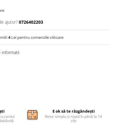
are
de ajutor?
0726402203
imiti
4
Lei pentru comenzile viitoare
informatii
ști
E ok să te răzgândești
cu cardul
Retur simplu și rapid în până la 14
ă dobândă
zile