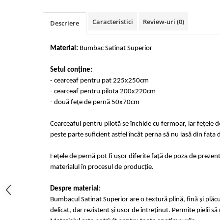
Cearceaf cu elastic 4 piese
Huse De Pat Tricotate 160x200cm
Cearceaf normal 6 piese
Huse De Pat Tricotate 180x200cm
Caracteristici
Review-uri
(0)
Descriere
Lenjerii Catifea
Huse Impermeabile
Cearceaf cu elastic
Huse Impermeabile 160x200cm
Material:
Bumbac Satinat Superior
Cearceaf normal
Huse Impermeabile 180x200cm
Setul conține:
Lenjerii Pufoase Fluffy/ Rabbit
- cearceaf pentru pat 225x250cm
Bumbac Neted Nesatinat
- cearceaf pentru pilota 200x220cm
- două fețe de pernă 50x70cm
Bumbac 100% Poplin Hobby
Bumbac 100%
Cearceaful pentru pilotă se închide cu fermoar, iar fețele 
Lenjerii Satin Premium
peste parte suficient astfel încât perna să nu iasă din fața 
Lenjerii Jacquard
Fețele de pernă pot fi ușor diferite față de poza de prezent
Lenjerii Matase
materialul în procesul de producție.
Lenjerii Creponate
Despre material:
Lenjerii pentru PASTE
Bumbacul Satinat Superior are o textură plină, fină și plăcu
Set Lenjerie + Draperii Pat Dublu
delicat, dar rezistent și usor de întreținut. Permite pielii s