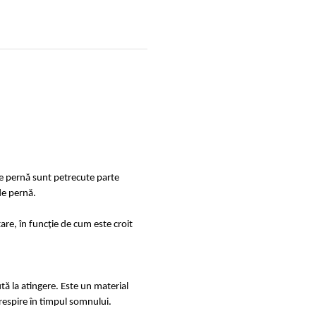
de pernă sunt petrecute parte
de pernă.
are, în funcție de cum este croit
tă la atingere. Este un material
ă respire în timpul somnului.