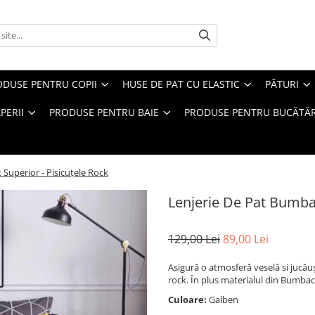
ODUSE PENTRU COPII
HUSE DE PAT CU ELASTIC
PĂTURI
PERII
PRODUSE PENTRU BAIE
PRODUSE PENTRU BUCĂTĂR
Superior - Pisicuțele Rock
Lenjerie De Pat Bumbac
129,00 Lei
89,00 Lei
Asigură o atmosferă veselă si jucăuș
rock. În plus materialul din Bumbac S
Culoare:
Galben