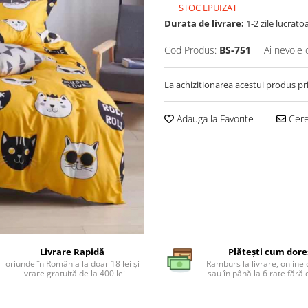
STOC EPUIZAT
Durata de livrare:
1-2 zile lucrato
Cod Produs:
BS-751
Ai nevoie 
La achizitionarea acestui produs pr
Adauga la Favorite
Cere 
Livrare Rapidă
Plătești cum dore
oriunde în România la doar 18 lei și
Ramburs la livrare, online 
livrare gratuită de la 400 lei
sau în până la 6 rate făr