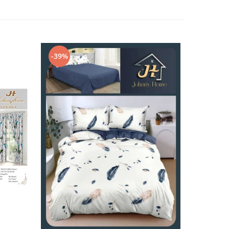
-39%
-32%