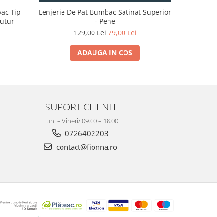
bac Tip
Lenjerie De Pat Bumbac Satinat Superior
Lenjerie 
luturi
- Pene
129,00 Lei
79,00 Lei
1
ADAUGA IN COS
SUPORT CLIENTI
Luni – Vineri/ 09.00 – 18.00
0726402203
contact@fionna.ro