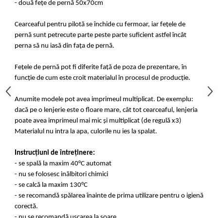
- două fețe de pernă 50x70cm
Cearceaful pentru pilotă se închide cu fermoar, iar fețele de
pernă sunt petrecute parte peste parte suficient astfel încât
perna să nu iasă din fața de pernă.
Fețele de pernă pot fi diferite față de poza de prezentare, în
funcție de cum este croit materialul în procesul de producție.
Anumite modele pot avea imprimeul multiplicat. De exemplu:
dacă pe o lenjerie este o floare mare, cât tot cearceaful, lenjeria
poate avea imprimeul mai mic și multiplicat (de regulă x3)
Materialul nu intra la apa, culorile nu ies la spalat.
Instrucțiuni de întreținere:
- se spală la maxim 40°C automat
- nu se folosesc inălbitori chimici
- se calcă la maxim 130°C
- se recomandă spălarea înainte de prima utilizare pentru o igienă
corectă.
- nu se recomandă uscarea la soare.