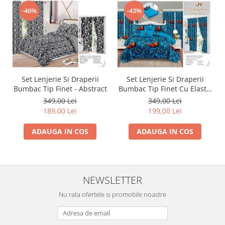
-46%
-43%
Set Lenjerie Si Draperii
Set Lenjerie Si Draperii
Bumbac Tip Finet - Abstract
Bumbac Tip Finet Cu Elastic
- Dansul Fluturilor
349,00 Lei
349,00 Lei
189,00 Lei
199,00 Lei
ADAUGA IN COS
ADAUGA IN COS
NEWSLETTER
Nu rata ofertele si promotiile noastre