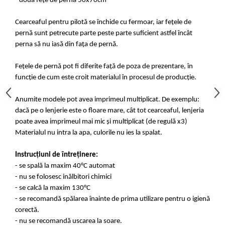
- două fețe de pernă 50x70cm
Cearceaful pentru pilotă se închide cu fermoar, iar fețele de
pernă sunt petrecute parte peste parte suficient astfel încât
perna să nu iasă din fața de pernă.
Fețele de pernă pot fi diferite față de poza de prezentare, în
funcție de cum este croit materialul în procesul de producție.
Anumite modele pot avea imprimeul multiplicat. De exemplu:
dacă pe o lenjerie este o floare mare, cât tot cearceaful, lenjeria
poate avea imprimeul mai mic și multiplicat (de regulă x3)
Materialul nu intra la apa, culorile nu ies la spalat.
Instrucțiuni de întreținere:
- se spală la maxim 40°C automat
- nu se folosesc inălbitori chimici
- se calcă la maxim 130°C
- se recomandă spălarea înainte de prima utilizare pentru o igienă
corectă.
- nu se recomandă uscarea la soare.