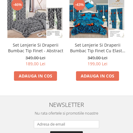
-46%
-43%
Set Lenjerie Si Draperii
Set Lenjerie Si Draperii
Bumbac Tip Finet - Abstract
Bumbac Tip Finet Cu Elastic
- Dansul Fluturilor
349,00 Lei
349,00 Lei
189,00 Lei
199,00 Lei
ADAUGA IN COS
ADAUGA IN COS
NEWSLETTER
Nu rata ofertele si promotiile noastre