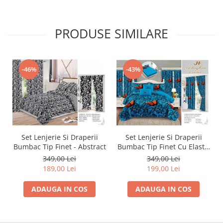
PRODUSE SIMILARE
-46%
-43%
Set Lenjerie Si Draperii
Set Lenjerie Si Draperii
Bumbac Tip Finet - Abstract
Bumbac Tip Finet Cu Elastic
- Dansul Fluturilor
349,00 Lei
349,00 Lei
189,00 Lei
199,00 Lei
ADAUGA IN COS
ADAUGA IN COS