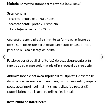
Material:
Amestec bumbac si microfibra (65%+35%)
Setul conține:
- cearceaf pentru pat 220x240cm
- cearceaf pentru pilota 200x220cm
- două fețe de pernă 50x70cm
Cearceaful pentru pilotă se închide cu fermoar, iar fețele de
pernă sunt petrecute parte peste parte suficient astfel încât
perna să nu iasă din fața de pernă.
Fețele de pernă pot fi diferite față de poza de prezentare, în
funcție de cum este croit materialul în procesul de producție.
Anumite modele pot avea imprimeul multiplicat. De exemplu:
dacă pe o lenjerie este o floare mare, cât tot cearceaful, lenjeria
poate avea imprimeul mai mic și multiplicat (de regulă x3)
Materialul nu intra la apa, culorile nu ies la spalat.
Instrucțiuni de întreținere: