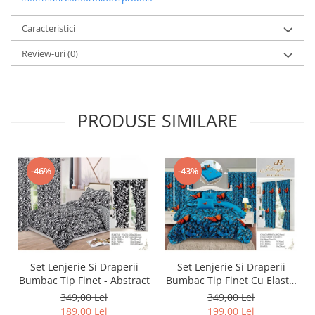
Caracteristici
Review-uri
(0)
PRODUSE SIMILARE
-46%
-43%
Set Lenjerie Si Draperii
Set Lenjerie Si Draperii
Bumbac Tip Finet - Abstract
Bumbac Tip Finet Cu Elastic
- Dansul Fluturilor
349,00 Lei
349,00 Lei
189,00 Lei
199,00 Lei