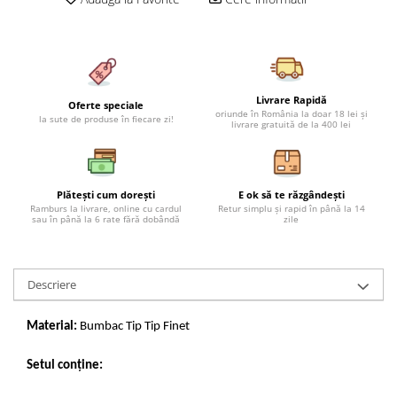
Cearceaf cu elastic 4 piese
Huse De Pat Tricotate 160x200cm
Cearceaf normal 6 piese
Huse De Pat Tricotate 180x200cm
Lenjerii Catifea
Huse Impermeabile
Cearceaf cu elastic
Huse Impermeabile 160x200cm
Livrare Rapidă
Oferte speciale
Cearceaf normal
Huse Impermeabile 180x200cm
oriunde în România la doar 18 lei și
la sute de produse în fiecare zi!
livrare gratuită de la 400 lei
Lenjerii Pufoase Fluffy/ Rabbit
Bumbac Neted Nesatinat
Bumbac 100% Poplin Hobby
Plătești cum dorești
E ok să te răzgândești
Ramburs la livrare, online cu cardul
Retur simplu și rapid în până la 14
Bumbac 100%
sau în până la 6 rate fără dobândă
zile
Lenjerii Satin Premium
Lenjerii Jacquard
Descriere
Lenjerii Matase
Lenjerii Creponate
Material:
Bumbac Tip Tip Finet
Lenjerii pentru PASTE
Setul conține:
Set Lenjerie + Draperii Pat Dublu