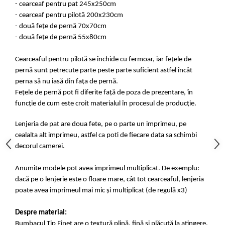
- cearceaf pentru pat 245x250cm
- cearceaf pentru pilotă 200x230cm
- două fețe de pernă 70x70cm
- două fețe de pernă 55x80cm
Cearceaful pentru pilotă se închide cu fermoar, iar fețele de
pernă sunt petrecute parte peste parte suficient astfel încât
perna să nu iasă din fața de pernă.
Fețele de pernă pot fi diferite față de poza de prezentare, în
funcție de cum este croit materialul în procesul de producție.
Lenjeria de pat are doua fete, pe o parte un imprimeu, pe
cealalta alt imprimeu, astfel ca poti de fiecare data sa schimbi
decorul camerei.
Anumite modele pot avea imprimeul multiplicat. De exemplu:
dacă pe o lenjerie este o floare mare, cât tot cearceaful, lenjeria
poate avea imprimeul mai mic și multiplicat (de regulă x3)
Despre material:
Bumbacul Tip Finet are o textură plină, fină și plăcută la atingere.