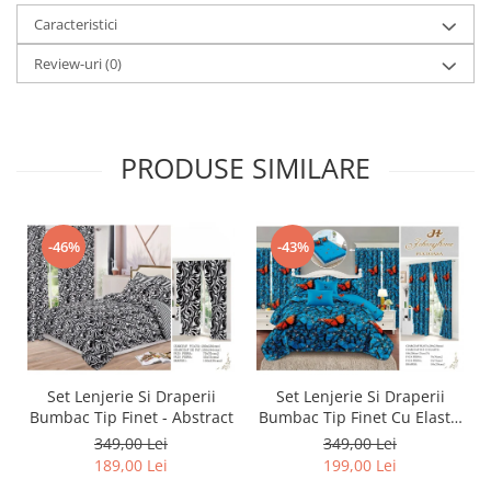
Caracteristici
Review-uri
(0)
PRODUSE SIMILARE
-46%
-43%
Set Lenjerie Si Draperii
Set Lenjerie Si Draperii
Bumbac Tip Finet - Abstract
Bumbac Tip Finet Cu Elastic
- Dansul Fluturilor
349,00 Lei
349,00 Lei
189,00 Lei
199,00 Lei