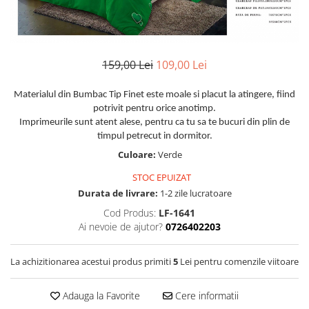
Huse De Pat Damasc
Lenjerii Bumbac 100% - 1 Persoana
Persoana
Cearceaf cu elastic
Huse De Pat Damasc - 140x200cm
Paturi Cocolino Pentru Copii
Bumbac Tip Finet 5D In Relief - 1
Cearceaf normal
Huse De Pat Damasc - 160x200cm
Persoana
Bumbac Satinat Superior
Huse De Pat Damasc - 180x200cm
159,00 Lei
109,00 Lei
Cearceaf cu elastic 4 piese
Cearceaf cu elastic
Huse De Pat Jersey Reiat
Cearceaf normal 4 piese
Cearceaf normal
Materialul din Bumbac Tip Finet este moale si placut la atingere, fiind
Cearceaf Pat + Fețe De Pernă
Set Lenjerie + Draperii 1 Persoana
potrivit pentru orice anotimp.
Bumbac Satinat 3D
Huse De Pat Catifea / Topper
Imprimeurile sunt atent alese, pentru ca tu sa te bucuri din plin de
Cearceaf cu elastic 4 piese
timpul petrecut in dormitor.
Huse De Pat Catifea / Topper -
Cearceaf normal 4 piese
Culoare:
Verde
140x200cm
Cearceaf normal 6 piese
Huse De Pat Catifea / Topper -
STOC EPUIZAT
Bumbac Tip Damasc
160x200cm
Durata de livrare:
1-2 zile lucratoare
Huse De Pat Catifea / Topper -
Cearceaf normal 4 piese
Cod Produs:
LF-1641
180x200cm
Ai nevoie de ajutor?
0726402203
Cearceaf cu elastic 4 piese
Huse Din Frotir
Cearceaf normal 6 piese
Huse De Pat Cocolino
La achizitionarea acestui produs primiti
5
Lei pentru comenzile viitoare
Cearceaf cu elastic 6 piese
Lenjerii De Pat Cocolino
Huse De Pat Cocolino Tricotate
Adauga la Favorite
Cere informatii
Cearceaf normal 4 piese
Huse De Pat Tricotate 140x200cm