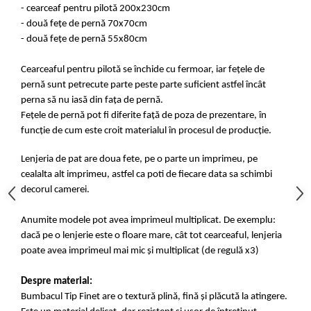
- cearceaf pentru pilotă 200x230cm
- două fețe de pernă 70x70cm
- două fețe de pernă 55x80cm
Cearceaful pentru pilotă se închide cu fermoar, iar fețele de
pernă sunt petrecute parte peste parte suficient astfel încât
perna să nu iasă din fața de pernă.
Fețele de pernă pot fi diferite față de poza de prezentare, în
funcție de cum este croit materialul în procesul de producție.
Lenjeria de pat are doua fete, pe o parte un imprimeu, pe
cealalta alt imprimeu, astfel ca poti de fiecare data sa schimbi
decorul camerei.
Anumite modele pot avea imprimeul multiplicat. De exemplu:
dacă pe o lenjerie este o floare mare, cât tot cearceaful, lenjeria
poate avea imprimeul mai mic și multiplicat (de regulă x3)
Despre material:
Bumbacul Tip Finet are o textură plină, fină și plăcută la atingere.