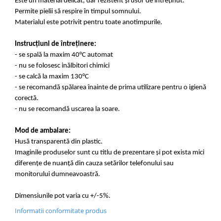
Este un material delicat, dar rezistent și usor de întreținut.
Permite pielii să respire în timpul somnului.
Materialul este potrivit pentru toate anotimpurile.
Instrucțiuni de întreținere:
- se spală la maxim 40°C automat
- nu se folosesc inălbitori chimici
- se calcă la maxim 130°C
- se recomandă spălarea înainte de prima utilizare pentru o igienă
corectă.
- nu se recomandă uscarea la soare.
Mod de ambalare:
Husă transparentă din plastic.
Imaginile produselor sunt cu titlu de prezentare și pot exista mici
diferențe de nuanță din cauza setărilor telefonului sau
monitorului dumneavoastră.
Dimensiunile pot varia cu +/-5%.
Informatii conformitate produs