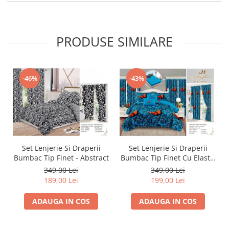
PRODUSE SIMILARE
-46%
-43%
Set Lenjerie Si Draperii
Set Lenjerie Si Draperii
Bumbac Tip Finet - Abstract
Bumbac Tip Finet Cu Elastic
- Dansul Fluturilor
349,00 Lei
349,00 Lei
189,00 Lei
199,00 Lei
ADAUGA IN COS
ADAUGA IN COS