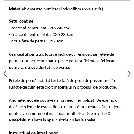
Material:
Amestec bumbac si microfibra (65%+35%)
Setul conține:
- cearceaf pentru pat 220x240cm
- cearceaf pentru pilota 200x230cm
- două fețe de pernă 50x70cm
Cearceaful pentru pilotă se închide cu fermoar, iar fețele de
pernă sunt petrecute parte peste parte suficient astfel încât
perna să nu iasă din fața de pernă.
Fețele de pernă pot fi diferite față de poza de prezentare, în
funcție de cum este croit materialul în procesul de producție.
Anumite modele pot avea imprimeul multiplicat. De exemplu:
dacă pe o lenjerie este o floare mare, cât tot cearceaful, lenjeria
poate avea imprimeul mai mic și multiplicat (de regulă x3)
Materialul nu intra la apa, culorile nu ies la spalat.
Instrucțiuni de întreținere: