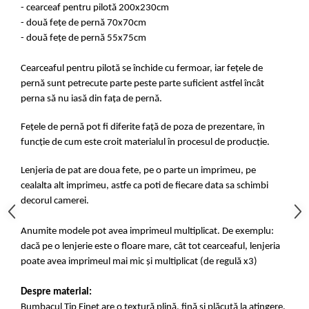
- cearceaf pentru pilotă 200x230cm
- două fețe de pernă 70x70cm
- două fețe de pernă 55x75cm
Cearceaful pentru pilotă se închide cu fermoar, iar fețele de
pernă sunt petrecute parte peste parte suficient astfel încât
perna să nu iasă din fața de pernă.
Fețele de pernă pot fi diferite față de poza de prezentare, în
funcție de cum este croit materialul în procesul de producție.
Lenjeria de pat are doua fete, pe o parte un imprimeu, pe
cealalta alt imprimeu, astfe ca poti de fiecare data sa schimbi
decorul camerei.
Anumite modele pot avea imprimeul multiplicat. De exemplu:
dacă pe o lenjerie este o floare mare, cât tot cearceaful, lenjeria
poate avea imprimeul mai mic și multiplicat (de regulă x3)
Despre material:
Bumbacul Tip Finet are o textură plină, fină și plăcută la atingere.