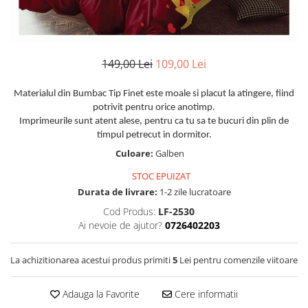
Huse De Pat Damasc
Lenjerii Bumbac 100% - 1 Persoana
Persoana
Cearceaf cu elastic
Huse De Pat Damasc - 140x200cm
Paturi Cocolino Pentru Copii
Bumbac Tip Finet 5D In Relief - 1
Cearceaf normal
Huse De Pat Damasc - 160x200cm
Persoana
Bumbac Satinat Superior
Huse De Pat Damasc - 180x200cm
149,00 Lei
109,00 Lei
Cearceaf cu elastic 4 piese
Cearceaf cu elastic
Huse De Pat Jersey Reiat
Cearceaf normal 4 piese
Cearceaf normal
Materialul din Bumbac Tip Finet este moale si placut la atingere, fiind
Cearceaf Pat + Fețe De Pernă
Set Lenjerie + Draperii 1 Persoana
potrivit pentru orice anotimp.
Bumbac Satinat 3D
Huse De Pat Catifea / Topper
Imprimeurile sunt atent alese, pentru ca tu sa te bucuri din plin de
Cearceaf cu elastic 4 piese
timpul petrecut in dormitor.
Huse De Pat Catifea / Topper -
Cearceaf normal 4 piese
Culoare:
Galben
140x200cm
Cearceaf normal 6 piese
Huse De Pat Catifea / Topper -
STOC EPUIZAT
Bumbac Tip Damasc
160x200cm
Durata de livrare:
1-2 zile lucratoare
Huse De Pat Catifea / Topper -
Cearceaf normal 4 piese
Cod Produs:
LF-2530
180x200cm
Ai nevoie de ajutor?
0726402203
Cearceaf cu elastic 4 piese
Huse Din Frotir
Cearceaf normal 6 piese
Huse De Pat Cocolino
La achizitionarea acestui produs primiti
5
Lei pentru comenzile viitoare
Cearceaf cu elastic 6 piese
Lenjerii De Pat Cocolino
Huse De Pat Cocolino Tricotate
Adauga la Favorite
Cere informatii
Cearceaf normal 4 piese
Huse De Pat Tricotate 140x200cm