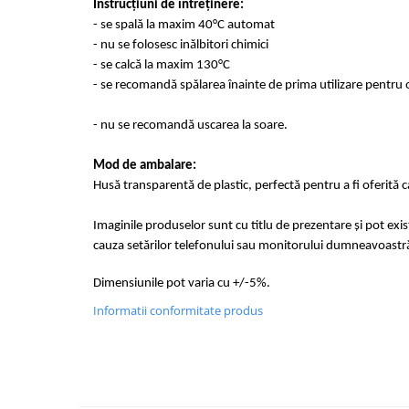
Instrucțiuni de întreținere:
- se spală la maxim 40°C automat
- nu se folosesc inălbitori chimici
- se calcă la maxim 130°C
- se recomandă spălarea înainte de prima utilizare pentru o
- nu se recomandă uscarea la soare.
Mod de ambalare:
Husă transparentă de plastic, perfectă pentru a fi oferită 
Imaginile produselor sunt cu titlu de prezentare și pot exi
cauza setărilor telefonului sau monitorului dumneavoastr
Dimensiunile pot varia cu +/-5%.
Informatii conformitate produs