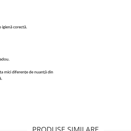
 igienă corectă.
cadou.
sta mici diferențe de nuanță din
ă.
PRODUSE SIMILARE