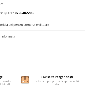
are
de ajutor?
0726402203
imiti
3
Lei pentru comenzile viitoare
informatii
ști
E ok să te răzgândești
cu cardul
Retur simplu și rapid în până la 14
ă dobândă
zile