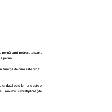
de pernă sunt petrecute parte
de pernă.
în funcție de cum este croit
u: dacă pe o lenjerie este o
ul mai mic și multiplicat (de