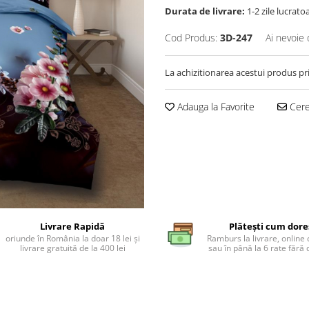
Durata de livrare:
1-2 zile lucrato
Cod Produs:
3D-247
Ai nevoie 
La achizitionarea acestui produs pr
Adauga la Favorite
Cere 
Livrare Rapidă
Plătești cum dore
oriunde în România la doar 18 lei și
Ramburs la livrare, online 
livrare gratuită de la 400 lei
sau în până la 6 rate făr