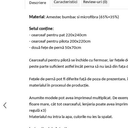
Caracteristici
Review-uri
(0)
Descriere
Cearceaf cu elastic 4 piese
Huse De Pat Tricotate 160x200cm
Cearceaf normal 6 piese
Huse De Pat Tricotate 180x200cm
Material:
Amestec bumbac si microfibra (65%+35%)
Lenjerii Catifea
Huse Impermeabile
Cearceaf cu elastic
Huse Impermeabile 160x200cm
Setul conține:
Cearceaf normal
- cearceaf pentru pat 220x240cm
Huse Impermeabile 180x200cm
- cearceaf pentru pilota 200x220cm
Lenjerii Pufoase Fluffy/ Rabbit
- două fețe de pernă 50x70cm
Bumbac Neted Nesatinat
Bumbac 100% Poplin Hobby
Cearceaful pentru pilotă se închide cu fermoar, iar fețele 
peste parte suficient astfel încât perna să nu iasă din fața 
Bumbac 100%
Lenjerii Satin Premium
Fețele de pernă pot fi diferite față de poza de prezentare, 
materialul în procesul de producție.
Lenjerii Jacquard
Lenjerii Matase
Anumite modele pot avea imprimeul multiplicat. De exempl
floare mare, cât tot cearceaful, lenjeria poate avea imprime
Lenjerii Creponate
regulă x3)
Lenjerii pentru PASTE
Materialul nu intra la apa, culorile nu ies la spalat.
Set Lenjerie + Draperii Pat Dublu