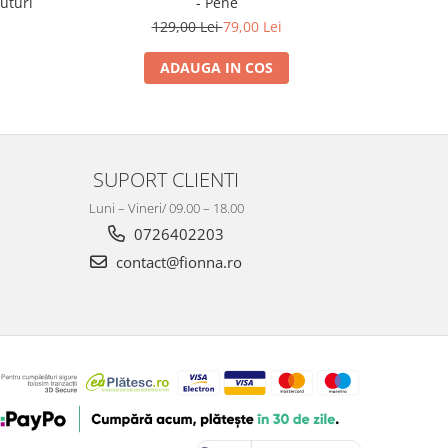
luturi
- Pene
129,00 Lei
79,00 Lei
1
ADAUGA IN COS
SUPORT CLIENTI
Luni – Vineri/ 09.00 – 18.00
0726402203
contact@fionna.ro