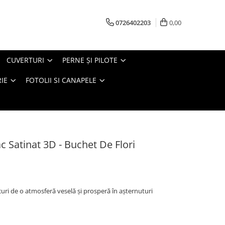
0726402203
0,00
CUVERTURI
PERNE ŞI PILOTE
IE
FOTOLII SI CANAPELE
 Satinat 3D - Buchet De Flori
curi de o atmosferă veselă și prosperă în așternuturi