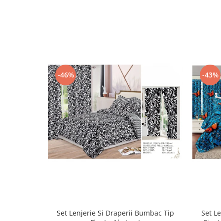
-46%
-43%
Set Lenjerie Si Draperii Bumbac Tip
Set L