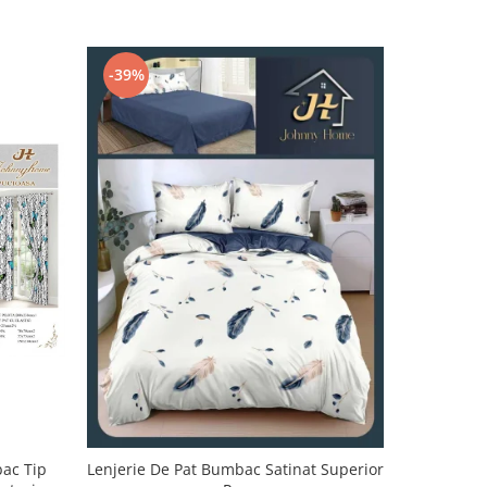
-39%
-32%
bac Tip
Lenjerie De Pat Bumbac Satinat Superior
Lenjerie 