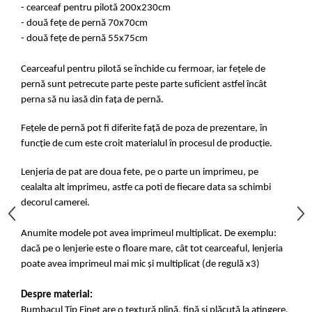
- cearceaf pentru pilotă 200x230cm
- două fețe de pernă 70x70cm
- două fețe de pernă 55x75cm
Cearceaful pentru pilotă se închide cu fermoar, iar fețele de
pernă sunt petrecute parte peste parte suficient astfel încât
perna să nu iasă din fața de pernă.
Fețele de pernă pot fi diferite față de poza de prezentare, în
funcție de cum este croit materialul în procesul de producție.
Lenjeria de pat are doua fete, pe o parte un imprimeu, pe
cealalta alt imprimeu, astfe ca poti de fiecare data sa schimbi
decorul camerei.
Anumite modele pot avea imprimeul multiplicat. De exemplu:
dacă pe o lenjerie este o floare mare, cât tot cearceaful, lenjeria
poate avea imprimeul mai mic și multiplicat (de regulă x3)
Despre material:
Bumbacul Tip Finet are o textură plină, fină și plăcută la atingere.