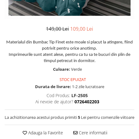
Huse De Pat Damasc
Lenjerii Bumbac 100% - 1 Persoana
Persoana
Cearceaf cu elastic
Huse De Pat Damasc - 140x200cm
Paturi Cocolino Pentru Copii
Bumbac Tip Finet 5D In Relief - 1
Cearceaf normal
Huse De Pat Damasc - 160x200cm
Persoana
Bumbac Satinat Superior
Huse De Pat Damasc - 180x200cm
149,00 Lei
109,00 Lei
Cearceaf cu elastic 4 piese
Cearceaf cu elastic
Huse De Pat Jersey Reiat
Cearceaf normal 4 piese
Cearceaf normal
Materialul din Bumbac Tip Finet este moale si placut la atingere, fiind
Cearceaf Pat + Fețe De Pernă
Set Lenjerie + Draperii 1 Persoana
potrivit pentru orice anotimp.
Bumbac Satinat 3D
Huse De Pat Catifea / Topper
Imprimeurile sunt atent alese, pentru ca tu sa te bucuri din plin de
Cearceaf cu elastic 4 piese
timpul petrecut in dormitor.
Huse De Pat Catifea / Topper -
Cearceaf normal 4 piese
Culoare:
Verde
140x200cm
Cearceaf normal 6 piese
Huse De Pat Catifea / Topper -
STOC EPUIZAT
Bumbac Tip Damasc
160x200cm
Durata de livrare:
1-2 zile lucratoare
Huse De Pat Catifea / Topper -
Cearceaf normal 4 piese
Cod Produs:
LF-2505
180x200cm
Ai nevoie de ajutor?
0726402203
Cearceaf cu elastic 4 piese
Huse Din Frotir
Cearceaf normal 6 piese
Huse De Pat Cocolino
La achizitionarea acestui produs primiti
5
Lei pentru comenzile viitoare
Cearceaf cu elastic 6 piese
Lenjerii De Pat Cocolino
Huse De Pat Cocolino Tricotate
Adauga la Favorite
Cere informatii
Cearceaf normal 4 piese
Huse De Pat Tricotate 140x200cm