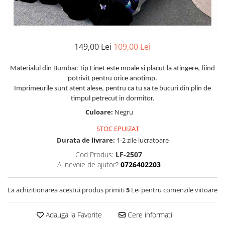
Huse De Pat Damasc
Lenjerii Bumbac 100% - 1 Persoana
Persoana
Cearceaf cu elastic
Huse De Pat Damasc - 140x200cm
Paturi Cocolino Pentru Copii
Bumbac Tip Finet 5D In Relief - 1
Cearceaf normal
Huse De Pat Damasc - 160x200cm
Persoana
Bumbac Satinat Superior
Huse De Pat Damasc - 180x200cm
149,00 Lei
109,00 Lei
Cearceaf cu elastic 4 piese
Cearceaf cu elastic
Huse De Pat Jersey Reiat
Cearceaf normal 4 piese
Cearceaf normal
Materialul din Bumbac Tip Finet este moale si placut la atingere, fiind
Cearceaf Pat + Fețe De Pernă
Set Lenjerie + Draperii 1 Persoana
potrivit pentru orice anotimp.
Bumbac Satinat 3D
Huse De Pat Catifea / Topper
Imprimeurile sunt atent alese, pentru ca tu sa te bucuri din plin de
Cearceaf cu elastic 4 piese
timpul petrecut in dormitor.
Huse De Pat Catifea / Topper -
Cearceaf normal 4 piese
Culoare:
Negru
140x200cm
Cearceaf normal 6 piese
Huse De Pat Catifea / Topper -
STOC EPUIZAT
Bumbac Tip Damasc
160x200cm
Durata de livrare:
1-2 zile lucratoare
Huse De Pat Catifea / Topper -
Cearceaf normal 4 piese
Cod Produs:
LF-2507
180x200cm
Ai nevoie de ajutor?
0726402203
Cearceaf cu elastic 4 piese
Huse Din Frotir
Cearceaf normal 6 piese
Huse De Pat Cocolino
La achizitionarea acestui produs primiti
5
Lei pentru comenzile viitoare
Cearceaf cu elastic 6 piese
Lenjerii De Pat Cocolino
Huse De Pat Cocolino Tricotate
Adauga la Favorite
Cere informatii
Cearceaf normal 4 piese
Huse De Pat Tricotate 140x200cm