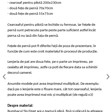
- cearceaf pentru pilotă 200x230cm
- două fețe de pernă 70x70cm
- două fețe de pernă 55x75cm
Cearceaful pentru pilotă se închide cu fermoar, iar fețele de
pernă sunt petrecute parte peste parte suficient astfel încât
perna să nu iasă din fața de pernă.
Fețele de pernă pot fi diferite față de poza de prezentare, în
funcție de cum este croit materialul în procesul de producție.
Lenjeria de pat are doua fete, pe o parte un imprimeu, pe
cealalta alt imprimeu, astfe ca poti de fiecare data sa schimbi
decorul camerei.
Anumite modele pot avea imprimeul multiplicat. De exemplu:
dacă pe o lenjerie este o floare mare, cât tot cearceaful, lenjeria
poate avea imprimeul mai mic și multiplicat (de regulă x3)
Despre material:
Bumbacul Tip Finet are o textură plină, fină și plăcută la atingere.