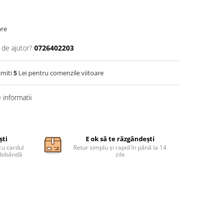
are
 de ajutor?
0726402203
imiti
5
Lei pentru comenzile viitoare
informatii
ști
E ok să te răzgândești
cu cardul
Retur simplu și rapid în până la 14
ă dobândă
zile