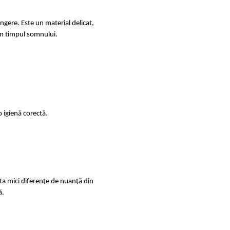
ingere. Este un material delicat,
e în timpul somnului.
 igienă corectă.
sta mici diferențe de nuanță din
ă.