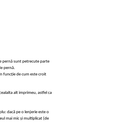
de pernă sunt petrecute parte
de pernă.
în funcție de cum este croit
ealalta alt imprimeu, astfel ca
u: dacă pe o lenjerie este o
ul mai mic și multiplicat (de