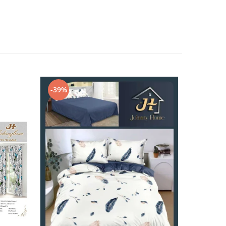
-39%
-32%