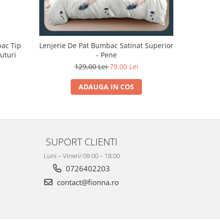
bac Tip
Lenjerie De Pat Bumbac Satinat Superior
Lenjerie 
luturi
- Pene
129,00 Lei
79,00 Lei
1
ADAUGA IN COS
SUPORT CLIENTI
Luni – Vineri/ 09.00 – 18.00
0726402203
contact@fionna.ro