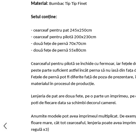
Material:
Bumbac Tip Tip Finet
Cearceaf cu elastic 4 piese
Huse De Pat Tricotate 160x200cm
Cearceaf normal 6 piese
Huse De Pat Tricotate 180x200cm
Setul conține:
Lenjerii Catifea
Huse Impermeabile
Cearceaf cu elastic
Huse Impermeabile 160x200cm
- cearceaf pentru pat 245x250cm
- cearceaf pentru pilotă 200x230cm
Cearceaf normal
Huse Impermeabile 180x200cm
- două fețe de pernă 70x70cm
Lenjerii Pufoase Fluffy/ Rabbit
- două fețe de pernă 55x80cm
Bumbac Neted Nesatinat
Cearceaful pentru pilotă se închide cu fermoar, iar fețele 
Bumbac 100% Poplin Hobby
peste parte suficient astfel încât perna să nu iasă din fața 
Bumbac 100%
Fețele de pernă pot fi diferite față de poza de prezentare, 
Lenjerii Satin Premium
materialul în procesul de producție.
Lenjerii Jacquard
Lenjeria de pat are doua fete, pe o parte un imprimeu, pe c
Lenjerii Matase
poti de fiecare data sa schimbi decorul camerei.
Lenjerii Creponate
Anumite modele pot avea imprimeul multiplicat. De exempl
Lenjerii pentru PASTE
floare mare, cât tot cearceaful, lenjeria poate avea imprime
regulă x3)
Set Lenjerie + Draperii Pat Dublu