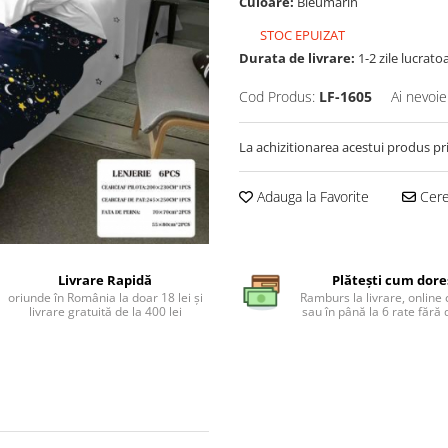
Culoare:
Bleumarin
STOC EPUIZAT
Durata de livrare:
1-2 zile lucrato
Cod Produs:
LF-1605
Ai nevoie
La achizitionarea acestui produs pr
Adauga la Favorite
Cere 
Livrare Rapidă
Plătești cum dore
oriunde în România la doar 18 lei și
Ramburs la livrare, online 
livrare gratuită de la 400 lei
sau în până la 6 rate făr