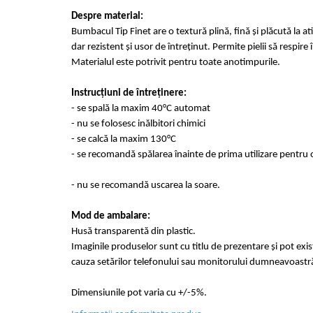
Despre material:
Bumbacul Tip Finet are o textură plină, fină și plăcută la at
dar rezistent și usor de întreținut. Permite pielii să respir
Materialul este potrivit pentru toate anotimpurile.
Instrucțiuni de întreținere:
- se spală la maxim 40°C automat
- nu se folosesc inălbitori chimici
- se calcă la maxim 130°C
- se recomandă spălarea înainte de prima utilizare pentru o
- nu se recomandă uscarea la soare.
Mod de ambalare:
Husă transparentă din plastic.
Imaginile produselor sunt cu titlu de prezentare și pot exi
cauza setărilor telefonului sau monitorului dumneavoastr
Dimensiunile pot varia cu +/-5%.