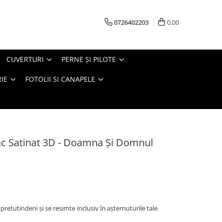
0726402203
0,00
CUVERTURI
PERNE ŞI PILOTE
IE
FOTOLII SI CANAPELE
ac Satinat 3D - Doamna Și Domnul
pretutindeni și se resimte inclusiv în așternuturile tale