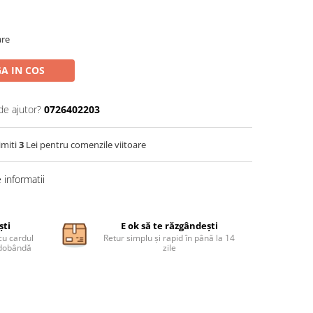
are
A IN COS
de ajutor?
0726402203
imiti
3
Lei pentru comenzile viitoare
informatii
ști
E ok să te răzgândești
cu cardul
Retur simplu și rapid în până la 14
ă dobândă
zile