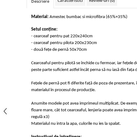
Caracteristici
Review-uri
(0)
Descriere
Cearceaf cu elastic 4 piese
Huse De Pat Tricotate 160x200cm
Cearceaf normal 6 piese
Huse De Pat Tricotate 180x200cm
Material:
Amestec bumbac si microfibra (65%+35%)
Lenjerii Catifea
Huse Impermeabile
Cearceaf cu elastic
Setul conține:
Huse Impermeabile 160x200cm
- cearceaf pentru pat 220x240cm
Cearceaf normal
Huse Impermeabile 180x200cm
- cearceaf pentru pilota 200x230cm
Lenjerii Pufoase Fluffy/ Rabbit
- două fețe de pernă 50x70cm
Bumbac Neted Nesatinat
Cearceaful pentru pilotă se închide cu fermoar, iar fețele 
Bumbac 100% Poplin Hobby
peste parte suficient astfel încât perna să nu iasă din fața 
Bumbac 100%
Lenjerii Satin Premium
Fețele de pernă pot fi diferite față de poza de prezentare, 
materialul în procesul de producție.
Lenjerii Jacquard
Lenjerii Matase
Anumite modele pot avea imprimeul multiplicat. De exempl
floare mare, cât tot cearceaful, lenjeria poate avea imprime
Lenjerii Creponate
regulă x3)
Lenjerii pentru PASTE
Materialul nu intra la apa, culorile nu ies la spalat.
Set Lenjerie + Draperii Pat Dublu