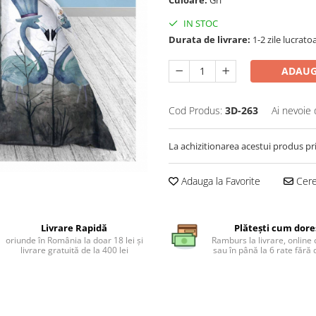
Culoare:
Gri
IN STOC
Durata de livrare:
1-2 zile lucrato
ADAUG
Cod Produs:
3D-263
Ai nevoie 
La achizitionarea acestui produs pr
Adauga la Favorite
Cere 
Livrare Rapidă
Plătești cum dore
oriunde în România la doar 18 lei și
Ramburs la livrare, online 
livrare gratuită de la 400 lei
sau în până la 6 rate făr