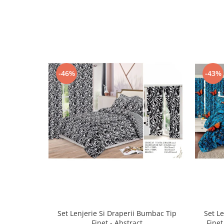
-46%
-43%
Set Lenjerie Si Draperii Bumbac Tip
Set L
Finet - Abstract
Finet