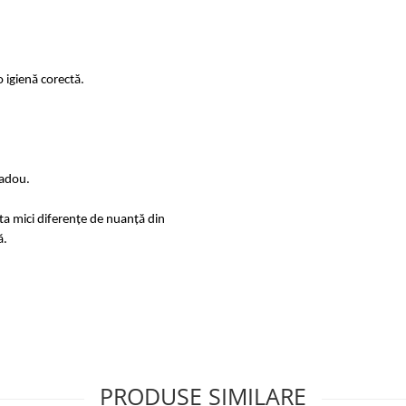
 igienă corectă.
cadou.
sta mici diferențe de nuanță din
ă.
PRODUSE SIMILARE