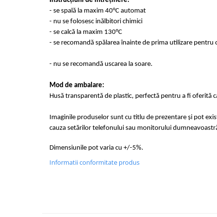
Instrucțiuni de întreținere:
- se spală la maxim 40°C automat
- nu se folosesc inălbitori chimici
- se calcă la maxim 130°C
- se recomandă spălarea înainte de prima utilizare pentru o
- nu se recomandă uscarea la soare.
Mod de ambalare:
Husă transparentă de plastic, perfectă pentru a fi oferită 
Imaginile produselor sunt cu titlu de prezentare și pot exi
cauza setărilor telefonului sau monitorului dumneavoastr
Dimensiunile pot varia cu +/-5%.
Informatii conformitate produs