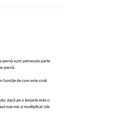
de pernă sunt petrecute parte
de pernă.
în funcție de cum este croit
u: dacă pe o lenjerie este o
ul mai mic și multiplicat (de