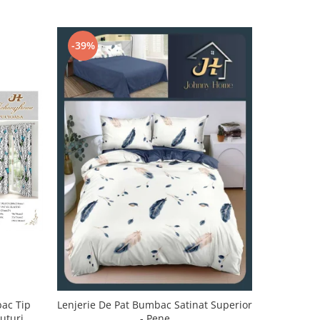
-39%
-32%
bac Tip
Lenjerie De Pat Bumbac Satinat Superior
Lenjerie 
luturi
- Pene