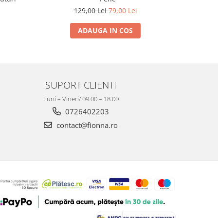
129,00 Lei
79,00 Lei
1
ADAUGA IN COS
SUPORT CLIENTI
Luni – Vineri/ 09.00 – 18.00
0726402203
contact@fionna.ro