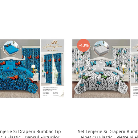
-43%
enjerie Si Draperii Bumbac Tip
Set Lenjerie Si Draperii Bum
 Cu Elastic - Dansul Fluturilor
Finet Cu Elastic - Pietre Si F