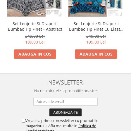
Set Lenjerie Si Draperii
Set Lenjerie Si Draperii
Bumbac Tip Finet - Abstract
Bumbac Tip Finet Cu Elastic
- Dansul Fluturilor
349,00 Lei
349,00 Lei
189,00 Lei
199,00 Lei
ADAUGA IN COS
ADAUGA IN COS
NEWSLETTER
Nu rata ofertele si promotiile noastre
Vreau sa primesc newsletter cu promotiile
magazinului. Afla mai multe in
Politica de
Confidentialitate