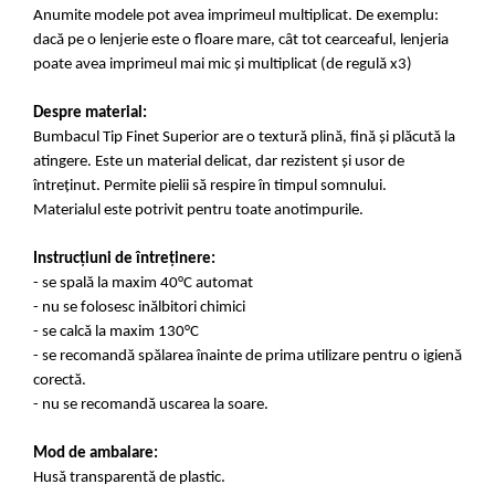
Anumite modele pot avea imprimeul multiplicat. De exemplu:
dacă pe o lenjerie este o floare mare, cât tot cearceaful, lenjeria
poate avea imprimeul mai mic și multiplicat (de regulă x3)
Despre material:
Bumbacul Tip Finet Superior are o textură plină, fină și plăcută la
atingere. Este un material delicat, dar rezistent și usor de
întreținut. Permite pielii să respire în timpul somnului.
Materialul este potrivit pentru toate anotimpurile.
Instrucțiuni de întreținere:
- se spală la maxim 40°C automat
- nu se folosesc inălbitori chimici
- se calcă la maxim 130°C
- se recomandă spălarea înainte de prima utilizare pentru o igienă
corectă.
- nu se recomandă uscarea la soare.
Mod de ambalare:
Husă transparentă de plastic.