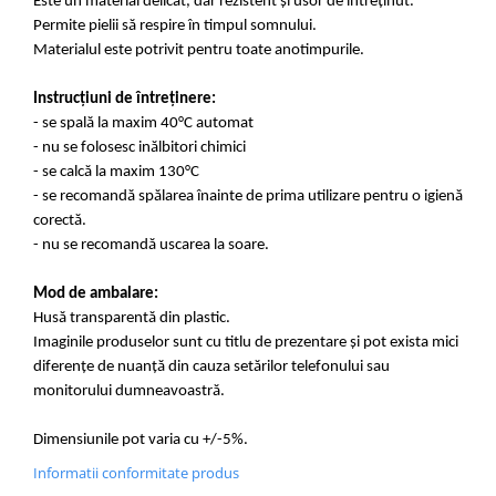
Este un material delicat, dar rezistent și usor de întreținut.
Permite pielii să respire în timpul somnului.
Materialul este potrivit pentru toate anotimpurile.
Instrucțiuni de întreținere:
- se spală la maxim 40°C automat
- nu se folosesc inălbitori chimici
- se calcă la maxim 130°C
- se recomandă spălarea înainte de prima utilizare pentru o igienă
corectă.
- nu se recomandă uscarea la soare.
Mod de ambalare:
Husă transparentă din plastic.
Imaginile produselor sunt cu titlu de prezentare și pot exista mici
diferențe de nuanță din cauza setărilor telefonului sau
monitorului dumneavoastră.
Dimensiunile pot varia cu +/-5%.
Informatii conformitate produs