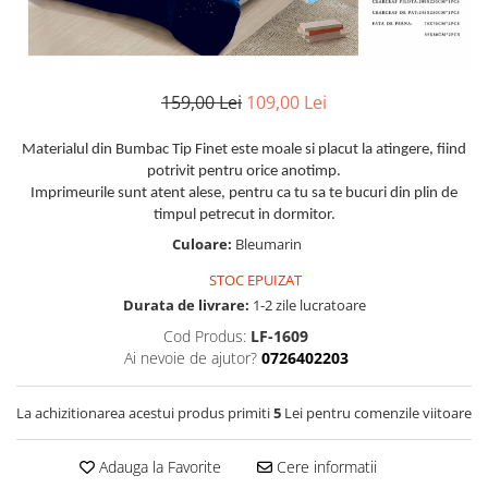
Huse De Pat Damasc
Lenjerii Bumbac 100% - 1 Persoana
Persoana
Cearceaf cu elastic
Huse De Pat Damasc - 140x200cm
Paturi Cocolino Pentru Copii
Bumbac Tip Finet 5D In Relief - 1
Cearceaf normal
Huse De Pat Damasc - 160x200cm
Persoana
Bumbac Satinat Superior
Huse De Pat Damasc - 180x200cm
159,00 Lei
109,00 Lei
Cearceaf cu elastic 4 piese
Cearceaf cu elastic
Huse De Pat Jersey Reiat
Cearceaf normal 4 piese
Cearceaf normal
Materialul din Bumbac Tip Finet este moale si placut la atingere, fiind
Cearceaf Pat + Fețe De Pernă
Set Lenjerie + Draperii 1 Persoana
potrivit pentru orice anotimp.
Bumbac Satinat 3D
Huse De Pat Catifea / Topper
Imprimeurile sunt atent alese, pentru ca tu sa te bucuri din plin de
Cearceaf cu elastic 4 piese
timpul petrecut in dormitor.
Huse De Pat Catifea / Topper -
Cearceaf normal 4 piese
Culoare:
Bleumarin
140x200cm
Cearceaf normal 6 piese
Huse De Pat Catifea / Topper -
STOC EPUIZAT
Bumbac Tip Damasc
160x200cm
Durata de livrare:
1-2 zile lucratoare
Huse De Pat Catifea / Topper -
Cearceaf normal 4 piese
Cod Produs:
LF-1609
180x200cm
Ai nevoie de ajutor?
0726402203
Cearceaf cu elastic 4 piese
Huse Din Frotir
Cearceaf normal 6 piese
Huse De Pat Cocolino
La achizitionarea acestui produs primiti
5
Lei pentru comenzile viitoare
Cearceaf cu elastic 6 piese
Lenjerii De Pat Cocolino
Huse De Pat Cocolino Tricotate
Adauga la Favorite
Cere informatii
Cearceaf normal 4 piese
Huse De Pat Tricotate 140x200cm