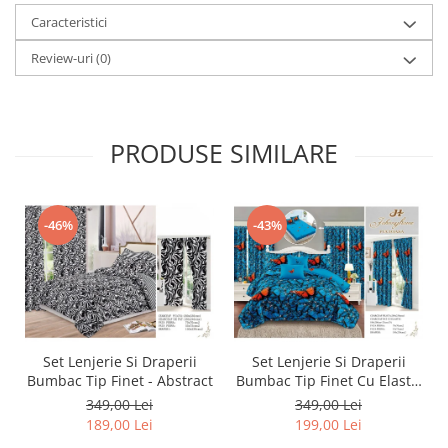
Caracteristici
Review-uri
(0)
PRODUSE SIMILARE
-46%
-43%
Set Lenjerie Si Draperii
Set Lenjerie Si Draperii
Bumbac Tip Finet - Abstract
Bumbac Tip Finet Cu Elastic
- Dansul Fluturilor
349,00 Lei
349,00 Lei
189,00 Lei
199,00 Lei