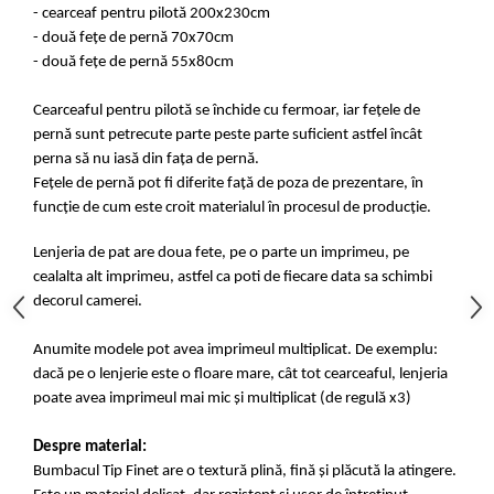
- cearceaf pentru pilotă 200x230cm
- două fețe de pernă 70x70cm
- două fețe de pernă 55x80cm
Cearceaful pentru pilotă se închide cu fermoar, iar fețele de
pernă sunt petrecute parte peste parte suficient astfel încât
perna să nu iasă din fața de pernă.
Fețele de pernă pot fi diferite față de poza de prezentare, în
funcție de cum este croit materialul în procesul de producție.
Lenjeria de pat are doua fete, pe o parte un imprimeu, pe
cealalta alt imprimeu, astfel ca poti de fiecare data sa schimbi
decorul camerei.
Anumite modele pot avea imprimeul multiplicat. De exemplu:
dacă pe o lenjerie este o floare mare, cât tot cearceaful, lenjeria
poate avea imprimeul mai mic și multiplicat (de regulă x3)
Despre material:
Bumbacul Tip Finet are o textură plină, fină și plăcută la atingere.