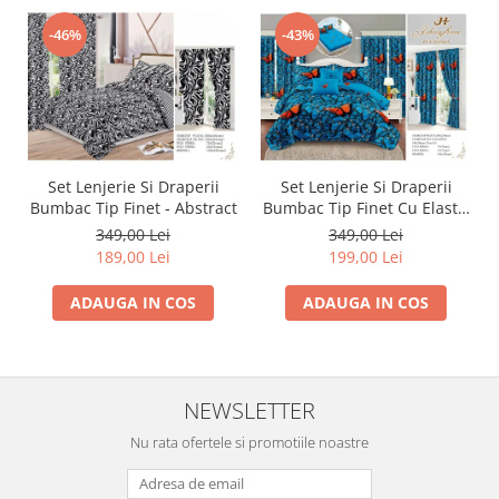
-46%
-43%
Set Lenjerie Si Draperii
Set Lenjerie Si Draperii
Bumbac Tip Finet - Abstract
Bumbac Tip Finet Cu Elastic
- Dansul Fluturilor
349,00 Lei
349,00 Lei
189,00 Lei
199,00 Lei
ADAUGA IN COS
ADAUGA IN COS
NEWSLETTER
Nu rata ofertele si promotiile noastre