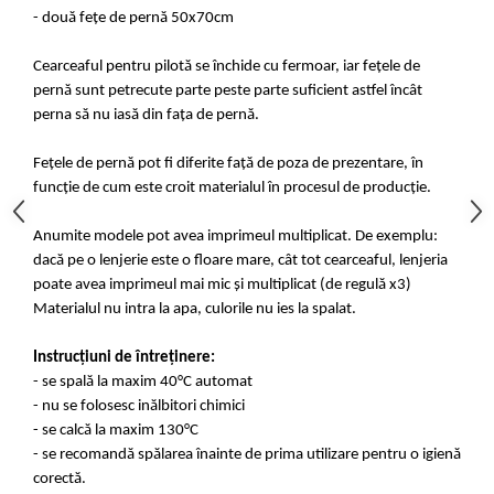
- două fețe de pernă 50x70cm
Cearceaful pentru pilotă se închide cu fermoar, iar fețele de
pernă sunt petrecute parte peste parte suficient astfel încât
perna să nu iasă din fața de pernă.
Fețele de pernă pot fi diferite față de poza de prezentare, în
funcție de cum este croit materialul în procesul de producție.
Anumite modele pot avea imprimeul multiplicat. De exemplu:
dacă pe o lenjerie este o floare mare, cât tot cearceaful, lenjeria
poate avea imprimeul mai mic și multiplicat (de regulă x3)
Materialul nu intra la apa, culorile nu ies la spalat.
Instrucțiuni de întreținere:
- se spală la maxim 40°C automat
- nu se folosesc inălbitori chimici
- se calcă la maxim 130°C
- se recomandă spălarea înainte de prima utilizare pentru o igienă
corectă.