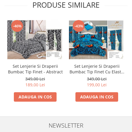
PRODUSE SIMILARE
-46%
-43%
Set Lenjerie Si Draperii
Set Lenjerie Si Draperii
Bumbac Tip Finet - Abstract
Bumbac Tip Finet Cu Elastic
- Dansul Fluturilor
349,00 Lei
349,00 Lei
189,00 Lei
199,00 Lei
ADAUGA IN COS
ADAUGA IN COS
NEWSLETTER