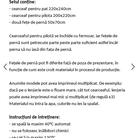
Setul conține:
- cearceaf pentru pat 220x240cm
- cearceaf pentru pilota 200x220cm
- două fețe de pernă 50x70cm
Cearceaful pentru pilotă se închide cu fermoar, iar fețele de
pernă sunt petrecute parte peste parte suficient astfel încât
perna să nu iasă din fața de pernă.
Fețele de pernă pot fi diferite față de poza de prezentare, în
funcție de cum este croit materialul în procesul de producție.
Anumite modele pot avea imprimeul multiplicat. De exemplu:
dacă pe o lenjerie este o floare mare, cât tot cearceaful, lenjeria
poate avea imprimeul mai mic și multiplicat (de regulă x3)
Materialul nu intra la apa, culorile nu ies la spalat.
Instrucțiuni de întreținere:
- se spală la maxim 40°C automat
- nu se folosesc inălbitori chimici
- se calcă la maxim 130°C