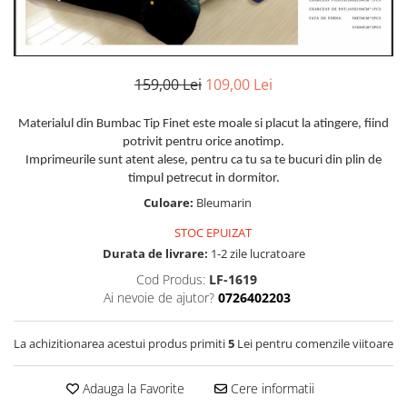
Huse De Pat Damasc
Lenjerii Bumbac 100% - 1 Persoana
Persoana
Cearceaf cu elastic
Huse De Pat Damasc - 140x200cm
Paturi Cocolino Pentru Copii
Bumbac Tip Finet 5D In Relief - 1
Cearceaf normal
Huse De Pat Damasc - 160x200cm
Persoana
Bumbac Satinat Superior
Huse De Pat Damasc - 180x200cm
159,00 Lei
109,00 Lei
Cearceaf cu elastic 4 piese
Cearceaf cu elastic
Huse De Pat Jersey Reiat
Cearceaf normal 4 piese
Cearceaf normal
Materialul din Bumbac Tip Finet este moale si placut la atingere, fiind
Cearceaf Pat + Fețe De Pernă
Set Lenjerie + Draperii 1 Persoana
potrivit pentru orice anotimp.
Bumbac Satinat 3D
Huse De Pat Catifea / Topper
Imprimeurile sunt atent alese, pentru ca tu sa te bucuri din plin de
Cearceaf cu elastic 4 piese
timpul petrecut in dormitor.
Huse De Pat Catifea / Topper -
Cearceaf normal 4 piese
Culoare:
Bleumarin
140x200cm
Cearceaf normal 6 piese
Huse De Pat Catifea / Topper -
STOC EPUIZAT
Bumbac Tip Damasc
160x200cm
Durata de livrare:
1-2 zile lucratoare
Huse De Pat Catifea / Topper -
Cearceaf normal 4 piese
Cod Produs:
LF-1619
180x200cm
Ai nevoie de ajutor?
0726402203
Cearceaf cu elastic 4 piese
Huse Din Frotir
Cearceaf normal 6 piese
Huse De Pat Cocolino
La achizitionarea acestui produs primiti
5
Lei pentru comenzile viitoare
Cearceaf cu elastic 6 piese
Lenjerii De Pat Cocolino
Huse De Pat Cocolino Tricotate
Adauga la Favorite
Cere informatii
Cearceaf normal 4 piese
Huse De Pat Tricotate 140x200cm