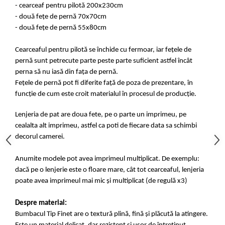
- cearceaf pentru pilotă 200x230cm
- două fețe de pernă 70x70cm
- două fețe de pernă 55x80cm
Cearceaful pentru pilotă se închide cu fermoar, iar fețele de
pernă sunt petrecute parte peste parte suficient astfel încât
perna să nu iasă din fața de pernă.
Fețele de pernă pot fi diferite față de poza de prezentare, în
funcție de cum este croit materialul în procesul de producție.
Lenjeria de pat are doua fete, pe o parte un imprimeu, pe
cealalta alt imprimeu, astfel ca poti de fiecare data sa schimbi
decorul camerei.
Anumite modele pot avea imprimeul multiplicat. De exemplu:
dacă pe o lenjerie este o floare mare, cât tot cearceaful, lenjeria
poate avea imprimeul mai mic și multiplicat (de regulă x3)
Despre material:
Bumbacul Tip Finet are o textură plină, fină și plăcută la atingere.