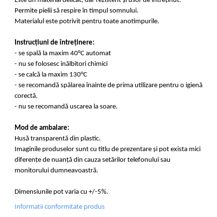
Este un material delicat, dar rezistent și usor de întreținut.
Permite pielii să respire în timpul somnului.
Materialul este potrivit pentru toate anotimpurile.
Instrucțiuni de întreținere:
- se spală la maxim 40°C automat
- nu se folosesc inălbitori chimici
- se calcă la maxim 130°C
- se recomandă spălarea înainte de prima utilizare pentru o igienă
corectă.
- nu se recomandă uscarea la soare.
Mod de ambalare:
Husă transparentă din plastic.
Imaginile produselor sunt cu titlu de prezentare și pot exista mici
diferențe de nuanță din cauza setărilor telefonului sau
monitorului dumneavoastră.
Dimensiunile pot varia cu +/-5%.
Informatii conformitate produs