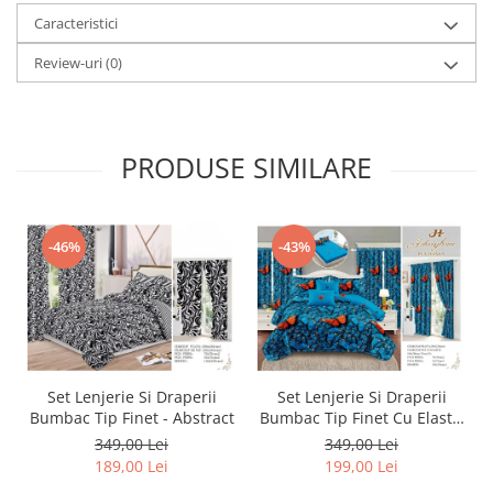
Caracteristici
Review-uri
(0)
PRODUSE SIMILARE
-46%
-43%
Set Lenjerie Si Draperii
Set Lenjerie Si Draperii
Bumbac Tip Finet - Abstract
Bumbac Tip Finet Cu Elastic
- Dansul Fluturilor
349,00 Lei
349,00 Lei
189,00 Lei
199,00 Lei