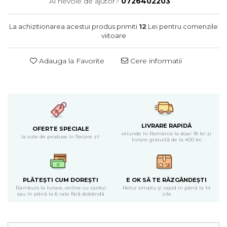
Ai nevoie de ajutor?
0726402203
Cearceaf normal 6 piese
Huse De Pat Tricotate 180x200cm
Lenjerii Catifea
Huse Impermeabile
La achizitionarea acestui produs primiti
12
Lei pentru comenzile
Cearceaf cu elastic
Huse Impermeabile 160x200cm
viitoare
Cearceaf normal
Huse Impermeabile 180x200cm
Lenjerii Pufoase Fluffy/ Rabbit
Adauga la Favorite
Cere informatii
Bumbac Neted Nesatinat
Bumbac 100% Poplin Hobby
Bumbac 100%
Lenjerii Satin Premium
LIVRARE RAPIDĂ
OFERTE SPECIALE
Lenjerii Jacquard
oriunde în România la doar 18 lei și
la sute de produse în fiecare zi!
livrare gratuită de la 400 lei
Lenjerii Matase
Lenjerii Creponate
Lenjerii pentru PASTE
PLĂTEȘTI CUM DOREȘTI
E OK SĂ TE RĂZGÂNDEȘTI
Ramburs la livrare, online cu cardul
Retur simplu și rapid în până la 14
Set Lenjerie + Draperii Pat Dublu
sau în până la 6 rate fără dobândă
zile