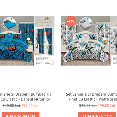
-43%
enjerie Si Draperii Bumbac Tip
Set Lenjerie Si Draperii Bum
 Cu Elastic - Dansul Fluturilor
Finet Cu Elastic - Pietre Si F
349,00 Lei
199,00 Lei
349,00 Lei
199,00 Lei
ADAUGA IN COS
ADAUGA IN COS