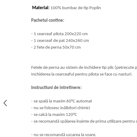
Cearceaf cu elastic 4 piese
Huse De Pat Tricotate 160x200cm
Material:
100% bumbac de tip Poplin
Cearceaf normal 6 piese
Huse De Pat Tricotate 180x200cm
Lenjerii Catifea
Huse Impermeabile
Pachetul contine:
Cearceaf cu elastic
Huse Impermeabile 160x200cm
- 1 cearceaf pilota 200x220 cm
Cearceaf normal
Huse Impermeabile 180x200cm
- 1 cearceaf de pat 240x260 cm
Lenjerii Pufoase Fluffy/ Rabbit
- 2 fete de perna 50x70 cm
Bumbac Neted Nesatinat
Bumbac 100% Poplin Hobby
Fetele de perna au sistem de inchidere tip plic (petrecute 
Bumbac 100%
Inchiderea la cearceaful pentru pilota se face cu nasturi.
Lenjerii Satin Premium
Instructiuni de intretinere:
Lenjerii Jacquard
- se spală la maxim 60°C automat
Lenjerii Matase
- nu se folosesc inălbitori chimici
Lenjerii Creponate
- se calcă la maxim 120°C
Lenjerii pentru PASTE
- se recomandă spălarea înainte de prima utilizare pentru o
Set Lenjerie + Draperii Pat Dublu
- nu se recomandă uscarea la soare.