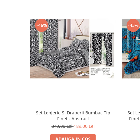
-46%
-43%
Set Lenjerie Si Draperii Bumbac Tip
Set L
Finet - Abstract
Finet
349,00 Lei
189,00 Lei
ADAUGA IN COS