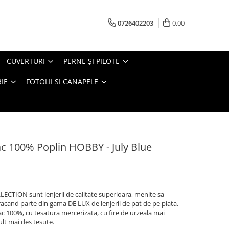
0726402203
0,00
CUVERTURI
PERNE ŞI PILOTE
IE
FOTOLII SI CANAPELE
c 100% Poplin HOBBY - July Blue
CTION sunt lenjerii de calitate superioara, menite sa
 facand parte din gama DE LUX de lenjerii de pat de pe piata.
 100%, cu tesatura mercerizata, cu fire de urzeala mai
ult mai des tesute.