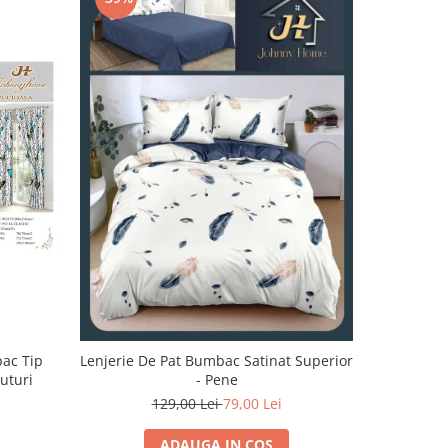
-32%
bac Tip
Lenjerie De Pat Bumbac Satinat Superior
Lenjerie 
luturi
- Pene
129,00 Lei
79,00 Lei
1
ADAUGA IN COS