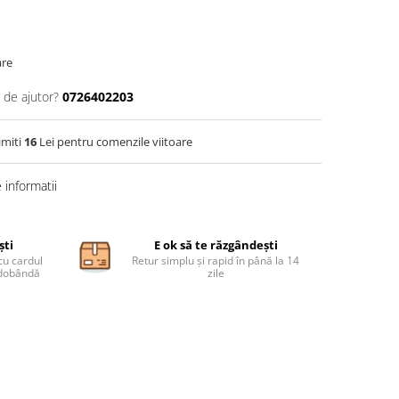
are
 de ajutor?
0726402203
imiti
16
Lei pentru comenzile viitoare
informatii
ști
E ok să te răzgândești
cu cardul
Retur simplu și rapid în până la 14
ă dobândă
zile