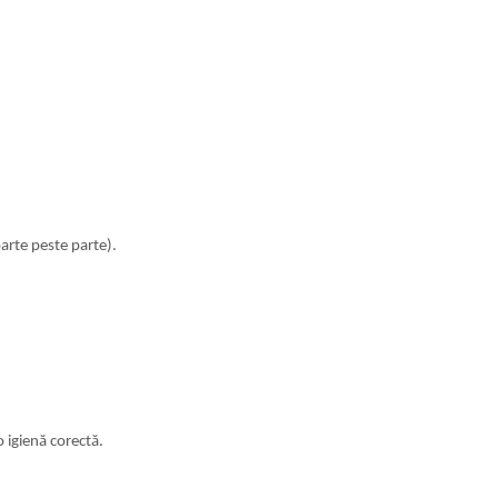
parte peste parte).
 igienă corectă.