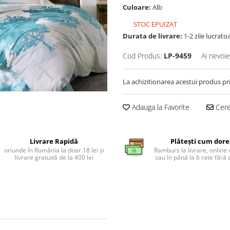
Culoare:
Alb
STOC EPUIZAT
Durata de livrare:
1-2 zile lucrato
Cod Produs:
LP-9459
Ai nevoie
La achizitionarea acestui produs pr
Adauga la Favorite
Cere 
Livrare Rapidă
Plătești cum dore
oriunde în România la doar 18 lei și
Ramburs la livrare, online 
livrare gratuită de la 400 lei
sau în până la 6 rate făr