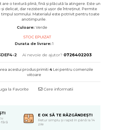
re o textură plină, fină și plăcută la atingere. Este un
 și delicat, dar rezistent și ușor de întreținut. Permite
în timpul somnului. Materialul este potrivit pentru toate
anotimpurile.
Culoare:
Verde
STOC EPUIZAT
Durata de livrare:
1
3DEF4-2
Ai nevoie de ajutor?
0726402203
area acestui produs primiti
4
Lei pentru comenzile
viitoare
ga la Favorite
Cere informatii
ȘTI
E OK SĂ TE RĂZGÂNDEȘTI
cu
Retur simplu și rapid în până la 14
 fără
zile