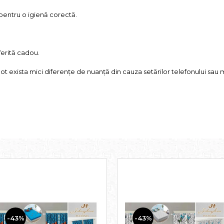
ma utilizare pentru o igienă corectă.
ferită cadou.
pot exista mici diferențe de nuanță din cauza setărilor telefonului sa
-43%
-43%