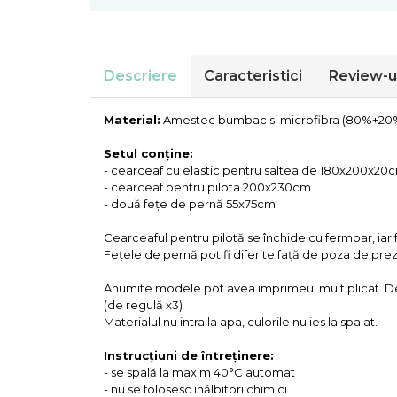
Cearceaf normal 6 piese
Huse De Pat Tricotate 180x200cm
Lenjerii Catifea
Huse Impermeabile
Cearceaf cu elastic
Huse Impermeabile 160x200cm
Cearceaf normal
Descriere
Caracteristici
Review-u
Huse Impermeabile 180x200cm
Lenjerii Pufoase Fluffy/ Rabbit
Bumbac Neted Nesatinat
Material:
Amestec bumbac si microfibra (80%+20
Bumbac 100% Poplin Hobby
Setul conține:
- cearceaf cu elastic pentru saltea de 180x200x20cm
Bumbac 100%
- cearceaf pentru pilota 200x230cm
Lenjerii Satin Premium
- două fețe de pernă 55x75cm
Lenjerii Jacquard
Cearceaful pentru pilotă se închide cu fermoar, iar 
Fețele de pernă pot fi diferite față de poza de prez
Lenjerii Matase
Lenjerii Creponate
Anumite modele pot avea imprimeul multiplicat. De 
(de regulă x3)
Lenjerii pentru PASTE
Materialul nu intra la apa, culorile nu ies la spalat.
Set Lenjerie + Draperii Pat Dublu
Instrucțiuni de întreținere:
- se spală la maxim 40°C automat
- nu se folosesc inălbitori chimici