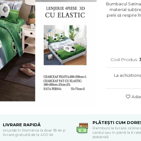
Bumbacul Satinat a
material subțire
pielii să respire 
Cod Produs:
La achizition
Adau
PLĂTEȘTI CUM DORE
LIVRARE RAPIDĂ
Ramburs la livrare, online 
oriunde în România la doar 18 lei și
cardul sau în până la 6 rate
livrare gratuită de la 400 lei
dobândă