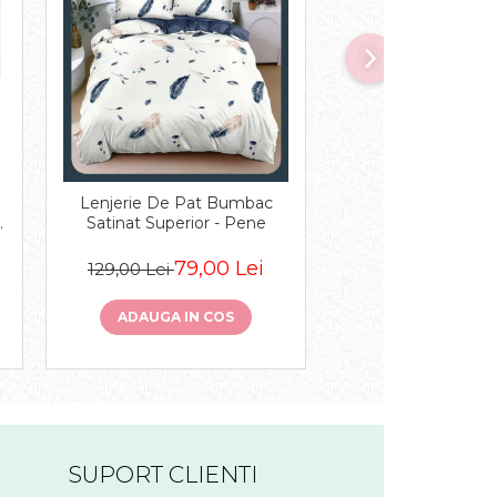
-32%
Lenjerie De Pat Bumbac
Lenjerie De Pat Cu 
c
Satinat Superior - Pene
Volanase - Bej 
79,00 Lei
129,
129,00 Lei
189,00 Lei
ADAUGA IN COS
ADAUGA IN 
SUPORT CLIENTI