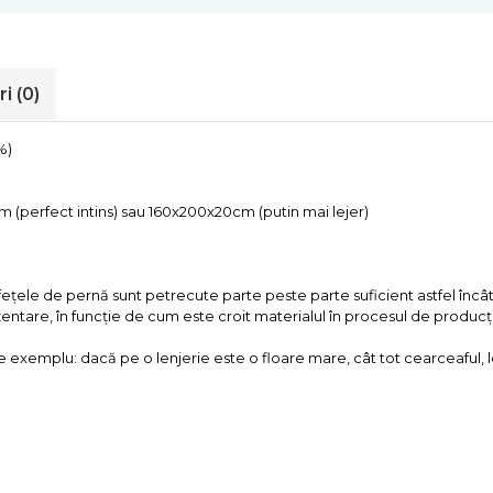
ri
(0)
%)
 (perfect intins) sau 160x200x20cm (putin mai lejer)
fețele de pernă sunt petrecute parte peste parte suficient astfel încât
entare, în funcție de cum este croit materialul în procesul de producț
exemplu: dacă pe o lenjerie este o floare mare, cât tot cearceaful, l