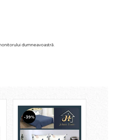
u monitorului dumneavoastră.
-39%