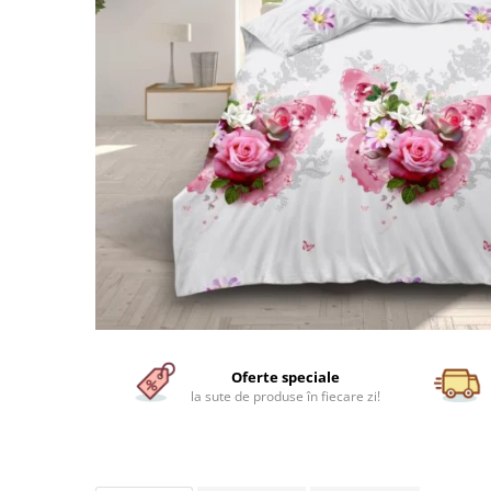
Huse De Pat Damasc
Lenjerii Bumbac 100% - 1 Persoana
Persoana
Cearceaf cu elastic
Huse De Pat Damasc - 140x200cm
Paturi Cocolino Pentru Copii
Bumbac Tip Finet 5D In Relief - 1
Cearceaf normal
Huse De Pat Damasc - 160x200cm
Persoana
Bumbac Satinat Superior
Huse De Pat Damasc - 180x200cm
Cearceaf cu elastic 4 piese
Cearceaf cu elastic
Huse De Pat Jersey Reiat
Cearceaf normal 4 piese
Cearceaf normal
Cearceaf Pat + Fețe De Pernă
Set Lenjerie + Draperii 1 Persoana
Bumbac Satinat 3D
Huse De Pat Catifea / Topper
Cearceaf cu elastic 4 piese
Huse De Pat Catifea / Topper -
Cearceaf normal 4 piese
140x200cm
Cearceaf normal 6 piese
Huse De Pat Catifea / Topper -
Bumbac Tip Damasc
160x200cm
Huse De Pat Catifea / Topper -
Cearceaf normal 4 piese
180x200cm
Cearceaf cu elastic 4 piese
Oferte speciale
Huse Din Frotir
Cearceaf normal 6 piese
la sute de produse în fiecare zi!
Huse De Pat Cocolino
Cearceaf cu elastic 6 piese
Lenjerii De Pat Cocolino
Huse De Pat Cocolino Tricotate
Cearceaf normal 4 piese
Huse De Pat Tricotate 140x200cm