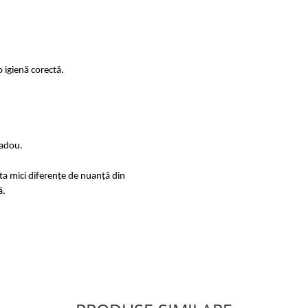
 igienă corectă.
cadou.
sta mici diferențe de nuanță din
ă.