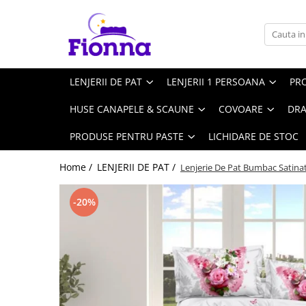
LENJERII DE PAT
LENJERII 1 PERSOANA
PRODUSE PENTRU COPII
HUSE DE PAT CU ELASTIC
PĂTURI
CUVERTURI
PERNE ŞI PILOTE
HUSE CANAPELE & SCAUNE
COVOARE
DRAPERII
PRODUSE PENTRU BAIE
PRODUSE PENTRU BUCĂTĂRIE
FOTOLII SI CANAPELE
PRODUSE PENTRU PASTE
Bumbac Tip Finet
Lenjerii Bumbac Tip Finet - 1
Lenjerii Pentru Copii - 1 persoana
Huse De Pat Blana Artificiala
Paturi Cocolino Subtiri
Cuverturi 1 Persoana
Perne
Huse Canapele
Covoare Baie/ Bucatarie
Set Draperii
Prosoape Pentru Baie
Fete De Masa
Fotolii
Pernute Decorative Pentru Paste
LENJERII DE PAT
LENJERII 1 PERSOANA
PR
Persoana
Rabbit - Iepure
Cearceaf cu elastic
Cu imprimeu
Paturi Cocolino Grosime Medie
Cuverturi 3 Piese
Pernuțe decorative
Huse Canapele Bumbac + Elastan
Covoare Pentru Copii
Set Lenjerie + Draperii 1 Pers
Prosoape Bucatarie
Cearceaf cu elastic
Huse De Pat Bumbac 100%
HUSE CANAPELE & SCAUNE
COVOARE
DRA
Cearceaf normal
Cu personaje
Huse Canapele Catifea
Paturi Cocolino Cu Blanita
Cuverturi 4 Piese
Pilote
Cearceaf cu elastic
Ranforce
Cearceaf normal
Bumbac Tip Finet Cu Elastic
Lenjerii Pentru Copii - Pat Dublu
Huse Canapele Creponate
Cearceaf normal
PRODUSE PENTRU PASTE
LICHIDARE DE STOC
Paturi Cocolino Premium
Cuverturi 5 Piese
Fețe de pernă
Huse De Pat Finet
Lenjerii Bumbac Satinat - 1
Huse Cocolino
Bumbac Tip Finet Premium
Cearceaf cu elastic
Set Lenjerie + Draperii Pat Dublu
Persoana
Paturi Cocolino Pentru Copii
Cuverturi Premium
Huse De Pat Finet 90x200cm
Huse Scaune
Home /
LENJERII DE PAT /
Lenjerie De Pat Bumbac Satinat
Cearceaf normal
Cearceaf cu elastic
Cearceaf cu elastic
Cearceaf cu elastic
Cuverturi Catifea
Huse De Pat Finet 140x200cm
Lenjerii Cocolino 1 Persoana
Huse Scaune Bumbac + Elastan
Cearceaf normal
Cearceaf normal
Cearceaf normal
Huse De Pat Finet 160x200cm
-20%
Huse Scaune Catifea
Bumbac Tip Finet 5D In Relief
Lenjerii Cocolino - Pat Dublu
Lenjerii Bumbac Tip Damasc - 1
Huse De Pat Finet 160x200cm - 5D
Huse Scaune Creponate
Persoana
Cearceaf cu elastic 4 piese
Huse De Pat Pentru Copii
Huse De Pat Finet 180x200cm
Cearceaf cu elastic 6 piese
Cearceaf cu elastic
Cuverturi Pentru Copii
Huse De Pat Bumbac Satinat
Cearceaf normal 6 piese
Cearceaf normal
Covoare Pentru Copii
Huse De Pat BS 160x200cm
Bumbac Tip Finet Cu Volanase
Lenjerii Cocolino - 1 Persoană
Huse De Pat BS 180x200cm
Lenjerii Si Paturi Pentru Bebelusi
Lenjerii Din Finet Pliuri
Lenjerie Bumbac 100% - 1