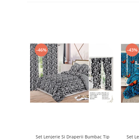
-46%
-43%
Set Lenjerie Si Draperii Bumbac Tip
Set L