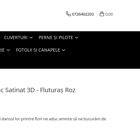
0726402203
0,00
CUVERTURI
PERNE ŞI PILOTE
IE
FOTOLII SI CANAPELE
 Satinat 3D - Fluturaș Roz
r şi dansul lor printre flori ne aduc aminte să ne bucurăm de