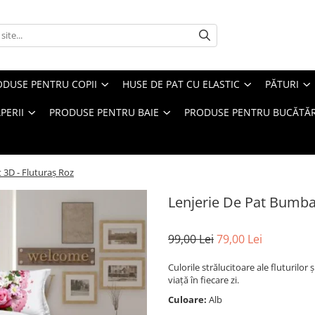
ODUSE PENTRU COPII
HUSE DE PAT CU ELASTIC
PĂTURI
PERII
PRODUSE PENTRU BAIE
PRODUSE PENTRU BUCĂTĂR
 3D - Fluturaș Roz
Lenjerie De Pat Bumbac
99,00 Lei
79,00 Lei
Culorile strălucitoare ale fluturilo
viaţă în fiecare zi.
Culoare:
Alb