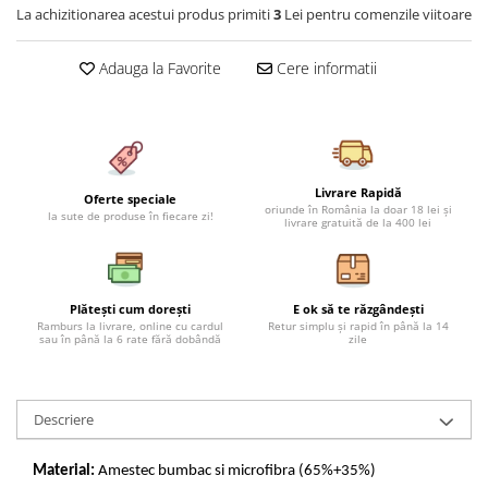
La achizitionarea acestui produs primiti
3
Lei pentru comenzile viitoare
Cearceaf cu elastic 4 piese
Huse De Pat Tricotate 160x200cm
Cearceaf normal 6 piese
Huse De Pat Tricotate 180x200cm
Adauga la Favorite
Cere informatii
Lenjerii Catifea
Huse Impermeabile
Cearceaf cu elastic
Huse Impermeabile 160x200cm
Cearceaf normal
Huse Impermeabile 180x200cm
Lenjerii Pufoase Fluffy/ Rabbit
Livrare Rapidă
Bumbac Neted Nesatinat
Oferte speciale
oriunde în România la doar 18 lei și
la sute de produse în fiecare zi!
livrare gratuită de la 400 lei
Bumbac 100% Poplin Hobby
Bumbac 100%
Lenjerii Satin Premium
Plătești cum dorești
E ok să te răzgândești
Ramburs la livrare, online cu cardul
Retur simplu și rapid în până la 14
Lenjerii Jacquard
sau în până la 6 rate fără dobândă
zile
Lenjerii Matase
Lenjerii Creponate
Descriere
Lenjerii pentru PASTE
Set Lenjerie + Draperii Pat Dublu
Material:
Amestec bumbac si microfibra (65%+35%)