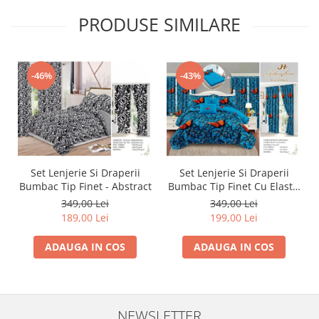
PRODUSE SIMILARE
-46%
-43%
Set Lenjerie Si Draperii
Set Lenjerie Si Draperii
Bumbac Tip Finet - Abstract
Bumbac Tip Finet Cu Elastic
- Dansul Fluturilor
349,00 Lei
349,00 Lei
189,00 Lei
199,00 Lei
ADAUGA IN COS
ADAUGA IN COS
NEWSLETTER