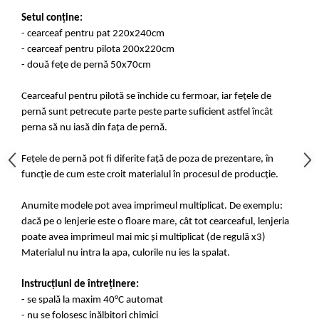
Setul conține:
- cearceaf pentru pat 220x240cm
- cearceaf pentru pilota 200x220cm
- două fețe de pernă 50x70cm
Cearceaful pentru pilotă se închide cu fermoar, iar fețele de
pernă sunt petrecute parte peste parte suficient astfel încât
perna să nu iasă din fața de pernă.
Fețele de pernă pot fi diferite față de poza de prezentare, în
funcție de cum este croit materialul în procesul de producție.
Anumite modele pot avea imprimeul multiplicat. De exemplu:
dacă pe o lenjerie este o floare mare, cât tot cearceaful, lenjeria
poate avea imprimeul mai mic și multiplicat (de regulă x3)
Materialul nu intra la apa, culorile nu ies la spalat.
Instrucțiuni de întreținere:
- se spală la maxim 40°C automat
- nu se folosesc inălbitori chimici