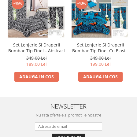
-46%
-43%
Set Lenjerie Si Draperii
Set Lenjerie Si Draperii
Bumbac Tip Finet - Abstract
Bumbac Tip Finet Cu Elastic
- Dansul Fluturilor
349,00 Lei
349,00 Lei
189,00 Lei
199,00 Lei
ADAUGA IN COS
ADAUGA IN COS
NEWSLETTER
Nu rata ofertele si promotiile noastre