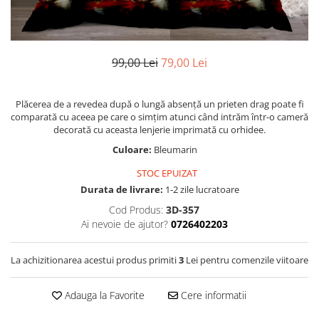
Huse De Pat Damasc
Lenjerii Bumbac 100% - 1 Persoana
Persoana
Cearceaf cu elastic
Huse De Pat Damasc - 140x200cm
Paturi Cocolino Pentru Copii
Bumbac Tip Finet 5D In Relief - 1
Cearceaf normal
Huse De Pat Damasc - 160x200cm
Persoana
Bumbac Satinat Superior
99,00 Lei
79,00 Lei
Huse De Pat Damasc - 180x200cm
Cearceaf cu elastic 4 piese
Cearceaf cu elastic
Huse De Pat Jersey Reiat
Cearceaf normal 4 piese
Cearceaf normal
Cearceaf Pat + Fețe De Pernă
Plăcerea de a revedea după o lungă absență un prieten drag poate fi
Set Lenjerie + Draperii 1 Persoana
Bumbac Satinat 3D
comparată cu aceea pe care o simțim atunci când intrăm într-o cameră
Huse De Pat Catifea / Topper
decorată cu aceasta lenjerie imprimată cu orhidee.
Cearceaf cu elastic 4 piese
Huse De Pat Catifea / Topper -
Culoare:
Bleumarin
Cearceaf normal 4 piese
140x200cm
STOC EPUIZAT
Cearceaf normal 6 piese
Huse De Pat Catifea / Topper -
Durata de livrare:
1-2 zile lucratoare
Bumbac Tip Damasc
160x200cm
Cod Produs:
3D-357
Huse De Pat Catifea / Topper -
Cearceaf normal 4 piese
Ai nevoie de ajutor?
0726402203
180x200cm
Cearceaf cu elastic 4 piese
Huse Din Frotir
Cearceaf normal 6 piese
La achizitionarea acestui produs primiti
3
Lei pentru comenzile viitoare
Huse De Pat Cocolino
Cearceaf cu elastic 6 piese
Lenjerii De Pat Cocolino
Huse De Pat Cocolino Tricotate
Adauga la Favorite
Cere informatii
Cearceaf normal 4 piese
Huse De Pat Tricotate 140x200cm