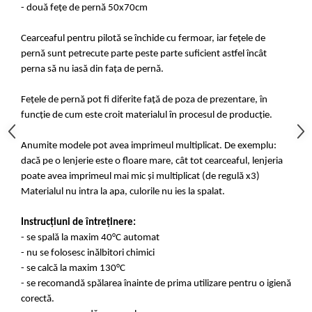
- două fețe de pernă 50x70cm
Cearceaful pentru pilotă se închide cu fermoar, iar fețele de
pernă sunt petrecute parte peste parte suficient astfel încât
perna să nu iasă din fața de pernă.
Fețele de pernă pot fi diferite față de poza de prezentare, în
funcție de cum este croit materialul în procesul de producție.
Anumite modele pot avea imprimeul multiplicat. De exemplu:
dacă pe o lenjerie este o floare mare, cât tot cearceaful, lenjeria
poate avea imprimeul mai mic și multiplicat (de regulă x3)
Materialul nu intra la apa, culorile nu ies la spalat.
Instrucțiuni de întreținere:
- se spală la maxim 40°C automat
- nu se folosesc inălbitori chimici
- se calcă la maxim 130°C
- se recomandă spălarea înainte de prima utilizare pentru o igienă
corectă.