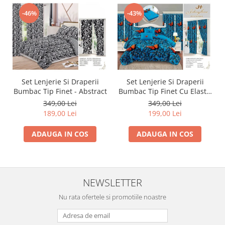
-46%
-43%
Set Lenjerie Si Draperii
Set Lenjerie Si Draperii
Bumbac Tip Finet - Abstract
Bumbac Tip Finet Cu Elastic
- Dansul Fluturilor
349,00 Lei
349,00 Lei
189,00 Lei
199,00 Lei
ADAUGA IN COS
ADAUGA IN COS
NEWSLETTER
Nu rata ofertele si promotiile noastre