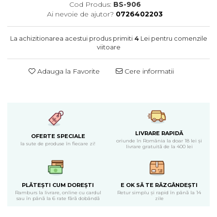
Cearceaf normal 6 piese
Huse De Pat Tricotate 180x200cm
Cod Produs:
BS-906
Lenjerii Catifea
Ai nevoie de ajutor?
0726402203
Huse Impermeabile
Cearceaf cu elastic
Huse Impermeabile 160x200cm
La achizitionarea acestui produs primiti
4
Lei pentru comenzile
Cearceaf normal
Huse Impermeabile 180x200cm
viitoare
Lenjerii Pufoase Fluffy/ Rabbit
Bumbac Neted Nesatinat
Adauga la Favorite
Cere informatii
Bumbac 100% Poplin Hobby
Bumbac 100%
Lenjerii Satin Premium
Lenjerii Jacquard
LIVRARE RAPIDĂ
OFERTE SPECIALE
Lenjerii Matase
oriunde în România la doar 18 lei și
la sute de produse în fiecare zi!
livrare gratuită de la 400 lei
Lenjerii Creponate
Lenjerii pentru PASTE
PLĂTEȘTI CUM DOREȘTI
E OK SĂ TE RĂZGÂNDEȘTI
Set Lenjerie + Draperii Pat Dublu
Ramburs la livrare, online cu cardul
Retur simplu și rapid în până la 14
sau în până la 6 rate fără dobândă
zile