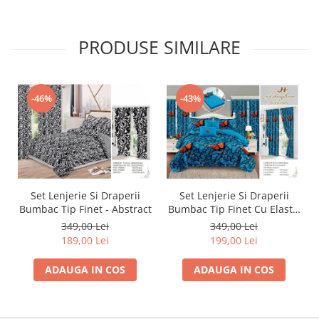
PRODUSE SIMILARE
-46%
-43%
Set Lenjerie Si Draperii
Set Lenjerie Si Draperii
Bumbac Tip Finet - Abstract
Bumbac Tip Finet Cu Elastic
- Dansul Fluturilor
349,00 Lei
349,00 Lei
189,00 Lei
199,00 Lei
ADAUGA IN COS
ADAUGA IN COS