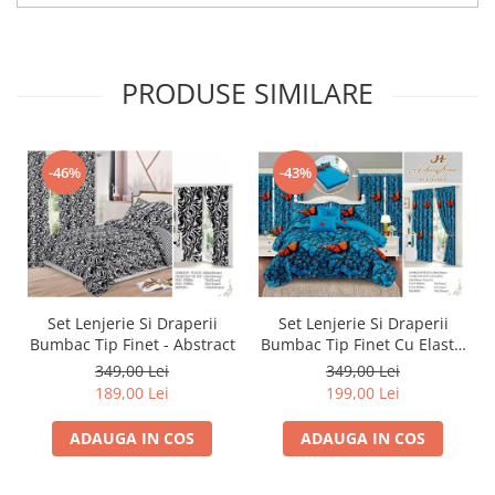
PRODUSE SIMILARE
-46%
-43%
Set Lenjerie Si Draperii
Set Lenjerie Si Draperii
Bumbac Tip Finet - Abstract
Bumbac Tip Finet Cu Elastic
- Dansul Fluturilor
349,00 Lei
349,00 Lei
189,00 Lei
199,00 Lei
ADAUGA IN COS
ADAUGA IN COS