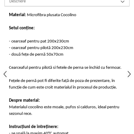
Descriere
Material:
Microfibra plusata Cocolino
Setul conține:
- cearceaf pentru pat 200x230cm
- cearceaf pentru pilotă 200x230cm
- două fețe de pernă 50x70cm
Cearceaful pentru pilotă si fetele de perna se închid cu fermoar.
Fețele de pernă pot fi diferite față de poza de prezentare, în
funcție de cum este croit materialul în procesul de producție.
Despre material:
Materialul cocolino este moale, pufos si calduros, ideal pentru
sezonul rece.
Instrucțiuni de întreținere:
- se spală la maxim 40°C automat