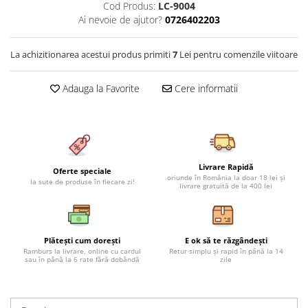
Cod Produs:
LC-9004
Cearceaf cu elastic 4 piese
Huse De Pat Tricotate 160x200cm
Ai nevoie de ajutor?
0726402203
Cearceaf normal 6 piese
Huse De Pat Tricotate 180x200cm
Lenjerii Catifea
Huse Impermeabile
La achizitionarea acestui produs primiti
7
Lei pentru comenzile viitoare
Cearceaf cu elastic
Huse Impermeabile 160x200cm
Cearceaf normal
Huse Impermeabile 180x200cm
Adauga la Favorite
Cere informatii
Lenjerii Pufoase Fluffy/ Rabbit
Bumbac Neted Nesatinat
Bumbac 100% Poplin Hobby
Bumbac 100%
Livrare Rapidă
Oferte speciale
oriunde în România la doar 18 lei și
la sute de produse în fiecare zi!
livrare gratuită de la 400 lei
Lenjerii Satin Premium
Lenjerii Jacquard
Lenjerii Matase
Plătești cum dorești
E ok să te răzgândești
Lenjerii Creponate
Ramburs la livrare, online cu cardul
Retur simplu și rapid în până la 14
sau în până la 6 rate fără dobândă
zile
Lenjerii pentru PASTE
Set Lenjerie + Draperii Pat Dublu