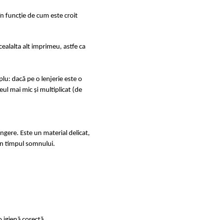
în funcție de cum este croit
ealalta alt imprimeu, astfe ca
u: dacă pe o lenjerie este o
ul mai mic și multiplicat (de
ingere. Este un material delicat,
e în timpul somnului.
 igienă corectă.