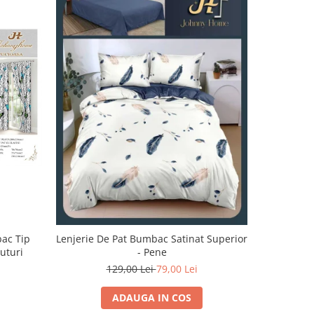
-32%
bac Tip
Lenjerie De Pat Bumbac Satinat Superior
Lenjerie 
luturi
- Pene
129,00 Lei
79,00 Lei
1
ADAUGA IN COS