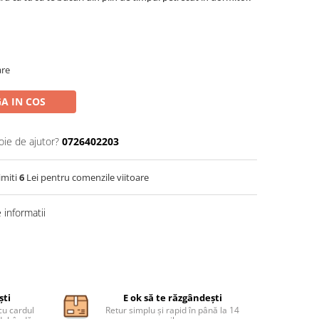
are
A IN COS
oie de ajutor?
0726402203
imiti
6
Lei pentru comenzile viitoare
informatii
ști
E ok să te răzgândești
cu cardul
Retur simplu și rapid în până la 14