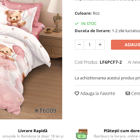
Culoare:
Roz
IN STOC
Durata de livrare:
1-2 zile lucrato
ADAUG
Cod Produs:
LF6PCF7-2
Ai nev
La achizitionarea acestui produs pr
Adauga la Favorite
Cere 
Livrare Rapidă
Plătești cum dore
oriunde în România la doar 18 lei și
Ramburs la livrare, online 