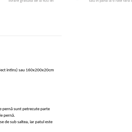
livrare gratuită de la 400 lei
sau în până la 6 rate făr
rfect intins) sau 160x200x20cm
de pernă sunt petrecute parte
de pernă.
se de sub saltea, iar patul este