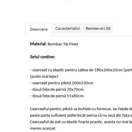
Cearceaf cu elastic 4 piese
Huse De Pat Tricotate 160x200cm
Cearceaf normal 6 piese
Huse De Pat Tricotate 180x200cm
Lenjerii Catifea
Huse Impermeabile
Caracteristici
Review-uri
(0)
Cearceaf cu elastic
Huse Impermeabile 160x200cm
Descriere
Cearceaf normal
Huse Impermeabile 180x200cm
Lenjerii Pufoase Fluffy/ Rabbit
Material:
Bumbac Tip Finet
Bumbac Neted Nesatinat
Setul conține:
Bumbac 100% Poplin Hobby
- cearceaf cu elastic pentru saltea de 180x200x20cm (pe
Bumbac 100%
(putin mai lejer)
Lenjerii Satin Premium
- cearceaf pentru pilotă 200x230cm
Lenjerii Jacquard
- două fețe de pernă 70x70cm
- două fețe de pernă 55x80cm
Lenjerii Matase
Lenjerii Creponate
Cearceaful pentru pilotă se închide cu fermoar, iar fețele 
peste parte suficient astfel încât perna să nu iasă din fața 
Lenjerii pentru PASTE
Cearceaful de pat cu elastic foarte practic, acesta nu mai ie
Set Lenjerie + Draperii Pat Dublu
mereu aranjat.