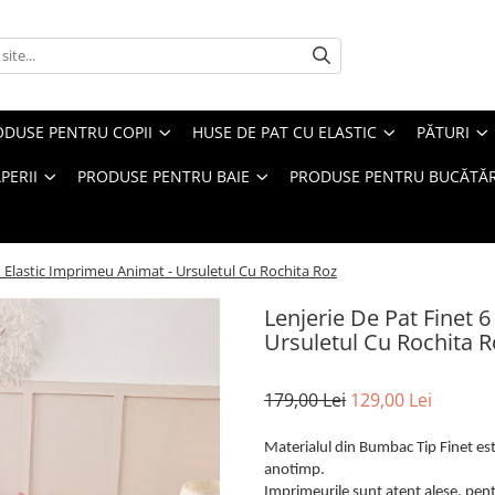
ODUSE PENTRU COPII
HUSE DE PAT CU ELASTIC
PĂTURI
PERII
PRODUSE PENTRU BAIE
PRODUSE PENTRU BUCĂTĂR
u Elastic Imprimeu Animat - Ursuletul Cu Rochita Roz
Lenjerie De Pat Finet 
Ursuletul Cu Rochita R
179,00 Lei
129,00 Lei
Materialul din Bumbac Tip Finet este
anotimp.
Imprimeurile sunt atent alese, pentr