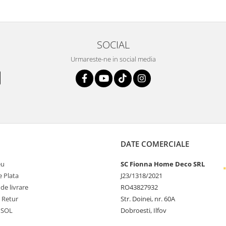
SOCIAL
Urmareste-ne in social media
DATE COMERCIALE
eu
SC Fionna Home Deco SRL
 Plata
J23/1318/2021
 de livrare
RO43827932
e Retur
Str. Doinei, nr. 60A
 SOL
Dobroesti, Ilfov