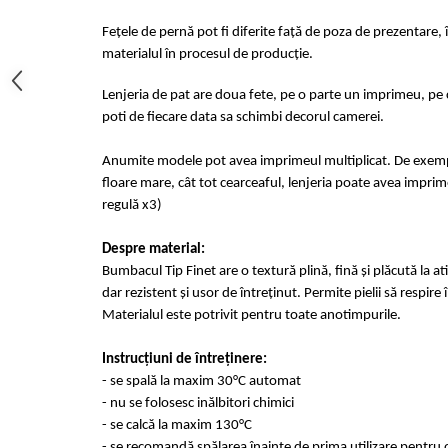
Fețele de pernă pot fi diferite față de poza de prezentare, 
materialul în procesul de producție.
Lenjeria de pat are doua fete, pe o parte un imprimeu, pe c
poti de fiecare data sa schimbi decorul camerei.
Anumite modele pot avea imprimeul multiplicat. De exempl
floare mare, cât tot cearceaful, lenjeria poate avea imprime
regulă x3)
Despre material:
Bumbacul Tip Finet are o textură plină, fină și plăcută la at
dar rezistent și usor de întreținut. Permite pielii să respir
Materialul este potrivit pentru toate anotimpurile.
Instrucțiuni de întreținere:
- se spală la maxim 30°C automat
- nu se folosesc inălbitori chimici
- se calcă la maxim 130°C
- se recomandă spălarea înainte de prima utilizare pentru o