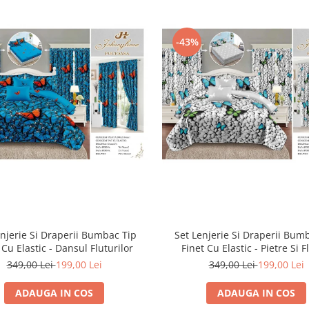
-43%
enjerie Si Draperii Bumbac Tip
Set Lenjerie Si Draperii Bum
 Cu Elastic - Dansul Fluturilor
Finet Cu Elastic - Pietre Si F
349,00 Lei
199,00 Lei
349,00 Lei
199,00 Lei
ADAUGA IN COS
ADAUGA IN COS