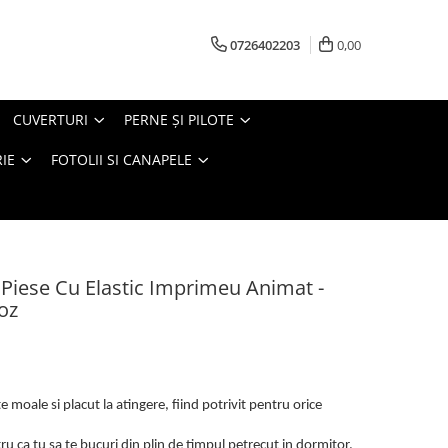
0726402203
0,00
CUVERTURI
PERNE ŞI PILOTE
IE
FOTOLII SI CANAPELE
6 Piese Cu Elastic Imprimeu Animat -
oz
 moale si placut la atingere, fiind potrivit pentru orice
u ca tu sa te bucuri din plin de timpul petrecut in dormitor.