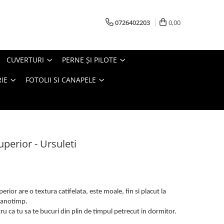
0726402203
0,00
CUVERTURI
PERNE ŞI PILOTE
IE
FOTOLII SI CANAPELE
uperior - Ursuleti
rior are o textura catifelata, este moale, fin si placut la
e anotimp.
u ca tu sa te bucuri din plin de timpul petrecut in dormitor.