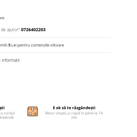
are
 de ajutor?
0726402203
imiti
5
Lei pentru comenzile viitoare
informatii
ști
E ok să te răzgândești
cu cardul
Retur simplu și rapid în până la 14
ă dobândă
zile