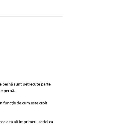
de pernă sunt petrecute parte
de pernă.
în funcție de cum este croit
ealalta alt imprimeu, astfel ca