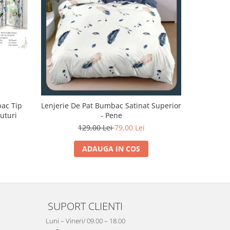
-32%
bac Tip
Lenjerie De Pat Bumbac Satinat Superior
Lenjerie 
luturi
- Pene
129,00 Lei
79,00 Lei
1
ADAUGA IN COS
SUPORT CLIENTI
Luni – Vineri/ 09.00 – 18.00