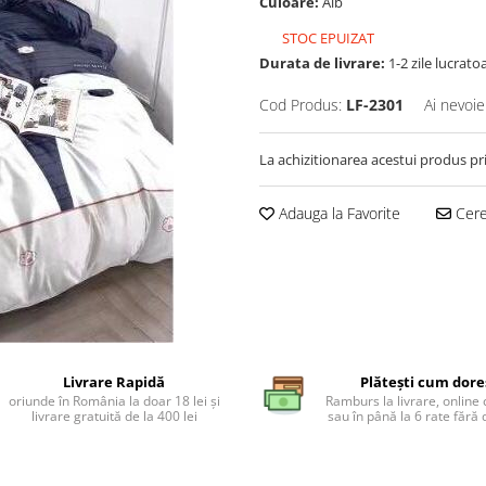
Culoare:
Alb
STOC EPUIZAT
Durata de livrare:
1-2 zile lucrato
Cod Produs:
LF-2301
Ai nevoie
La achizitionarea acestui produs pr
Adauga la Favorite
Cere 
Livrare Rapidă
Plătești cum dore
oriunde în România la doar 18 lei și
Ramburs la livrare, online 
livrare gratuită de la 400 lei
sau în până la 6 rate făr