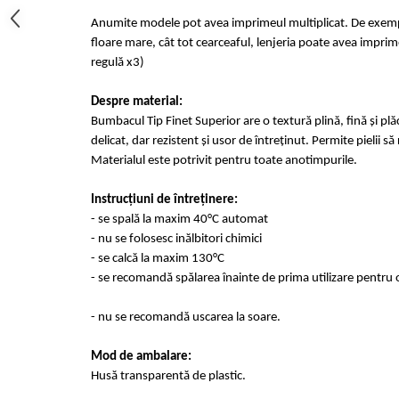
Anumite modele pot avea imprimeul multiplicat. De exempl
floare mare, cât tot cearceaful, lenjeria poate avea imprime
regulă x3)
Despre material:
Bumbacul Tip Finet Superior are o textură plină, fină și plă
delicat, dar rezistent și usor de întreținut. Permite pielii s
Materialul este potrivit pentru toate anotimpurile.
Instrucțiuni de întreținere:
- se spală la maxim 40°C automat
- nu se folosesc inălbitori chimici
- se calcă la maxim 130°C
- se recomandă spălarea înainte de prima utilizare pentru o
- nu se recomandă uscarea la soare.
Mod de ambalare:
Husă transparentă de plastic.