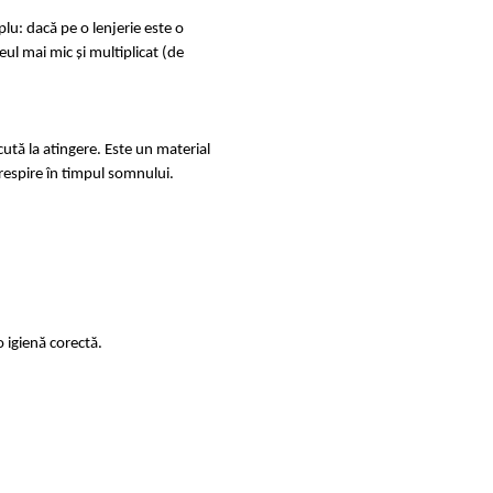
u: dacă pe o lenjerie este o
ul mai mic și multiplicat (de
cută la atingere. Este un material
ă respire în timpul somnului.
 igienă corectă.