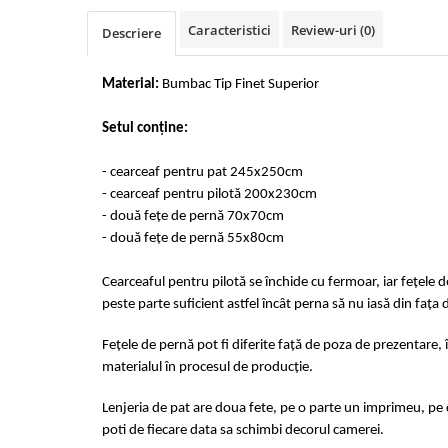
Cearceaf cu elastic 4 piese
Huse De Pat Tricotate 160x200cm
Caracteristici
Review-uri
(0)
Descriere
Cearceaf normal 6 piese
Huse De Pat Tricotate 180x200cm
Lenjerii Catifea
Huse Impermeabile
Material:
Bumbac Tip Finet Superior
Cearceaf cu elastic
Huse Impermeabile 160x200cm
Cearceaf normal
Huse Impermeabile 180x200cm
Setul conține:
Lenjerii Pufoase Fluffy/ Rabbit
- cearceaf pentru pat 245x250cm
Bumbac Neted Nesatinat
- cearceaf pentru pilotă 200x230cm
Bumbac 100% Poplin Hobby
- două fețe de pernă 70x70cm
- două fețe de pernă 55x80cm
Bumbac 100%
Lenjerii Satin Premium
Cearceaful pentru pilotă se închide cu fermoar, iar fețele 
Lenjerii Jacquard
peste parte suficient astfel încât perna să nu iasă din fața 
Lenjerii Matase
Fețele de pernă pot fi diferite față de poza de prezentare, 
Lenjerii Creponate
materialul în procesul de producție.
Lenjerii pentru PASTE
Lenjeria de pat are doua fete, pe o parte un imprimeu, pe c
Set Lenjerie + Draperii Pat Dublu
poti de fiecare data sa schimbi decorul camerei.