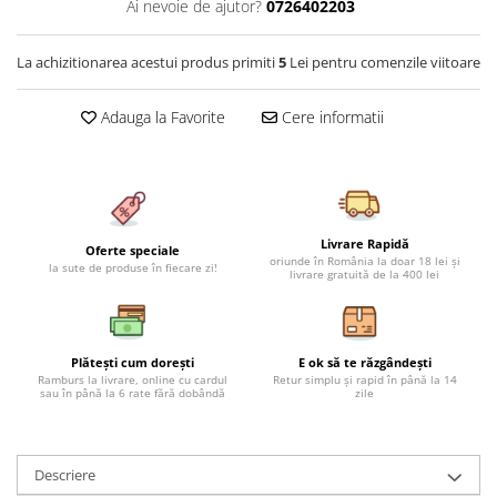
Ai nevoie de ajutor?
0726402203
Cearceaf cu elastic 4 piese
Huse De Pat Tricotate 160x200cm
Cearceaf normal 6 piese
Huse De Pat Tricotate 180x200cm
La achizitionarea acestui produs primiti
5
Lei pentru comenzile viitoare
Lenjerii Catifea
Huse Impermeabile
Cearceaf cu elastic
Huse Impermeabile 160x200cm
Adauga la Favorite
Cere informatii
Cearceaf normal
Huse Impermeabile 180x200cm
Lenjerii Pufoase Fluffy/ Rabbit
Bumbac Neted Nesatinat
Bumbac 100% Poplin Hobby
Livrare Rapidă
Oferte speciale
oriunde în România la doar 18 lei și
la sute de produse în fiecare zi!
Bumbac 100%
livrare gratuită de la 400 lei
Lenjerii Satin Premium
Lenjerii Jacquard
Plătești cum dorești
E ok să te răzgândești
Lenjerii Matase
Ramburs la livrare, online cu cardul
Retur simplu și rapid în până la 14
sau în până la 6 rate fără dobândă
zile
Lenjerii Creponate
Lenjerii pentru PASTE
Descriere
Set Lenjerie + Draperii Pat Dublu