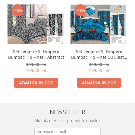
-46%
-43%
Set Lenjerie Si Draperii
Set Lenjerie Si Draperii
Bumbac Tip Finet - Abstract
Bumbac Tip Finet Cu Elastic
- Dansul Fluturilor
349,00 Lei
349,00 Lei
189,00 Lei
199,00 Lei
ADAUGA IN COS
ADAUGA IN COS
NEWSLETTER
Nu rata ofertele si promotiile noastre