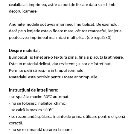
cealalta alt imprimeu, astfe ca poti de fiecare data sa schimbi
decorul camerei.
Anumite modele pot avea imprimeul multiplicat. De exemplu:
dacă pe o lenjerie este o floare mare, cât tot cearceaful, lenjeria
poate avea imprimeul mai mic și multiplicat (de regulă x3)
Despre material:
Bumbacul Tip Finet are o textură plină, fină și plăcută la atingere.
Este un material delicat, dar rezistent și usor de întreținut.
Permite pielii să respire în timpul somnului.
Materialul este potrivit pentru toate anotimpurile.
Instrucțiuni de întreținere:
- se spală la maxim 30°C automat
- nu se folosesc inălbitori chimici
- se calcă la maxim 130°C
- se recomandă spălarea înainte de prima utilizare pentru o igienă
corectă.
- nu se recomandă uscarea la soare.