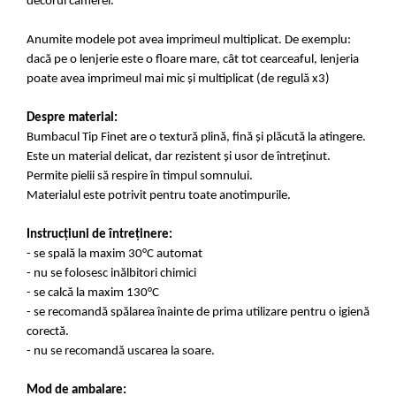
decorul camerei.
Anumite modele pot avea imprimeul multiplicat. De exemplu:
dacă pe o lenjerie este o floare mare, cât tot cearceaful, lenjeria
poate avea imprimeul mai mic și multiplicat (de regulă x3)
Despre material:
Bumbacul Tip Finet are o textură plină, fină și plăcută la atingere.
Este un material delicat, dar rezistent și usor de întreținut.
Permite pielii să respire în timpul somnului.
Materialul este potrivit pentru toate anotimpurile.
Instrucțiuni de întreținere:
- se spală la maxim 30°C automat
- nu se folosesc inălbitori chimici
- se calcă la maxim 130°C
- se recomandă spălarea înainte de prima utilizare pentru o igienă
corectă.
- nu se recomandă uscarea la soare.
Mod de ambalare: