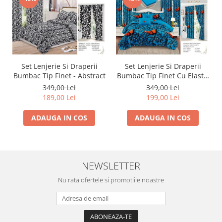
Set Lenjerie Si Draperii
Set Lenjerie Si Draperii
Bumbac Tip Finet - Abstract
Bumbac Tip Finet Cu Elastic
- Dansul Fluturilor
349,00 Lei
349,00 Lei
189,00 Lei
199,00 Lei
ADAUGA IN COS
ADAUGA IN COS
NEWSLETTER
Nu rata ofertele si promotiile noastre