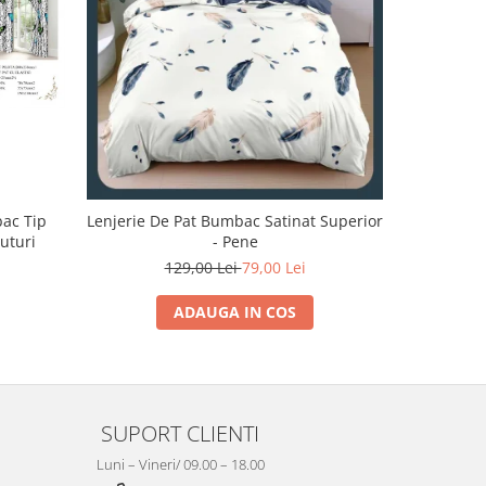
-32%
bac Tip
Lenjerie De Pat Bumbac Satinat Superior
Lenjerie 
luturi
- Pene
129,00 Lei
79,00 Lei
1
ADAUGA IN COS
SUPORT CLIENTI
Luni – Vineri/ 09.00 – 18.00