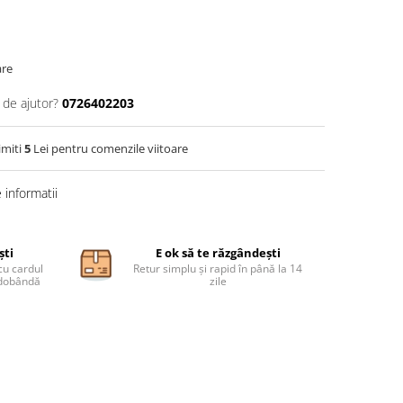
are
 de ajutor?
0726402203
imiti
5
Lei pentru comenzile viitoare
informatii
ști
E ok să te răzgândești
cu cardul
Retur simplu și rapid în până la 14
ă dobândă
zile