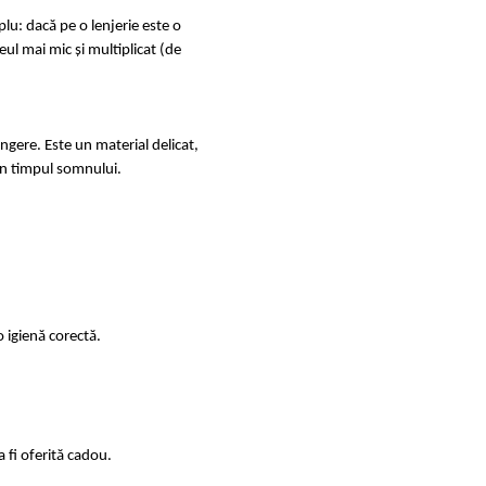
u: dacă pe o lenjerie este o
ul mai mic și multiplicat (de
ingere. Este un material delicat,
e în timpul somnului.
 igienă corectă.
 fi oferită cadou.