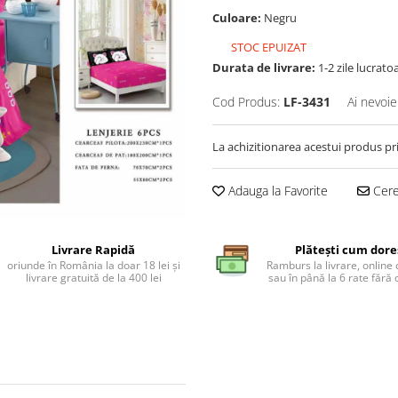
Culoare:
Negru
STOC EPUIZAT
Durata de livrare:
1-2 zile lucrato
Cod Produs:
LF-3431
Ai nevoie
La achizitionarea acestui produs pr
Adauga la Favorite
Cere 
Livrare Rapidă
Plătești cum dore
oriunde în România la doar 18 lei și
Ramburs la livrare, online 
livrare gratuită de la 400 lei
sau în până la 6 rate făr