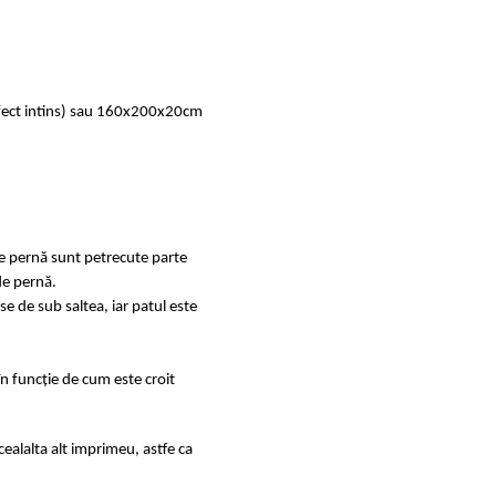
rfect intins) sau 160x200x20cm
de pernă sunt petrecute parte
de pernă.
se de sub saltea, iar patul este
în funcție de cum este croit
ealalta alt imprimeu, astfe ca