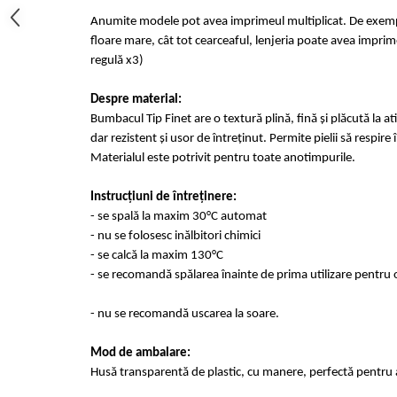
Anumite modele pot avea imprimeul multiplicat. De exempl
floare mare, cât tot cearceaful, lenjeria poate avea imprime
regulă x3)
Despre material:
Bumbacul Tip Finet are o textură plină, fină și plăcută la at
dar rezistent și usor de întreținut. Permite pielii să respir
Materialul este potrivit pentru toate anotimpurile.
Instrucțiuni de întreținere:
- se spală la maxim 30°C automat
- nu se folosesc inălbitori chimici
- se calcă la maxim 130°C
- se recomandă spălarea înainte de prima utilizare pentru o
- nu se recomandă uscarea la soare.
Mod de ambalare:
Husă transparentă de plastic, cu manere, perfectă pentru a