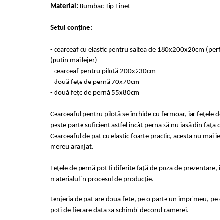
Cearceaf cu elastic 4 piese
Material:
Bumbac Tip Finet
Huse De Pat Tricotate 160x200cm
Cearceaf normal 6 piese
Huse De Pat Tricotate 180x200cm
Setul conține:
Lenjerii Catifea
Huse Impermeabile
Cearceaf cu elastic
Huse Impermeabile 160x200cm
- cearceaf cu elastic pentru saltea de 180x200x20cm (pe
Cearceaf normal
Huse Impermeabile 180x200cm
(putin mai lejer)
- cearceaf pentru pilotă 200x230cm
Lenjerii Pufoase Fluffy/ Rabbit
- două fețe de pernă 70x70cm
Bumbac Neted Nesatinat
- două fețe de pernă 55x80cm
Bumbac 100% Poplin Hobby
Cearceaful pentru pilotă se închide cu fermoar, iar fețele 
Bumbac 100%
peste parte suficient astfel încât perna să nu iasă din fața 
Lenjerii Satin Premium
Cearceaful de pat cu elastic foarte practic, acesta nu mai ie
mereu aranjat.
Lenjerii Jacquard
Lenjerii Matase
Fețele de pernă pot fi diferite față de poza de prezentare, 
Lenjerii Creponate
materialul în procesul de producție.
Lenjerii pentru PASTE
Lenjeria de pat are doua fete, pe o parte un imprimeu, pe c
Set Lenjerie + Draperii Pat Dublu
poti de fiecare data sa schimbi decorul camerei.