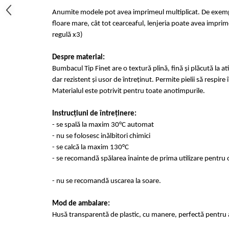
Anumite modele pot avea imprimeul multiplicat. De exempl
floare mare, cât tot cearceaful, lenjeria poate avea imprime
regulă x3)
Despre material:
Bumbacul Tip Finet are o textură plină, fină și plăcută la at
dar rezistent și usor de întreținut. Permite pielii să respir
Materialul este potrivit pentru toate anotimpurile.
Instrucțiuni de întreținere:
- se spală la maxim 30°C automat
- nu se folosesc inălbitori chimici
- se calcă la maxim 130°C
- se recomandă spălarea înainte de prima utilizare pentru o
- nu se recomandă uscarea la soare.
Mod de ambalare:
Husă transparentă de plastic, cu manere, perfectă pentru a