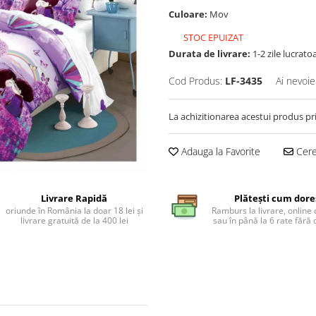
Culoare:
Mov
STOC EPUIZAT
Durata de livrare:
1-2 zile lucrato
Cod Produs:
LF-3435
Ai nevoie
La achizitionarea acestui produs pr
Adauga la Favorite
Cere 
Livrare Rapidă
Plătești cum dore
oriunde în România la doar 18 lei și
Ramburs la livrare, online 
livrare gratuită de la 400 lei
sau în până la 6 rate făr