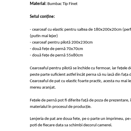
Cearceaf cu elastic 4 piese
Material:
Bumbac Tip Finet
Huse De Pat Tricotate 160x200cm
Cearceaf normal 6 piese
Huse De Pat Tricotate 180x200cm
Setul conține:
Lenjerii Catifea
Huse Impermeabile
Cearceaf cu elastic
Huse Impermeabile 160x200cm
- cearceaf cu elastic pentru saltea de 180x200x20cm (pe
Cearceaf normal
Huse Impermeabile 180x200cm
(putin mai lejer)
- cearceaf pentru pilotă 200x230cm
Lenjerii Pufoase Fluffy/ Rabbit
- două fețe de pernă 70x70cm
Bumbac Neted Nesatinat
- două fețe de pernă 55x80cm
Bumbac 100% Poplin Hobby
Cearceaful pentru pilotă se închide cu fermoar, iar fețele 
Bumbac 100%
peste parte suficient astfel încât perna să nu iasă din fața 
Lenjerii Satin Premium
Cearceaful de pat cu elastic foarte practic, acesta nu mai ie
mereu aranjat.
Lenjerii Jacquard
Lenjerii Matase
Fețele de pernă pot fi diferite față de poza de prezentare, 
Lenjerii Creponate
materialul în procesul de producție.
Lenjerii pentru PASTE
Lenjeria de pat are doua fete, pe o parte un imprimeu, pe c
Set Lenjerie + Draperii Pat Dublu
poti de fiecare data sa schimbi decorul camerei.