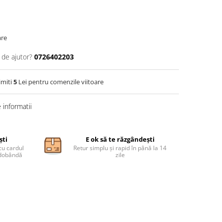
are
 de ajutor?
0726402203
imiti
5
Lei pentru comenzile viitoare
informatii
ști
E ok să te răzgândești
cu cardul
Retur simplu și rapid în până la 14
ă dobândă
zile