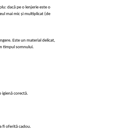
u: dacă pe o lenjerie este o
ul mai mic și multiplicat (de
ingere. Este un material delicat,
e în timpul somnului.
 igienă corectă.
 fi oferită cadou.