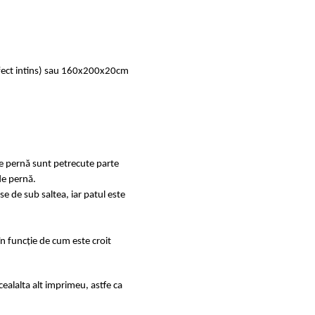
rfect intins) sau 160x200x20cm
de pernă sunt petrecute parte
de pernă.
se de sub saltea, iar patul este
în funcție de cum este croit
ealalta alt imprimeu, astfe ca