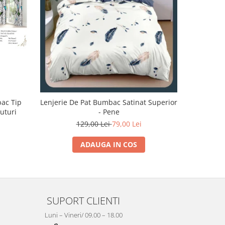
-32%
bac Tip
Lenjerie De Pat Bumbac Satinat Superior
Lenjerie 
luturi
- Pene
129,00 Lei
79,00 Lei
1
ADAUGA IN COS
SUPORT CLIENTI
Luni – Vineri/ 09.00 – 18.00