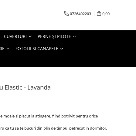
0726402203
0,00
CUVERTURI
PERNE ŞI PILOTE
IE
FOTOLII SI CANAPELE
u Elastic - Lavanda
 moale si placut la atingere, fiind potrivit pentru orice
u ca tu sa te bucuri din plin de timpul petrecut in dormitor.