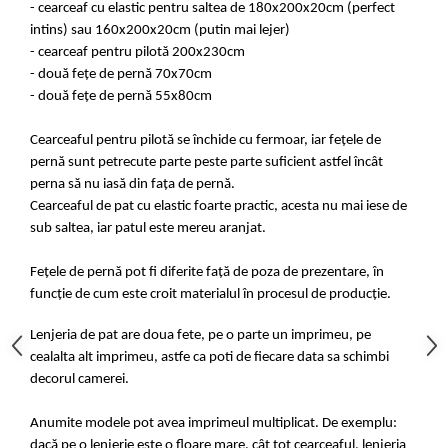
- cearceaf cu elastic pentru saltea de 180x200x20cm (perfect
intins) sau 160x200x20cm (putin mai lejer)
- cearceaf pentru pilotă 200x230cm
- două fețe de pernă 70x70cm
- două fețe de pernă 55x80cm
Cearceaful pentru pilotă se închide cu fermoar, iar fețele de
pernă sunt petrecute parte peste parte suficient astfel încât
perna să nu iasă din fața de pernă.
Cearceaful de pat cu elastic foarte practic, acesta nu mai iese de
sub saltea, iar patul este mereu aranjat.
Fețele de pernă pot fi diferite față de poza de prezentare, în
funcție de cum este croit materialul în procesul de producție.
Lenjeria de pat are doua fete, pe o parte un imprimeu, pe
cealalta alt imprimeu, astfe ca poti de fiecare data sa schimbi
decorul camerei.
Anumite modele pot avea imprimeul multiplicat. De exemplu:
dacă pe o lenjerie este o floare mare, cât tot cearceaful, lenjeria