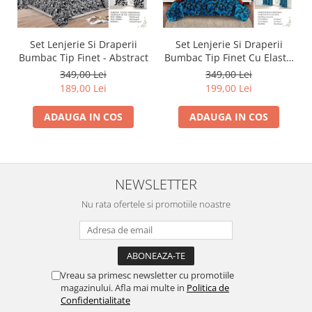
Set Lenjerie Si Draperii
Set Lenjerie Si Draperii
Bumbac Tip Finet - Abstract
Bumbac Tip Finet Cu Elastic
- Dansul Fluturilor
349,00 Lei
349,00 Lei
189,00 Lei
199,00 Lei
ADAUGA IN COS
ADAUGA IN COS
NEWSLETTER
Nu rata ofertele si promotiile noastre
Vreau sa primesc newsletter cu promotiile
magazinului. Afla mai multe in
Politica de
Confidentialitate