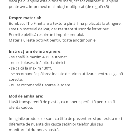
dacă pe o lenjerie este o floare mare, cât tot cearceaful, lenjeria
poate avea imprimeul mai mic și multiplicat (de regulă x3)
Despre material:
Bumbacul Tip Finet are o textură plină, fină și plăcută la atingere.
Este un material delicat, dar rezistent și usor de întreținut.
Permite pielii să respire în timpul somnului.
Materialul este potrivit pentru toate anotimpurile.
Instrucțiuni de întreținere:
- se spală la maxim 40°C automat
- nu se folosesc inălbitori chimici
- se calcă la maxim 130°C
- se recomandă spălarea înainte de prima utilizare pentru o igienă
corectă.
- nu se recomandă uscarea la soare.
Mod de ambalare:
Husă transparentă de plastic, cu manere, perfectă pentru a fi
oferită cadou.
Imaginile produselor sunt cu titlu de prezentare și pot exista mici
diferențe de nuanță din cauza setărilor telefonului sau
monitorului dumneavoastră.