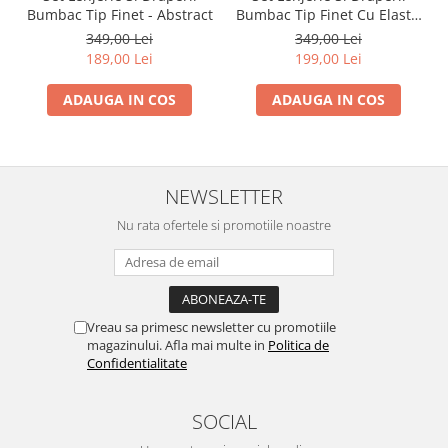
Bumbac Tip Finet - Abstract
Bumbac Tip Finet Cu Elastic
- Dansul Fluturilor
349,00 Lei
349,00 Lei
189,00 Lei
199,00 Lei
ADAUGA IN COS
ADAUGA IN COS
NEWSLETTER
Nu rata ofertele si promotiile noastre
Vreau sa primesc newsletter cu promotiile
magazinului. Afla mai multe in
Politica de
Confidentialitate
SOCIAL