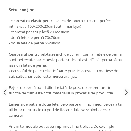
Setul conține:
- cearceaf cu elastic pentru saltea de 180x200x20cm (perfect
intins) sau 160x200x20cm (putin mai lejer)
- cearceaf pentru pilotă 200x230cm
- două fețe de pernă 70x70cm
- două fețe de pernă 55x80cm
Cearceaful pentru pilotă se închide cu fermoar, iar fețele de pernă
sunt petrecute parte peste parte suficient astfel încât perna să nu
iasă din fața de pernă.
Cearceaful de pat cu elastic foarte practic, acesta nu mai iese de
sub saltea, iar patul este mereu aranjat.
Fețele de pernă pot fi diferite față de poza de prezentare, în
funcție de cum este croit materialul în procesul de producție.
Lenjeria de pat are doua fete, pe o parte un imprimeu, pe cealalta
alt imprimeu, astfe ca poti de fiecare data sa schimbi decorul
camerei.
Anumite modele pot avea imprimeul multiplicat. De exemplu: