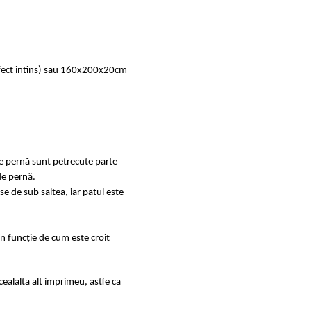
rfect intins) sau 160x200x20cm
de pernă sunt petrecute parte
de pernă.
se de sub saltea, iar patul este
în funcție de cum este croit
ealalta alt imprimeu, astfe ca