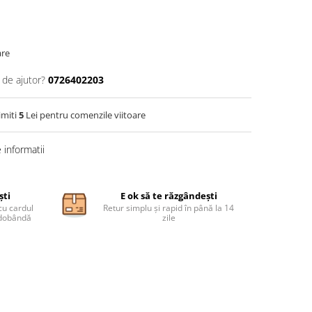
are
 de ajutor?
0726402203
imiti
5
Lei pentru comenzile viitoare
informatii
ști
E ok să te răzgândești
cu cardul
Retur simplu și rapid în până la 14
ă dobândă
zile