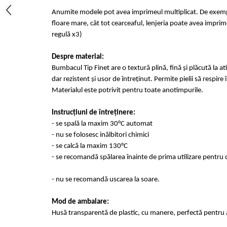
Anumite modele pot avea imprimeul multiplicat. De exempl
floare mare, cât tot cearceaful, lenjeria poate avea imprime
regulă x3)
Despre material:
Bumbacul Tip Finet are o textură plină, fină și plăcută la at
dar rezistent și usor de întreținut. Permite pielii să respir
Materialul este potrivit pentru toate anotimpurile.
Instrucțiuni de întreținere:
- se spală la maxim 30°C automat
- nu se folosesc inălbitori chimici
- se calcă la maxim 130°C
- se recomandă spălarea înainte de prima utilizare pentru o
- nu se recomandă uscarea la soare.
Mod de ambalare:
Husă transparentă de plastic, cu manere, perfectă pentru a