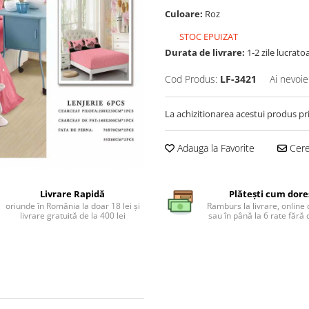
Culoare:
Roz
STOC EPUIZAT
Durata de livrare:
1-2 zile lucrato
Cod Produs:
LF-3421
Ai nevoie
La achizitionarea acestui produs pr
Adauga la Favorite
Cere 
Livrare Rapidă
Plătești cum dore
oriunde în România la doar 18 lei și
Ramburs la livrare, online 
livrare gratuită de la 400 lei
sau în până la 6 rate făr