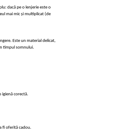
u: dacă pe o lenjerie este o
ul mai mic și multiplicat (de
ingere. Este un material delicat,
e în timpul somnului.
 igienă corectă.
 fi oferită cadou.