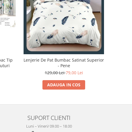
-32%
bac Tip
Lenjerie De Pat Bumbac Satinat Superior
Lenjerie 
luturi
- Pene
129,00 Lei
79,00 Lei
1
ADAUGA IN COS
SUPORT CLIENTI
Luni – Vineri/ 09.00 – 18.00