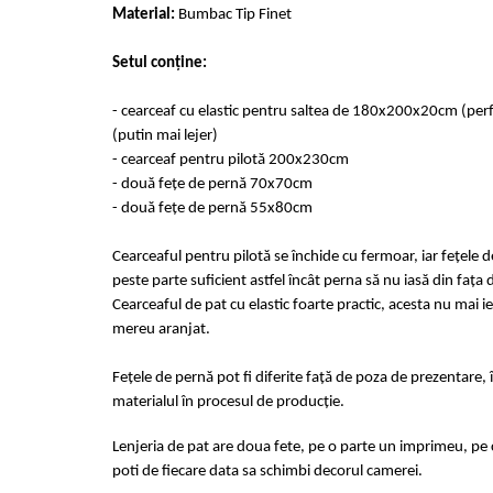
Cearceaf cu elastic 4 piese
Material:
Bumbac Tip Finet
Huse De Pat Tricotate 160x200cm
Cearceaf normal 6 piese
Huse De Pat Tricotate 180x200cm
Setul conține:
Lenjerii Catifea
Huse Impermeabile
Cearceaf cu elastic
Huse Impermeabile 160x200cm
- cearceaf cu elastic pentru saltea de 180x200x20cm (pe
Cearceaf normal
Huse Impermeabile 180x200cm
(putin mai lejer)
- cearceaf pentru pilotă 200x230cm
Lenjerii Pufoase Fluffy/ Rabbit
- două fețe de pernă 70x70cm
Bumbac Neted Nesatinat
- două fețe de pernă 55x80cm
Bumbac 100% Poplin Hobby
Cearceaful pentru pilotă se închide cu fermoar, iar fețele 
Bumbac 100%
peste parte suficient astfel încât perna să nu iasă din fața 
Lenjerii Satin Premium
Cearceaful de pat cu elastic foarte practic, acesta nu mai ie
mereu aranjat.
Lenjerii Jacquard
Lenjerii Matase
Fețele de pernă pot fi diferite față de poza de prezentare, 
Lenjerii Creponate
materialul în procesul de producție.
Lenjerii pentru PASTE
Lenjeria de pat are doua fete, pe o parte un imprimeu, pe c
Set Lenjerie + Draperii Pat Dublu
poti de fiecare data sa schimbi decorul camerei.