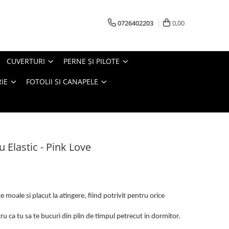
0726402203
0,00
CUVERTURI
PERNE ŞI PILOTE
IE
FOTOLII SI CANAPELE
u Elastic - Pink Love
 moale si placut la atingere, fiind potrivit pentru orice
u ca tu sa te bucuri din plin de timpul petrecut in dormitor.