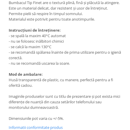
Bumbacul Tip Finet are o textură plină, fină și plăcută la atingere.
Este un material delicat, dar rezistent și usor de întreținut.
Permite pielii să respire în timpul somnului.
Materialul este potrivit pentru toate anotimpurile.
Instrucțiuni de întreținere:
- se spală la maxim 40°C automat
- nu se folosesc inălbitori chimici
- se calcă la maxim 130°C
- se recomandă spălarea înainte de prima utilizare pentru o igienă
corectă.
- nu se recomandă uscarea la soare.
Mod de ambalare:
Husă transparentă de plastic, cu manere, perfectă pentru a fi
oferită cadou.
Imaginile produselor sunt cu titlu de prezentare și pot exista mici
diferențe de nuanță din cauza setărilor telefonului sau
monitorului dumneavoastră.
Dimensiunile pot varia cu +/-5%.
Informatii conformitate produs