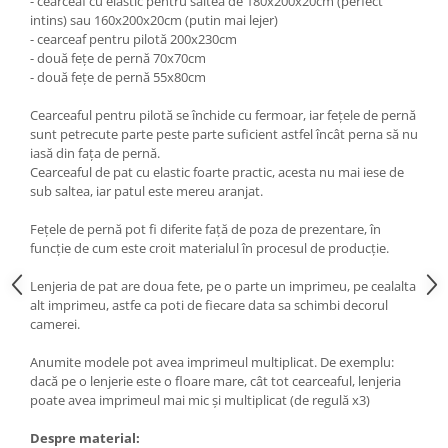
- cearceaf cu elastic pentru saltea de 180x200x20cm (perfect
intins) sau 160x200x20cm (putin mai lejer)
- cearceaf pentru pilotă 200x230cm
- două fețe de pernă 70x70cm
- două fețe de pernă 55x80cm
Cearceaful pentru pilotă se închide cu fermoar, iar fețele de pernă
sunt petrecute parte peste parte suficient astfel încât perna să nu
iasă din fața de pernă.
Cearceaful de pat cu elastic foarte practic, acesta nu mai iese de
sub saltea, iar patul este mereu aranjat.
Fețele de pernă pot fi diferite față de poza de prezentare, în
funcție de cum este croit materialul în procesul de producție.
Lenjeria de pat are doua fete, pe o parte un imprimeu, pe cealalta
alt imprimeu, astfe ca poti de fiecare data sa schimbi decorul
camerei.
Anumite modele pot avea imprimeul multiplicat. De exemplu:
dacă pe o lenjerie este o floare mare, cât tot cearceaful, lenjeria
poate avea imprimeul mai mic și multiplicat (de regulă x3)
Despre material: