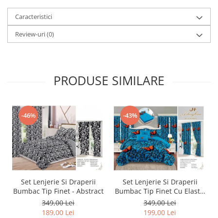
Caracteristici
Review-uri
(0)
PRODUSE SIMILARE
-46%
-43%
Set Lenjerie Si Draperii
Set Lenjerie Si Draperii
Bumbac Tip Finet - Abstract
Bumbac Tip Finet Cu Elastic
- Dansul Fluturilor
349,00 Lei
349,00 Lei
189,00 Lei
199,00 Lei