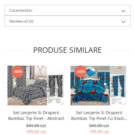
Caracteristici
Review-uri
(0)
PRODUSE SIMILARE
-46%
-43%
Set Lenjerie Si Draperii
Set Lenjerie Si Draperii
Bumbac Tip Finet - Abstract
Bumbac Tip Finet Cu Elastic
- Dansul Fluturilor
349,00 Lei
349,00 Lei
189,00 Lei
199,00 Lei