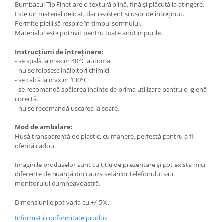
Bumbacul Tip Finet are o textură plină, fină și plăcută la atingere.
Este un material delicat, dar rezistent și usor de întreținut.
Permite pielii să respire în timpul somnului.
Materialul este potrivit pentru toate anotimpurile.
Instrucțiuni de întreținere:
- se spală la maxim 40°C automat
- nu se folosesc inălbitori chimici
- se calcă la maxim 130°C
- se recomandă spălarea înainte de prima utilizare pentru o igienă
corectă.
- nu se recomandă uscarea la soare.
Mod de ambalare:
Husă transparentă de plastic, cu manere, perfectă pentru a fi
oferită cadou.
Imaginile produselor sunt cu titlu de prezentare și pot exista mici
diferențe de nuanță din cauza setărilor telefonului sau
monitorului dumneavoastră.
Dimensiunile pot varia cu +/-5%.
Informatii conformitate produs