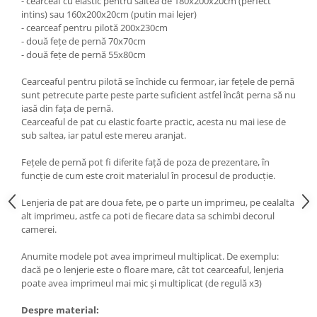
- cearceaf cu elastic pentru saltea de 180x200x20cm (perfect
intins) sau 160x200x20cm (putin mai lejer)
- cearceaf pentru pilotă 200x230cm
- două fețe de pernă 70x70cm
- două fețe de pernă 55x80cm
Cearceaful pentru pilotă se închide cu fermoar, iar fețele de pernă
sunt petrecute parte peste parte suficient astfel încât perna să nu
iasă din fața de pernă.
Cearceaful de pat cu elastic foarte practic, acesta nu mai iese de
sub saltea, iar patul este mereu aranjat.
Fețele de pernă pot fi diferite față de poza de prezentare, în
funcție de cum este croit materialul în procesul de producție.
Lenjeria de pat are doua fete, pe o parte un imprimeu, pe cealalta
alt imprimeu, astfe ca poti de fiecare data sa schimbi decorul
camerei.
Anumite modele pot avea imprimeul multiplicat. De exemplu:
dacă pe o lenjerie este o floare mare, cât tot cearceaful, lenjeria
poate avea imprimeul mai mic și multiplicat (de regulă x3)
Despre material: