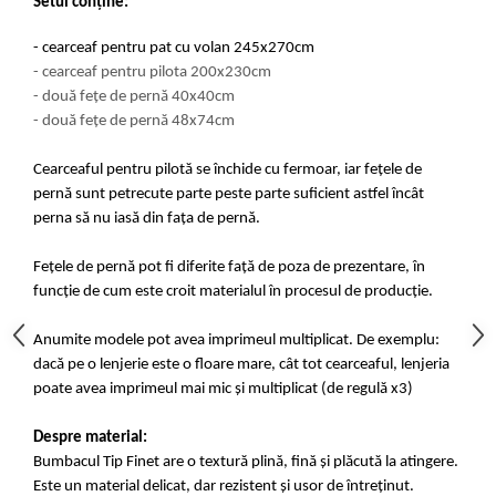
Setul conține:
- cearceaf pentru pat cu volan 245x270cm
- cearceaf pentru pilota 200x230cm
- două fețe de pernă 40x40cm
- două fețe de pernă 48x74cm
Cearceaful pentru pilotă se închide cu fermoar, iar fețele de
pernă sunt petrecute parte peste parte suficient astfel încât
perna să nu iasă din fața de pernă.
Fețele de pernă pot fi diferite față de poza de prezentare, în
funcție de cum este croit materialul în procesul de producție.
Anumite modele pot avea imprimeul multiplicat. De exemplu:
dacă pe o lenjerie este o floare mare, cât tot cearceaful, lenjeria
poate avea imprimeul mai mic și multiplicat (de regulă x3)
Despre material:
Bumbacul Tip Finet are o textură plină, fină și plăcută la atingere.
Este un material delicat, dar rezistent și usor de întreținut.