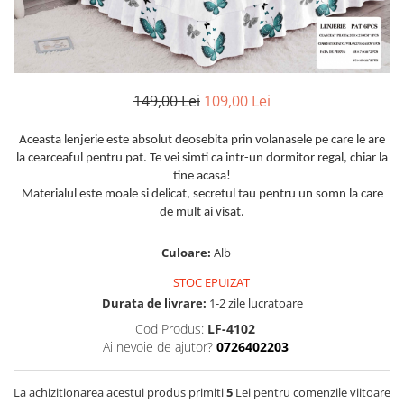
Huse De Pat Damasc
Lenjerii Bumbac 100% - 1 Persoana
Persoana
Cearceaf cu elastic
Huse De Pat Damasc - 140x200cm
Paturi Cocolino Pentru Copii
Bumbac Tip Finet 5D In Relief - 1
Cearceaf normal
Huse De Pat Damasc - 160x200cm
Persoana
Bumbac Satinat Superior
Huse De Pat Damasc - 180x200cm
Cearceaf cu elastic 4 piese
149,00 Lei
109,00 Lei
Cearceaf cu elastic
Huse De Pat Jersey Reiat
Cearceaf normal 4 piese
Cearceaf normal
Cearceaf Pat + Fețe De Pernă
Set Lenjerie + Draperii 1 Persoana
Aceasta lenjerie este absolut deosebita prin volanasele pe care le are
Bumbac Satinat 3D
Huse De Pat Catifea / Topper
la cearceaful pentru pat. Te vei simti ca intr-un dormitor regal, chiar la
Cearceaf cu elastic 4 piese
tine acasa!
Huse De Pat Catifea / Topper -
Materialul este moale si delicat, secretul tau pentru un somn la care
Cearceaf normal 4 piese
140x200cm
de mult ai visat.
Cearceaf normal 6 piese
Huse De Pat Catifea / Topper -
Bumbac Tip Damasc
160x200cm
Culoare:
Alb
Huse De Pat Catifea / Topper -
Cearceaf normal 4 piese
STOC EPUIZAT
180x200cm
Cearceaf cu elastic 4 piese
Durata de livrare:
1-2 zile lucratoare
Huse Din Frotir
Cearceaf normal 6 piese
Cod Produs:
LF-4102
Huse De Pat Cocolino
Cearceaf cu elastic 6 piese
Ai nevoie de ajutor?
0726402203
Lenjerii De Pat Cocolino
Huse De Pat Cocolino Tricotate
La achizitionarea acestui produs primiti
5
Lei pentru comenzile viitoare
Cearceaf normal 4 piese
Huse De Pat Tricotate 140x200cm