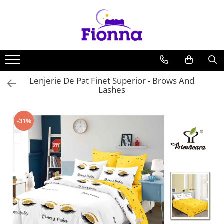
LENJERII DE PAT
LENJERII 1 PERSOANA
PRODUSE PENTRU COPII
HUSE DE PAT CU ELASTIC
PĂTURI
CUVERTURI
PERNE ŞI PILOTE
HUSE CANAPELE & SCAUNE
COVOARE
DRAPERII
PRODUSE PENTRU BAIE
PRODUSE PENTRU BUCĂTĂRIE
FOTOLII SI CANAPELE
PRODUSE PENTRU PASTE
Bumbac Tip Finet
Lenjerii Bumbac Tip Finet - 1
Lenjerii Pentru Copii - 1 persoana
Huse De Pat Blana Artificiala
Paturi Cocolino Subtiri
Cuverturi 1 Persoana
Perne
Huse Canapele
Covoare Baie/ Bucatarie
Set Draperii
Prosoape Pentru Baie
Fete De Masa
Fotolii
Pernute Decorative Pentru Paste
Persoana
Rabbit - Iepure
Cearceaf cu elastic
Cu imprimeu
Paturi Cocolino Grosime Medie
Cuverturi 3 Piese
Pernuțe decorative
Huse Canapele Bumbac + Elastan
Covoare Pentru Copii
Set Lenjerie + Draperii 1 Pers
Prosoape Bucatarie
Cearceaf cu elastic
Huse De Pat Bumbac 100%
Lenjerie De Pat Finet Superior - Brows And
Cearceaf normal
Cu personaje
Huse Canapele Catifea
Paturi Cocolino Cu Blanita
Cuverturi 4 Piese
Pilote
Cearceaf cu elastic
Lashes
Ranforce
Cearceaf normal
Bumbac Tip Finet Cu Elastic
Lenjerii Pentru Copii - Pat Dublu
Huse Canapele Creponate
Cearceaf normal
Paturi Cocolino Premium
Cuverturi 5 Piese
Fețe de pernă
Huse De Pat Finet
Lenjerii Bumbac Satinat - 1
Huse Cocolino
Bumbac Tip Finet Premium
Cearceaf cu elastic
Set Lenjerie + Draperii Pat Dublu
Persoana
Paturi Cocolino Pentru Copii
Cuverturi Premium
Huse De Pat Finet 90x200cm
Huse Scaune
-31%
Cearceaf normal
Cearceaf cu elastic
Cearceaf cu elastic
Cearceaf cu elastic
Cuverturi Catifea
Huse De Pat Finet 140x200cm
Lenjerii Cocolino 1 Persoana
Huse Scaune Bumbac + Elastan
Cearceaf normal
Cearceaf normal
Cearceaf normal
Huse De Pat Finet 160x200cm
Huse Scaune Catifea
Bumbac Tip Finet 5D In Relief
Lenjerii Cocolino - Pat Dublu
Lenjerii Bumbac Tip Damasc - 1
Huse De Pat Finet 160x200cm - 5D
Huse Scaune Creponate
Persoana
Cearceaf cu elastic 4 piese
Huse De Pat Pentru Copii
Huse De Pat Finet 180x200cm
Cearceaf cu elastic 6 piese
Cearceaf cu elastic
Cuverturi Pentru Copii
Huse De Pat Bumbac Satinat
Cearceaf normal 6 piese
Cearceaf normal
Covoare Pentru Copii
Huse De Pat BS 160x200cm
Bumbac Tip Finet Cu Volanase
Lenjerii Cocolino - 1 Persoană
Huse De Pat BS 180x200cm
Lenjerii Si Paturi Pentru Bebelusi
Lenjerii Din Finet Pliuri
Lenjerie Bumbac 100% - 1