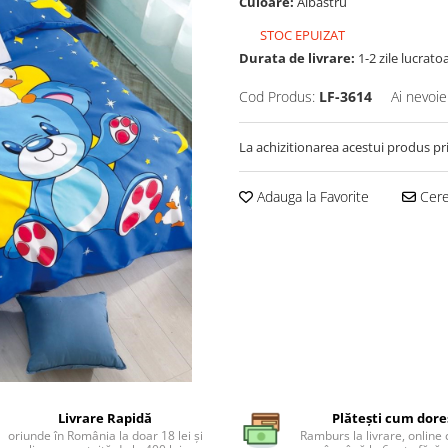
Culoare:
Albastru
STOC EPUIZAT
Durata de livrare:
1-2 zile lucrato
Cod Produs:
LF-3614
Ai nevoie
La achizitionarea acestui produs pr
Adauga la Favorite
Cere 
Livrare Rapidă
Plătești cum dore
oriunde în România la doar 18 lei și
Ramburs la livrare, online 