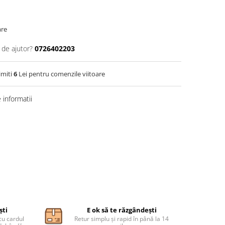
are
 de ajutor?
0726402203
imiti
6
Lei pentru comenzile viitoare
informatii
ști
E ok să te răzgândești
cu cardul
Retur simplu și rapid în până la 14