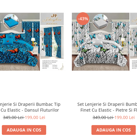
-43%
enjerie Si Draperii Bumbac Tip
Set Lenjerie Si Draperii Bum
 Cu Elastic - Dansul Fluturilor
Finet Cu Elastic - Pietre Si F
349,00 Lei
199,00 Lei
349,00 Lei
199,00 Lei
ADAUGA IN COS
ADAUGA IN COS