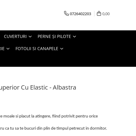
0726402203
0,00
CUVERTURI
PERNE ŞI PILOTE
IE
FOTOLII SI CANAPELE
uperior Cu Elastic - Albastra
 moale si placut la atingere, fiind potrivit pentru orice
u ca tu sa te bucuri din plin de timpul petrecut in dormitor.