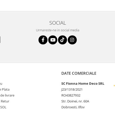
SOCIAL
Urmareste-ne in social media
DATE COMERCIALE
eu
SC Fionna Home Deco SRL
 Plata
J23/1318/2021
 de livrare
RO43827932
e Retur
Str. Doinei, nr. 60A
 SOL
Dobroesti, Ilfov