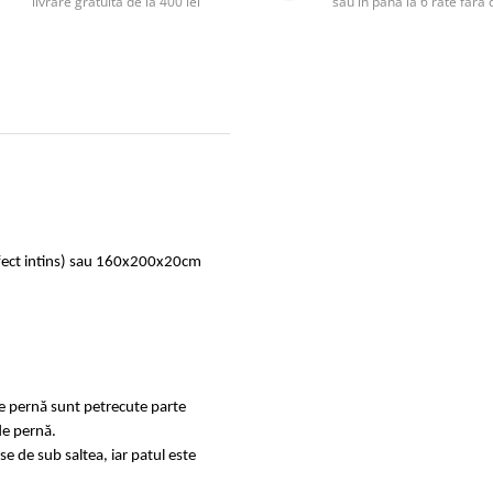
livrare gratuită de la 400 lei
sau în până la 6 rate făr
rfect intins) sau 160x200x20cm
de pernă sunt petrecute parte
de pernă.
se de sub saltea, iar patul este