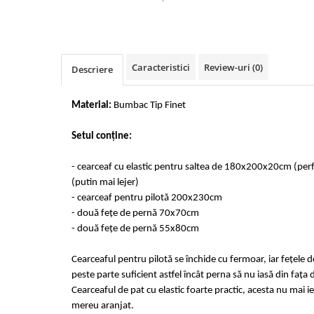
Cearceaf cu elastic 4 piese
Huse De Pat Tricotate 160x200cm
Cearceaf normal 6 piese
Huse De Pat Tricotate 180x200cm
Lenjerii Catifea
Huse Impermeabile
Caracteristici
Review-uri
(0)
Cearceaf cu elastic
Huse Impermeabile 160x200cm
Descriere
Cearceaf normal
Huse Impermeabile 180x200cm
Lenjerii Pufoase Fluffy/ Rabbit
Material:
Bumbac Tip Finet
Bumbac Neted Nesatinat
Setul conține:
Bumbac 100% Poplin Hobby
- cearceaf cu elastic pentru saltea de 180x200x20cm (pe
Bumbac 100%
(putin mai lejer)
Lenjerii Satin Premium
- cearceaf pentru pilotă 200x230cm
Lenjerii Jacquard
- două fețe de pernă 70x70cm
- două fețe de pernă 55x80cm
Lenjerii Matase
Lenjerii Creponate
Cearceaful pentru pilotă se închide cu fermoar, iar fețele 
peste parte suficient astfel încât perna să nu iasă din fața 
Lenjerii pentru PASTE
Cearceaful de pat cu elastic foarte practic, acesta nu mai ie
Set Lenjerie + Draperii Pat Dublu
mereu aranjat.