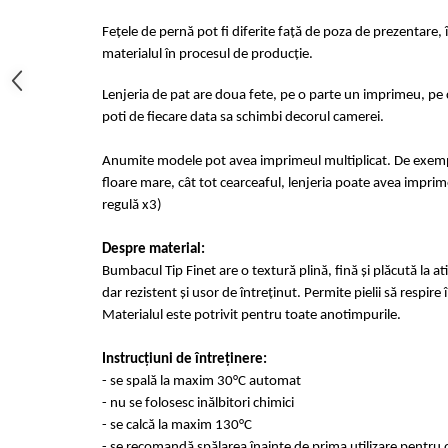
Fețele de pernă pot fi diferite față de poza de prezentare, 
materialul în procesul de producție.
Lenjeria de pat are doua fete, pe o parte un imprimeu, pe c
poti de fiecare data sa schimbi decorul camerei.
Anumite modele pot avea imprimeul multiplicat. De exempl
floare mare, cât tot cearceaful, lenjeria poate avea imprime
regulă x3)
Despre material:
Bumbacul Tip Finet are o textură plină, fină și plăcută la at
dar rezistent și usor de întreținut. Permite pielii să respir
Materialul este potrivit pentru toate anotimpurile.
Instrucțiuni de întreținere:
- se spală la maxim 30°C automat
- nu se folosesc inălbitori chimici
- se calcă la maxim 130°C
- se recomandă spălarea înainte de prima utilizare pentru o