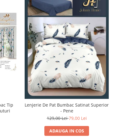
-32%
bac Tip
Lenjerie De Pat Bumbac Satinat Superior
Lenjerie 
luturi
- Pene
129,00 Lei
79,00 Lei
1
ADAUGA IN COS