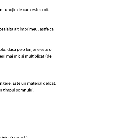
în funcție de cum este croit
ealalta alt imprimeu, astfe ca
u: dacă pe o lenjerie este o
ul mai mic și multiplicat (de
ingere. Este un material delicat,
e în timpul somnului.
 igienă corectă.