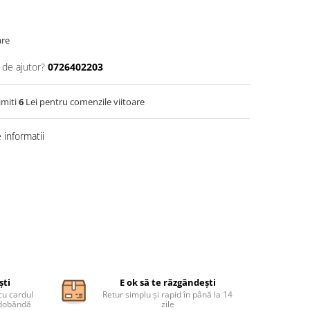
are
 de ajutor?
0726402203
imiti
6
Lei pentru comenzile viitoare
informatii
ști
E ok să te răzgândești
cu cardul
Retur simplu și rapid în până la 14
ă dobândă
zile