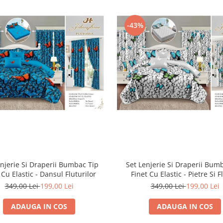
-43%
enjerie Si Draperii Bumbac Tip
Set Lenjerie Si Draperii Bum
 Cu Elastic - Dansul Fluturilor
Finet Cu Elastic - Pietre Si F
349,00 Lei
199,00 Lei
349,00 Lei
199,00 Lei
ADAUGA IN COS
ADAUGA IN COS