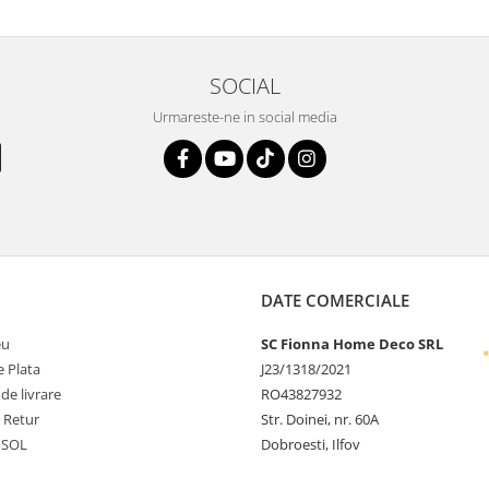
SOCIAL
Urmareste-ne in social media
DATE COMERCIALE
eu
SC Fionna Home Deco SRL
 Plata
J23/1318/2021
 de livrare
RO43827932
e Retur
Str. Doinei, nr. 60A
 SOL
Dobroesti, Ilfov