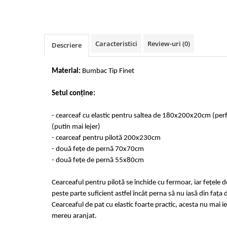
Cearceaf cu elastic 4 piese
Huse De Pat Tricotate 160x200cm
Cearceaf normal 6 piese
Huse De Pat Tricotate 180x200cm
Lenjerii Catifea
Huse Impermeabile
Caracteristici
Review-uri
(0)
Descriere
Cearceaf cu elastic
Huse Impermeabile 160x200cm
Cearceaf normal
Huse Impermeabile 180x200cm
Material:
Bumbac Tip Finet
Lenjerii Pufoase Fluffy/ Rabbit
Bumbac Neted Nesatinat
Setul conține:
Bumbac 100% Poplin Hobby
- cearceaf cu elastic pentru saltea de 180x200x20cm (pe
Bumbac 100%
(putin mai lejer)
Lenjerii Satin Premium
- cearceaf pentru pilotă 200x230cm
- două fețe de pernă 70x70cm
Lenjerii Jacquard
- două fețe de pernă 55x80cm
Lenjerii Matase
Cearceaful pentru pilotă se închide cu fermoar, iar fețele 
Lenjerii Creponate
peste parte suficient astfel încât perna să nu iasă din fața 
Lenjerii pentru PASTE
Cearceaful de pat cu elastic foarte practic, acesta nu mai ie
mereu aranjat.
Set Lenjerie + Draperii Pat Dublu