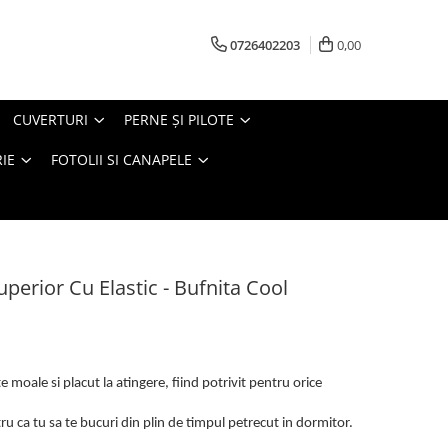
0726402203
0,00
CUVERTURI
PERNE ŞI PILOTE
IE
FOTOLII SI CANAPELE
uperior Cu Elastic - Bufnita Cool
 moale si placut la atingere, fiind potrivit pentru orice
u ca tu sa te bucuri din plin de timpul petrecut in dormitor.