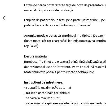
Fețele de pernă pot fi diferite față de poza de prezentare, 
materialul în procesul de producție.
Lenjeria de pat are doua fete, pe o parte un imprimeu, pe c
poti de fiecare data sa schimbi decorul camerei.
Anumite modele pot avea imprimeul multiplicat. De exempl
floare mare, cât tot cearceaful, lenjeria poate avea imprime
regulă x3)
Despre material:
Bumbacul Tip Finet are o textură plină, fină și plăcută la at
dar rezistent și usor de întreținut. Permite pielii să respir
Materialul este potrivit pentru toate anotimpurile.
Instrucțiuni de întreținere:
- se spală la maxim 30°C automat
- nu se folosesc inălbitori chimici
- se calcă la maxim 130°C
- se recomandă spălarea înainte de prima utilizare pentru o