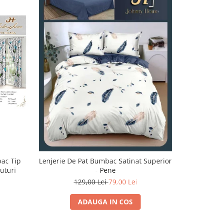
-32%
bac Tip
Lenjerie De Pat Bumbac Satinat Superior
Lenjerie 
luturi
- Pene
129,00 Lei
79,00 Lei
1
ADAUGA IN COS