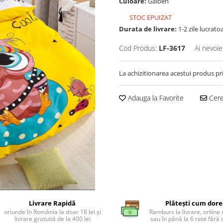
Culoare:
Galben
STOC EPUIZAT
Durata de livrare:
1-2 zile lucrato
Cod Produs:
LF-3617
Ai nevoie
La achizitionarea acestui produs pr
Adauga la Favorite
Cere 
Livrare Rapidă
Plătești cum dore
oriunde în România la doar 18 lei și
Ramburs la livrare, online 
livrare gratuită de la 400 lei
sau în până la 6 rate făr