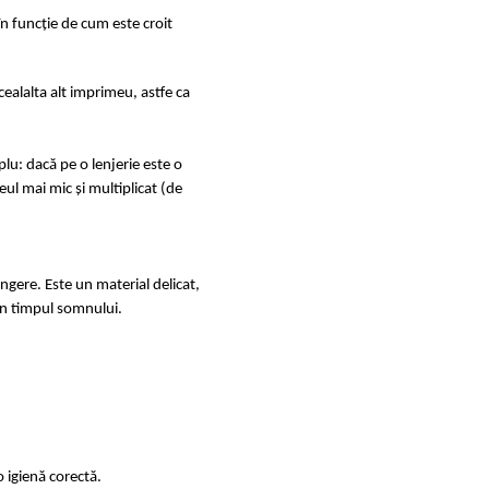
în funcție de cum este croit
ealalta alt imprimeu, astfe ca
u: dacă pe o lenjerie este o
ul mai mic și multiplicat (de
ingere. Este un material delicat,
e în timpul somnului.
 igienă corectă.