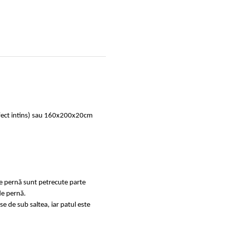
rfect intins) sau 160x200x20cm
de pernă sunt petrecute parte
de pernă.
se de sub saltea, iar patul este