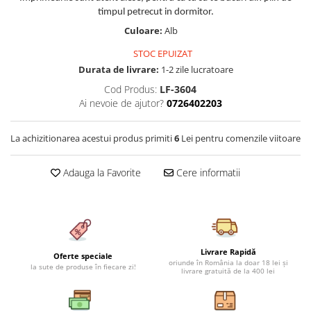
Cearceaf cu elastic 4 piese
Huse De Pat Tricotate 160x200cm
timpul petrecut in dormitor.
Cearceaf normal 6 piese
Huse De Pat Tricotate 180x200cm
Culoare:
Alb
Lenjerii Catifea
Huse Impermeabile
STOC EPUIZAT
Cearceaf cu elastic
Huse Impermeabile 160x200cm
Durata de livrare:
1-2 zile lucratoare
Cearceaf normal
Huse Impermeabile 180x200cm
Cod Produs:
LF-3604
Ai nevoie de ajutor?
0726402203
Lenjerii Pufoase Fluffy/ Rabbit
Bumbac Neted Nesatinat
La achizitionarea acestui produs primiti
6
Lei pentru comenzile viitoare
Bumbac 100% Poplin Hobby
Bumbac 100%
Adauga la Favorite
Cere informatii
Lenjerii Satin Premium
Lenjerii Jacquard
Lenjerii Matase
Livrare Rapidă
Lenjerii Creponate
Oferte speciale
oriunde în România la doar 18 lei și
la sute de produse în fiecare zi!
livrare gratuită de la 400 lei
Lenjerii pentru PASTE
Set Lenjerie + Draperii Pat Dublu