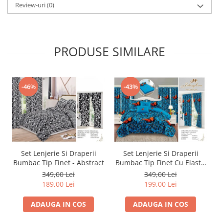
Review-uri
(0)
PRODUSE SIMILARE
-46%
-43%
Set Lenjerie Si Draperii
Set Lenjerie Si Draperii
Bumbac Tip Finet - Abstract
Bumbac Tip Finet Cu Elastic
- Dansul Fluturilor
349,00 Lei
349,00 Lei
189,00 Lei
199,00 Lei
ADAUGA IN COS
ADAUGA IN COS