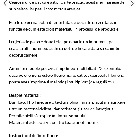
Cearceaful de pat cu elastic foarte practic, acesta nu mai iese de
sub saltea, iar patul este mereu aranjat.
Fețele de pernă pot fi diferite față de poza de prezentare, în
funcție de cum este croit materialul în procesul de producție.
Lenjeria de pat are doua fete, pe o parte un imprimeu, pe
cealalta alt imprimeu, astfe ca poti de fiecare data sa schimbi
decorul camerei.
Anumite modele pot avea imprimeul multiplicat. De exemplu:
dacă pe o lenjerie este o floare mare, cât tot cearceaful, lenjeria
poate avea imprimeul mai mic și multiplicat (de regulă x3)
Despre material:
Bumbacul Tip Finet are o textură plină, fină și plăcută la atingere.
Este un material delicat, dar rezistent și usor de întreținut.
Permite pielii să respire în timpul somnului.
Materialul este potrivit pentru toate anotimpurile.
Instrucțiuni de întreținere: