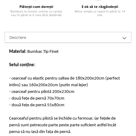
Plătești cum dorești
E ok să te răzgândești
Ramburs la livrare, online cu cardul
Retur simplu și rapid în până la 14
sau în până la 6 rate fără dobândă
zile
Descriere
Material:
Bumbac Tip Finet
Setul conține:
- cearceaf cu elastic pentru saltea de 180x200x20cm (perfect
intins) sau 160x200x20cm (putin mai lejer)
- cearceaf pentru pilotă 200x230cm
- două fețe de pernă 70x70cm
- două fețe de pernă 55x80cm
Cearceaful pentru pilotă se închide cu fermoar, iar fețele de
pernă sunt petrecute parte peste parte suficient astfel încât
perna să nu iasă din fața de pernă.