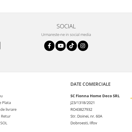
SOCIAL
Urmareste-ne in social media
DATE COMERCIALE
eu
SC Fionna Home Deco SRL
 Plata
J23/1318/2021
 de livrare
RO43827932
e Retur
Str. Doinei, nr. 60A
 SOL
Dobroesti, Ilfov