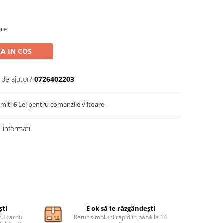
are
A IN COS
 de ajutor?
0726402203
imiti
6
Lei pentru comenzile viitoare
informatii
ști
E ok să te răzgândești
cu cardul
Retur simplu și rapid în până la 14