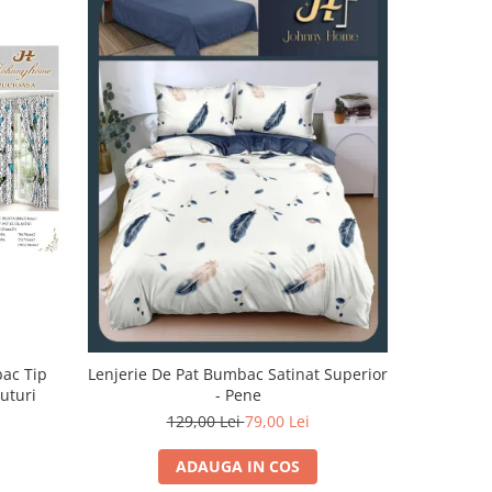
-32%
bac Tip
Lenjerie De Pat Bumbac Satinat Superior
Lenjerie 
luturi
- Pene
129,00 Lei
79,00 Lei
1
ADAUGA IN COS