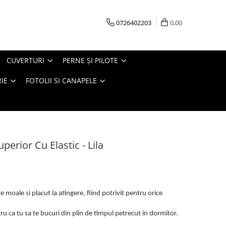
0726402203
0,00
CUVERTURI
PERNE ŞI PILOTE
IE
FOTOLII SI CANAPELE
perior Cu Elastic - Lila
 moale si placut la atingere, fiind potrivit pentru orice
u ca tu sa te bucuri din plin de timpul petrecut in dormitor.