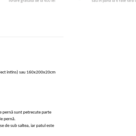
livrare gratuită de la 400 lei
sau în până la 6 rate făr
rfect intins) sau 160x200x20cm
de pernă sunt petrecute parte
de pernă.
se de sub saltea, iar patul este