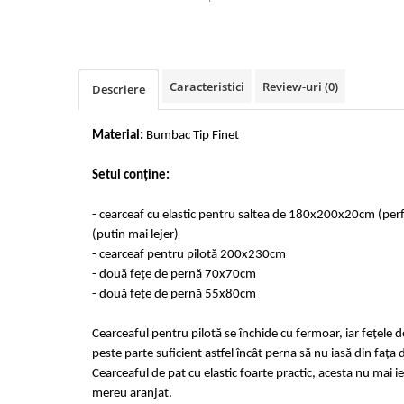
Cearceaf cu elastic 4 piese
Huse De Pat Tricotate 160x200cm
Cearceaf normal 6 piese
Huse De Pat Tricotate 180x200cm
Lenjerii Catifea
Huse Impermeabile
Caracteristici
Review-uri
(0)
Cearceaf cu elastic
Huse Impermeabile 160x200cm
Descriere
Cearceaf normal
Huse Impermeabile 180x200cm
Lenjerii Pufoase Fluffy/ Rabbit
Material:
Bumbac Tip Finet
Bumbac Neted Nesatinat
Setul conține:
Bumbac 100% Poplin Hobby
- cearceaf cu elastic pentru saltea de 180x200x20cm (pe
Bumbac 100%
(putin mai lejer)
Lenjerii Satin Premium
- cearceaf pentru pilotă 200x230cm
Lenjerii Jacquard
- două fețe de pernă 70x70cm
- două fețe de pernă 55x80cm
Lenjerii Matase
Lenjerii Creponate
Cearceaful pentru pilotă se închide cu fermoar, iar fețele 
peste parte suficient astfel încât perna să nu iasă din fața 
Lenjerii pentru PASTE
Cearceaful de pat cu elastic foarte practic, acesta nu mai ie
Set Lenjerie + Draperii Pat Dublu
mereu aranjat.