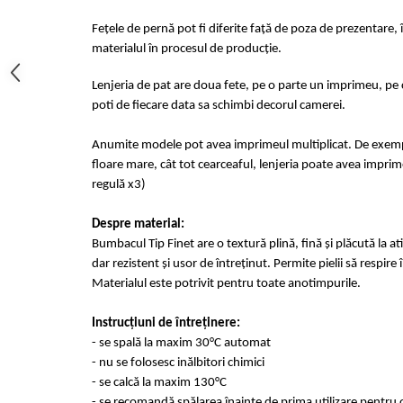
Fețele de pernă pot fi diferite față de poza de prezentare, 
materialul în procesul de producție.
Lenjeria de pat are doua fete, pe o parte un imprimeu, pe c
poti de fiecare data sa schimbi decorul camerei.
Anumite modele pot avea imprimeul multiplicat. De exempl
floare mare, cât tot cearceaful, lenjeria poate avea imprime
regulă x3)
Despre material:
Bumbacul Tip Finet are o textură plină, fină și plăcută la at
dar rezistent și usor de întreținut. Permite pielii să respir
Materialul este potrivit pentru toate anotimpurile.
Instrucțiuni de întreținere:
- se spală la maxim 30°C automat
- nu se folosesc inălbitori chimici
- se calcă la maxim 130°C
- se recomandă spălarea înainte de prima utilizare pentru o