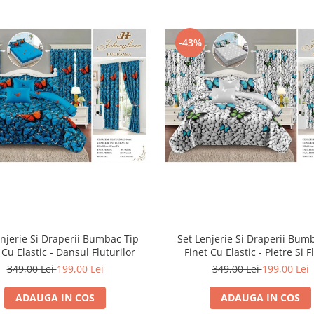
-43%
enjerie Si Draperii Bumbac Tip
Set Lenjerie Si Draperii Bum
 Cu Elastic - Dansul Fluturilor
Finet Cu Elastic - Pietre Si F
349,00 Lei
199,00 Lei
349,00 Lei
199,00 Lei
ADAUGA IN COS
ADAUGA IN COS