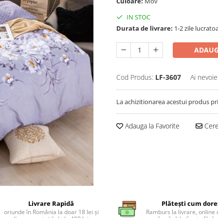
Culoare:
Mov
IN STOC
Durata de livrare:
1-2 zile lucrato
ADAUG
Cod Produs:
LF-3607
Ai nevoie
La achizitionarea acestui produs pr
Adauga la Favorite
Cere 
Livrare Rapidă
Plătești cum dore
oriunde în România la doar 18 lei și
Ramburs la livrare, online 