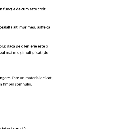
în funcție de cum este croit
ealalta alt imprimeu, astfe ca
u: dacă pe o lenjerie este o
ul mai mic și multiplicat (de
ingere. Este un material delicat,
e în timpul somnului.
 igienă corectă.