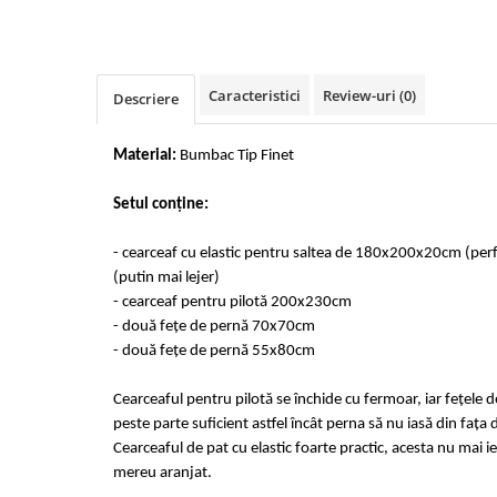
Cearceaf cu elastic 4 piese
Huse De Pat Tricotate 160x200cm
Cearceaf normal 6 piese
Huse De Pat Tricotate 180x200cm
Lenjerii Catifea
Huse Impermeabile
Caracteristici
Review-uri
(0)
Descriere
Cearceaf cu elastic
Huse Impermeabile 160x200cm
Cearceaf normal
Huse Impermeabile 180x200cm
Material:
Bumbac Tip Finet
Lenjerii Pufoase Fluffy/ Rabbit
Bumbac Neted Nesatinat
Setul conține:
Bumbac 100% Poplin Hobby
- cearceaf cu elastic pentru saltea de 180x200x20cm (pe
Bumbac 100%
(putin mai lejer)
Lenjerii Satin Premium
- cearceaf pentru pilotă 200x230cm
- două fețe de pernă 70x70cm
Lenjerii Jacquard
- două fețe de pernă 55x80cm
Lenjerii Matase
Cearceaful pentru pilotă se închide cu fermoar, iar fețele 
Lenjerii Creponate
peste parte suficient astfel încât perna să nu iasă din fața 
Lenjerii pentru PASTE
Cearceaful de pat cu elastic foarte practic, acesta nu mai ie
mereu aranjat.
Set Lenjerie + Draperii Pat Dublu