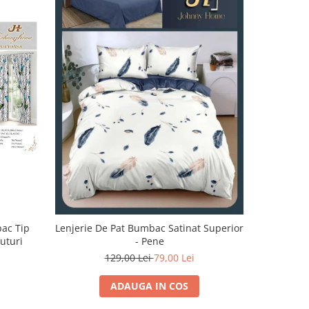
-32%
bac Tip
Lenjerie De Pat Bumbac Satinat Superior
Lenjerie 
luturi
- Pene
129,00 Lei
79,00 Lei
1
ADAUGA IN COS