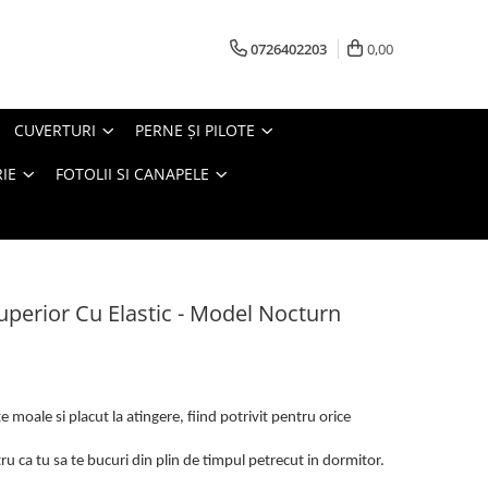
0726402203
0,00
CUVERTURI
PERNE ŞI PILOTE
IE
FOTOLII SI CANAPELE
Superior Cu Elastic - Model Nocturn
 moale si placut la atingere, fiind potrivit pentru orice
u ca tu sa te bucuri din plin de timpul petrecut in dormitor.