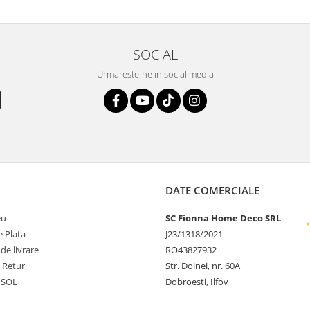
SOCIAL
Urmareste-ne in social media
DATE COMERCIALE
eu
SC Fionna Home Deco SRL
 Plata
J23/1318/2021
 de livrare
RO43827932
e Retur
Str. Doinei, nr. 60A
 SOL
Dobroesti, Ilfov