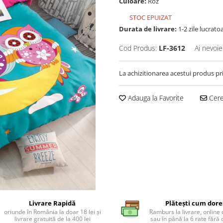
Culoare:
Roz
STOC EPUIZAT
Durata de livrare:
1-2 zile lucrato
Cod Produs:
LF-3612
Ai nevoie
La achizitionarea acestui produs pr
Adauga la Favorite
Cere 
Livrare Rapidă
Plătești cum dore
oriunde în România la doar 18 lei și
Ramburs la livrare, online 
livrare gratuită de la 400 lei
sau în până la 6 rate făr