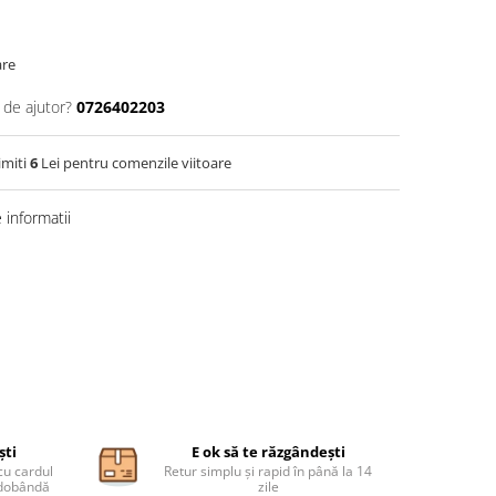
are
 de ajutor?
0726402203
imiti
6
Lei pentru comenzile viitoare
informatii
ști
E ok să te răzgândești
cu cardul
Retur simplu și rapid în până la 14
ă dobândă
zile