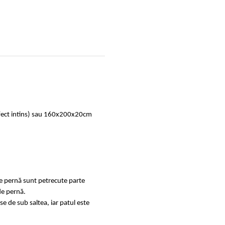
rfect intins) sau 160x200x20cm
de pernă sunt petrecute parte
de pernă.
se de sub saltea, iar patul este