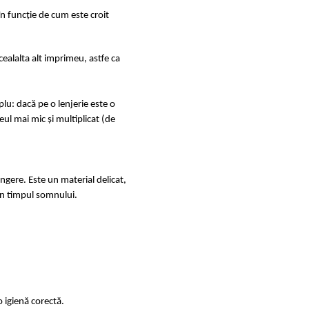
în funcție de cum este croit
ealalta alt imprimeu, astfe ca
u: dacă pe o lenjerie este o
ul mai mic și multiplicat (de
ingere. Este un material delicat,
e în timpul somnului.
 igienă corectă.