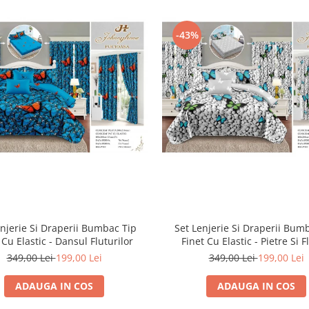
-43%
enjerie Si Draperii Bumbac Tip
Set Lenjerie Si Draperii Bum
 Cu Elastic - Dansul Fluturilor
Finet Cu Elastic - Pietre Si F
349,00 Lei
199,00 Lei
349,00 Lei
199,00 Lei
ADAUGA IN COS
ADAUGA IN COS